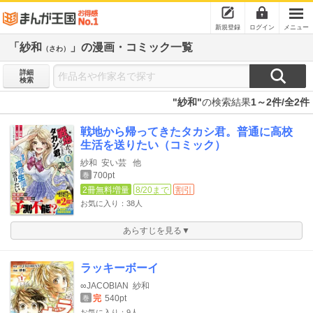
新規登録
ログイン
メニュー
「紗和
」の漫画・コミック一覧
（さわ）
詳細
検索
"紗和"
の検索結果
1～2件/全2件
戦地から帰ってきたタカシ君。普通に高校
生活を送りたい（コミック）
紗和
安い芸
他
700pt
巻
2冊無料増量
8/20まで
割引
お気に入り：38人
あらすじを見る▼
ラッキーボーイ
∞JACOBIAN
紗和
完
540pt
巻
お気に入り：9人