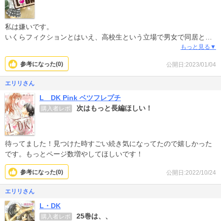
私は嫌いです。
いくらフィクションとはいえ、高校生という立場で男女で同居とか
ありえません。
もっと見る▼
キャラクター自体は好きなので、他のキッカケがあって仲良くなっ
参考になった(
0
)
公開日:2023/01/04
て次第に恋愛心に発展…っていう流れなら良かったのになと思いま
す。
エリリさん
同居とかそういうの気にしない人にはオススメです。
L DK Pink ベツフレプチ
次はもっと長編ほしい！
購入者レポ
待ってました！見つけた時すごい続き気になってたので嬉しかった
です。もっとページ数増やしてほしいです！
参考になった(
0
)
公開日:2022/10/24
エリリさん
L・DK
25巻は、、
購入者レポ