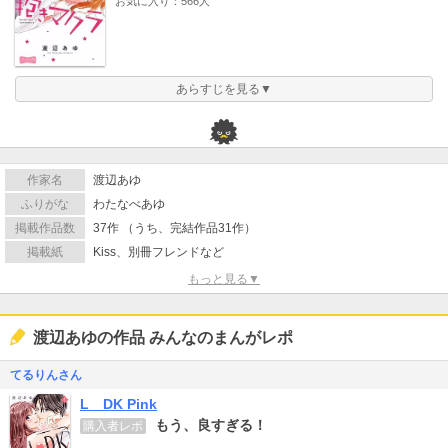
お気に入り：566人
あらすじを見る▼
作家名
渡辺あゆ
ふりがな
わたなべあゆ
掲載作品数
37作 （うち、完結作品31作）
掲載紙
Kiss、別冊フレンドなど
もっと見る▼
渡辺あゆの作品 みんなのまんがレポ
てるりんさん
L DK Pink
もう、良すぎる！
購入者レポ