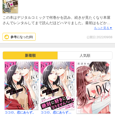
この本はデジタルコミックで何巻かを読み、続きが見たくなり本屋
さんでレンタルしてまで読んだほどハマりました。最初はもどかし
かったんですが、くっついたらくっついたでドキドキさせてくれ、
もっと見る▼
また時間が経ったら読み返して読めるくらい好きでした。ただ、、
参考になった(
0
)
公開日:2022/09/08
25巻はもっと進んだことが読めるのかと思い期待して購入しました
がたいして進んでもおらずなんだか残念でした。え、これだけ？思
ってしまいました。
新着順
人気順
ココロ、恋にあらず。
ココロ、恋にあらず。 プチキス