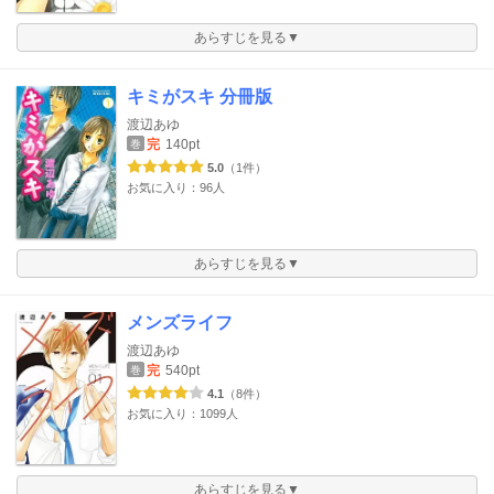
あらすじを見る▼
キミがスキ 分冊版
渡辺あゆ
完
140pt
巻
5.0
（1件）
お気に入り：96人
あらすじを見る▼
メンズライフ
渡辺あゆ
完
540pt
巻
4.1
（8件）
お気に入り：1099人
あらすじを見る▼