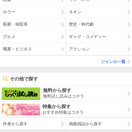
ホラー
ネオン
医療・病院系
歴史・時代劇
グルメ
ギャグ・コメディー
職業・ビジネス
アクション
ジャンル一覧
その他で探す
無料から探す
無料試し読みはコチラ
特集から探す
おすすめ特集はコチラ
作者から探す
掲載雑誌から探す