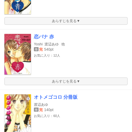
あらすじを見る▼
恋バナ 赤
Yoshi
渡辺あゆ
他
完
540pt
巻
お気に入り：12人
あらすじを見る▼
オトメゴコロ 分冊版
渡辺あゆ
完
140pt
巻
お気に入り：60人