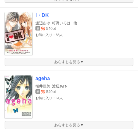
I・DK
渡辺あゆ
町野いろは
他
完
540pt
巻
お気に入り：88人
あらすじを見る▼
ageha
桜井亜美
渡辺あゆ
完
540pt
巻
お気に入り：61人
あらすじを見る▼