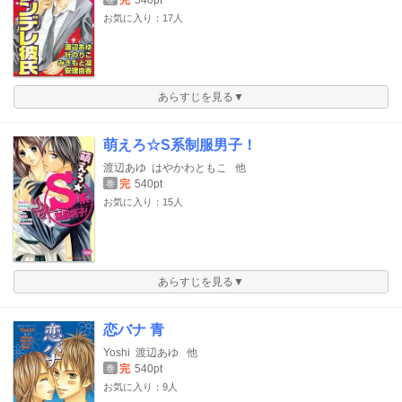
完
540pt
お気に入り：17人
あらすじを見る▼
萌えろ☆S系制服男子！
渡辺あゆ
はやかわともこ
他
完
540pt
巻
お気に入り：15人
あらすじを見る▼
恋バナ 青
Yoshi
渡辺あゆ
他
完
540pt
巻
お気に入り：9人