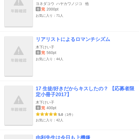
ヨネダコウ
ハヤカワノジコ
他
完
2000pt
巻
お気に入り：71人
リアリストによるロマンチシズム
木下けい子
完
560pt
巻
お気に入り：44人
17 生徒/好きだからキスしたの？ 【応募者限
定小冊子2017】
木下けい子
完
400pt
巻
5.0
（1件）
お気に入り：42人
由利先生は今日も上機嫌