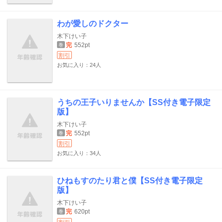
わが愛しのドクター
木下けい子
完
552pt
巻
割引
お気に入り：24人
うちの王子いりませんか【SS付き電子限定
版】
木下けい子
完
552pt
巻
割引
お気に入り：34人
ひねもすのたり君と僕【SS付き電子限定
版】
木下けい子
完
620pt
巻