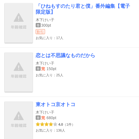
「ひねもすのたり君と僕」番外編集【電子
限定版】
木下けい子
300pt
巻
割引
お気に入り：17人
恋とは不思議なものだから
木下けい子
完
150pt
巻
お気に入り：25人
東オトコ京オトコ
木下けい子
完
680pt
巻
4.0
（1件）
お気に入り：136人