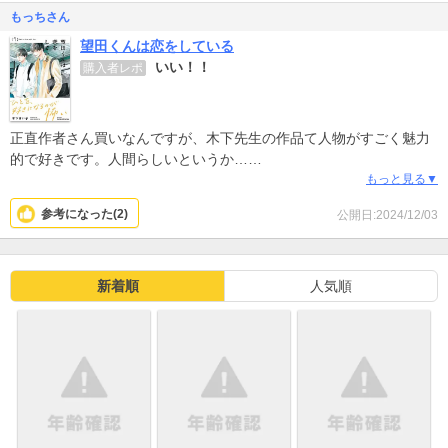
もっちさん
望田くんは恋をしている
いい！！
購入者レポ
正直作者さん買いなんですが、木下先生の作品て人物がすごく魅力
的で好きです。人間らしいというか…
脇役さんでさえ性格が様々でこういう人いるー！
もっと見る▼
とか思いながらいつも読んでます。
参考になった(
2
)
公開日:2024/12/03
望田くんの恋がこれからどうなっていくのかとっても気になるし、
所長みたいなカッコよくて優しい上司がいて羨ましい！！あんな人
がいたら毎日仕事楽しいだろうな。でも誰にでも優しくて面倒見が
いいので嫉妬しちゃいます。もうすでに次巻が楽しみすぎて待てま
新着順
人気順
せん‪ ·͜·♡‬早く続きが読みたい〜(´>∀<｀)ゝ