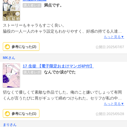
満点です。
購入者レポ
ストーリーもキャラもすごく良い。
脇役の一人一人のキャラ設定もわかりやすく、好感の持てる人達
で、とても読みやすい。
もっと見る▼
参考になった(
2
)
公開日:2025/07/07
MKさん
17 生徒 【電子限定おまけマンガ4P付】
なんでか涙がでた
購入者レポ
切なくて優しくて素敵な作品でした。俺のこと嫌いでしょって有岡
くんが言うたびに胃がギュッて締めつけられた。セリフが私の中に
も感情を作って擬似体験してるよう感覚になりました。
もっと見る▼
参考になった(
1
)
公開日:2025/05/28
まりさん