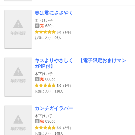
春は君にささやく
木下けい子
完
630pt
巻
5.0
（1件）
お気に入り：96人
キスよりやさしく 【電子限定おまけマン
ガ4P付】
木下けい子
完
600pt
巻
5.0
（1件）
お気に入り：116人
カンチガイラバー
木下けい子
完
630pt
巻
5.0
（3件）
お気に入り：145人