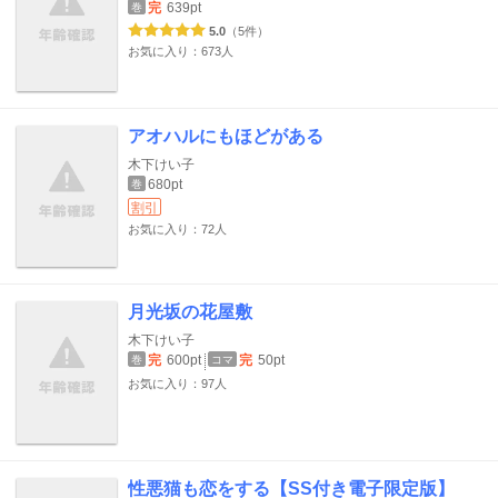
完
639pt
巻
5.0
（5件）
お気に入り：673人
アオハルにもほどがある
木下けい子
680pt
巻
割引
お気に入り：72人
月光坂の花屋敷
木下けい子
完
600pt
完
50pt
巻
コマ
お気に入り：97人
性悪猫も恋をする【SS付き電子限定版】