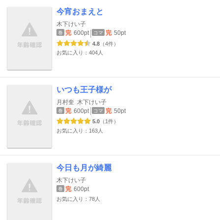
今宵おまえと
木下けい子
完
600pt
完
50pt
巻
コマ
4.8
（4件）
お気に入り：404人
いつも王子様が
月村奎
木下けい子
完
600pt
完
50pt
巻
コマ
5.0
（1件）
お気に入り：163人
今日も月が綺麗
木下けい子
完
600pt
巻
お気に入り：78人