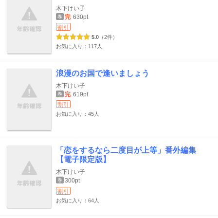
木下けい子
完
630pt
巻
割引
5.0
（2件）
お気に入り：117人
浪漫のお国で逢いましょう
木下けい子
完
619pt
巻
割引
お気に入り：45人
「恋をするなら二度目が上等」番外編集
【電子限定版】
木下けい子
300pt
巻
割引
お気に入り：64人