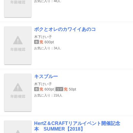
お気に入り：48人
ボクとオレのカワイイあのコ
木下けい子
完
600pt
巻
お気に入り：34人
キスブルー
木下けい子
完
600pt
完
50pt
巻
コマ
お気に入り：216人
HertZ＆CRAFTリアルイベント開催記念
本 SUMMER【2018】