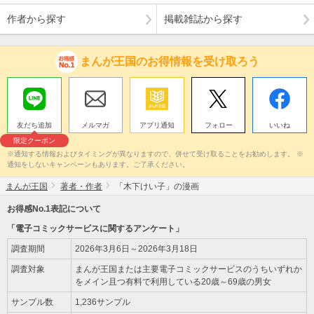
作者から探す
掲載雑誌から探す
まんが王国のお得情報を受け取ろう
友だち追加
メルマガ
アプリ通知
フォロー
いいね
限定クーポン
※通知する情報およびタイミングが異なりますので、併せて受け取ることをお勧めします。 ※
通知をしないキャンペーンもあります。ご了承ください。
まんが王国
著者・作者
「木下けい子」の漫画
お得感No.1表記について
「電子コミックサービスに関するアンケート」
調査期間
2026年3月6日～2026年3月18日
調査対象
まんが王国または主要電子コミックサービスのうちいずれか
をメイン且つ有料で利用している20歳～69歳の男女
サンプル数
1,236サンプル