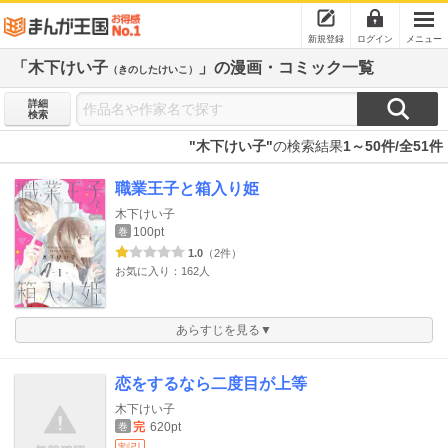
新規登録
ログイン
メニュー
「木下けい子
」の漫画・コミック一覧
（きのしたけいこ）
詳細
検索
"木下けい子"
の検索結果
1～50件/全51件
職業王子と箱入り姫
木下けい子
100pt
巻
1.0
（2件）
お気に入り：162人
あらすじを見る▼
恋をするなら二度目が上等
木下けい子
完
620pt
巻