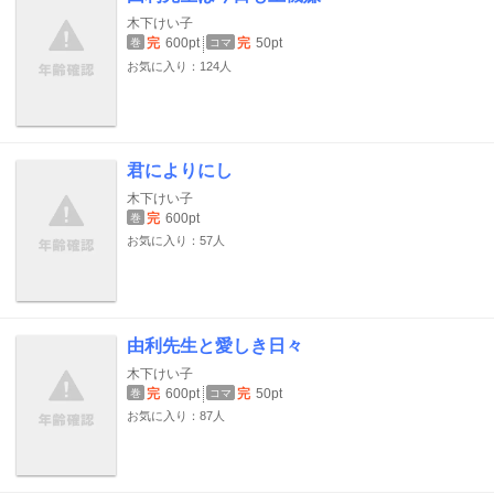
木下けい子
完
600pt
完
50pt
巻
コマ
お気に入り：124人
君によりにし
木下けい子
完
600pt
巻
お気に入り：57人
由利先生と愛しき日々
木下けい子
完
600pt
完
50pt
巻
コマ
お気に入り：87人