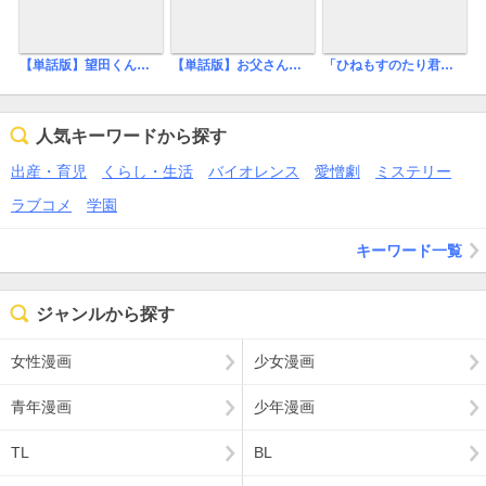
【単話版】望田くんは恋をしている
【単話版】お父さんは許しません
「ひねもすのたり君と僕」番外編集【電子限定版】
人気キーワードから探す
出産・育児
くらし・生活
バイオレンス
愛憎劇
ミステリー
ラブコメ
学園
キーワード一覧
ジャンルから探す
女性漫画
少女漫画
青年漫画
少年漫画
TL
BL