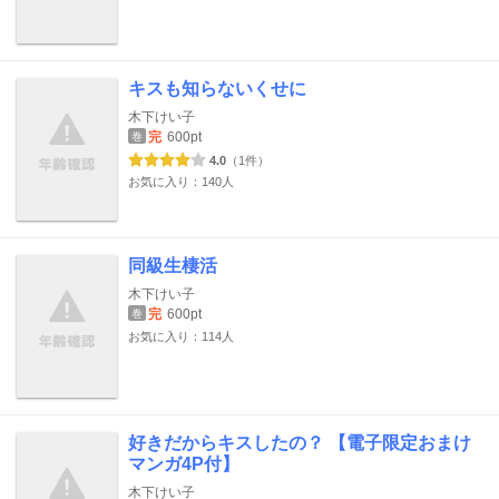
キスも知らないくせに
木下けい子
完
600pt
巻
4.0
（1件）
お気に入り：140人
同級生棲活
木下けい子
完
600pt
巻
お気に入り：114人
好きだからキスしたの？ 【電子限定おまけ
マンガ4P付】
木下けい子