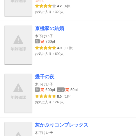
割引
4.2
（6件）
お気に入り：320人
京極家の結婚
木下けい子
完
760pt
巻
4.9
（11件）
お気に入り：609人
幾千の夜
木下けい子
完
600pt
完
50pt
巻
コマ
5.0
（1件）
お気に入り：240人
灰かぶりコンプレックス
木下けい子