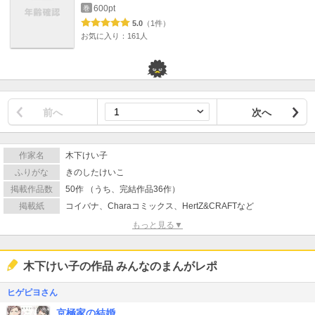
600pt
巻
5.0
（1件）
お気に入り：161人
前へ
次へ
作家名
木下けい子
ふりがな
きのしたけいこ
掲載作品数
50作 （うち、完結作品36作）
掲載紙
コイバナ、Charaコミックス、HertZ&CRAFTなど
もっと見る▼
木下けい子の作品 みんなのまんがレポ
ヒゲピヨさん
京極家の結婚