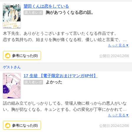
望田くんは恋をしている
胸があつうくなる恋の話。
購入者レポ
木下先生、ありがとうございますって言いたくなる作品です。
恋する気持ちの、始まりを胸が痛くなる程、優しい絵と言葉で、実
感させて頂きました。一巻ラストのモノローグで、泣けてきまし
もっと見る▼
た。
参考になった(
0
)
公開日:2024/12/06
先生が今回は真っすぐな恋の話を久々に書きたいと思い書いてます
って、仰るとおり、まっすぐに刺さりました。
ゲストさん
続きが、待ち遠しいです。
17 生徒 【電子限定おまけマンガ4P付】
よかった
購入者レポ
話の組み立てがしっかりしてる。登場人物に根っからの悪人がいな
い。胸が切なくなる。キュンとする。心の変化が丁寧にかかれてい
る。おすすめ。
もっと見る▼
参考になった(
0
)
公開日:2024/12/06