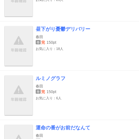
昼下がり憂鬱デリバリー
春田
完
150pt
巻
お気に入り：18人
ルミノグラフ
春田
完
150pt
巻
お気に入り：6人
運命の番がお前だなんて
春田