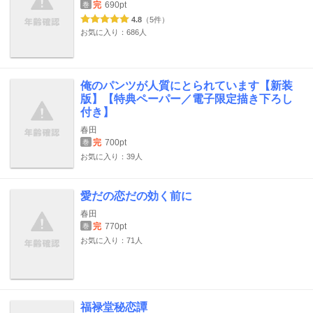
完
690pt
巻
4.8
（5件）
お気に入り：686人
俺のパンツが人質にとられています【新装
版】【特典ペーパー／電子限定描き下ろし
付き】
春田
完
700pt
巻
お気に入り：39人
愛だの恋だの効く前に
春田
完
770pt
巻
お気に入り：71人
福禄堂秘恋譚