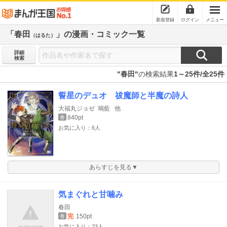
新規登録
ログイン
メニュー
「春田
」の漫画・コミック一覧
（はるた）
詳細
検索
"春田"
の検索結果
1～25件/全25件
誓星のデュオ 祓魔師と半魔の詩人
大福丸ジョゼ
鳩藍
他
840pt
巻
お気に入り：6人
あらすじを見る▼
気まぐれと甘噛み
春田
完
150pt
巻
お気に入り：23人