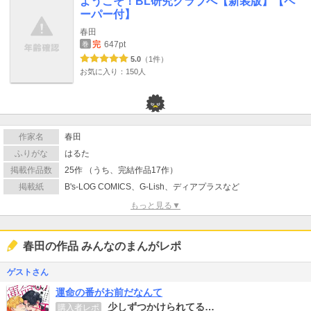
ようこそ！BL研究クラブへ【新装版】【ペ
ーパー付】
春田
完
647pt
巻
5.0
（1件）
お気に入り：150人
作家名
春田
ふりがな
はるた
掲載作品数
25作 （うち、完結作品17作）
掲載紙
B's-LOG COMICS、G-Lish、ディアプラスなど
もっと見る▼
春田の作品 みんなのまんがレポ
ゲストさん
運命の番がお前だなんて
少しずつかけられてる…
購入者レポ