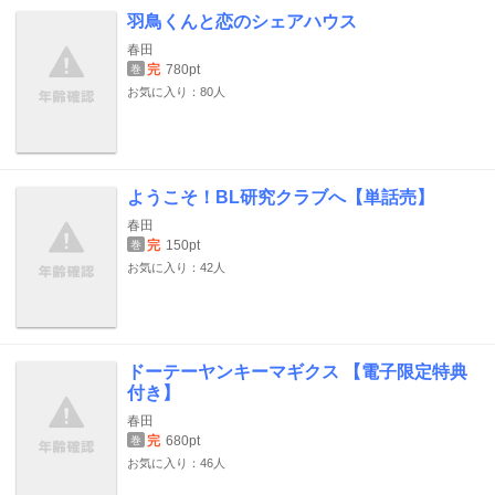
羽鳥くんと恋のシェアハウス
春田
完
780pt
巻
お気に入り：80人
ようこそ！BL研究クラブへ【単話売】
春田
完
150pt
巻
お気に入り：42人
ドーテーヤンキーマギクス 【電子限定特典
付き】
春田
完
680pt
巻
お気に入り：46人