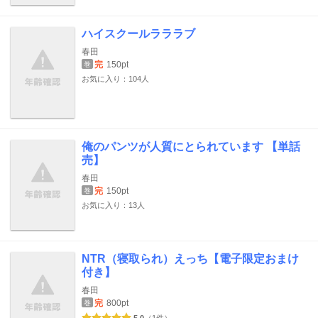
ハイスクールラララブ
春田
完
150pt
巻
お気に入り：104人
俺のパンツが人質にとられています 【単話
売】
春田
完
150pt
巻
お気に入り：13人
NTR（寝取られ）えっち【電子限定おまけ
付き】
春田
完
800pt
巻