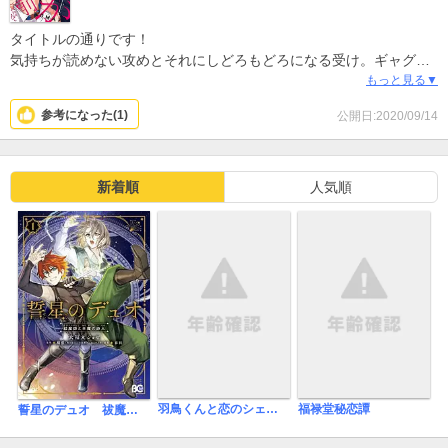
タイトルの通りです！
気持ちが読めない攻めとそれにしどろもどろになる受け。ギャグも
テンポよく、クスッと笑える部分もありました。ケンカップル好き
もっと見る▼
ならとてもオススメです。ラブラブエッチも濃厚で本当にいいもの
参考になった(
1
)
公開日:2020/09/14
読みせて頂きました！！ᕕ( ᐛ )ᕗ
新着順
人気順
羽鳥くんと恋のシェアハウス
福禄堂秘恋譚
誓星のデュオ 祓魔師と半魔の詩人