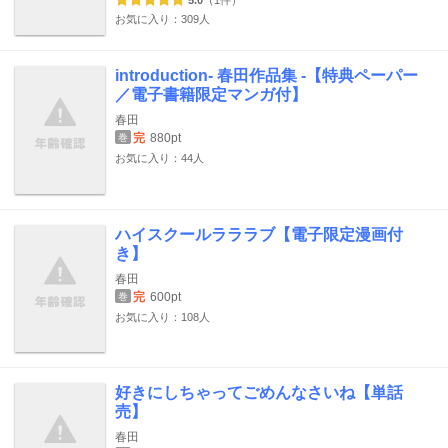
5.0
（1件）
お気に入り：309人
introduction- 春田作品集 -【特典ペーパー
／電子書籍限定マンガ付】
春田
完
880pt
巻
お気に入り：44人
ハイスクールラララブ【電子限定漫画付
き】
春田
完
600pt
巻
お気に入り：108人
好きにしちゃってごめんなさいね【単話
売】
春田