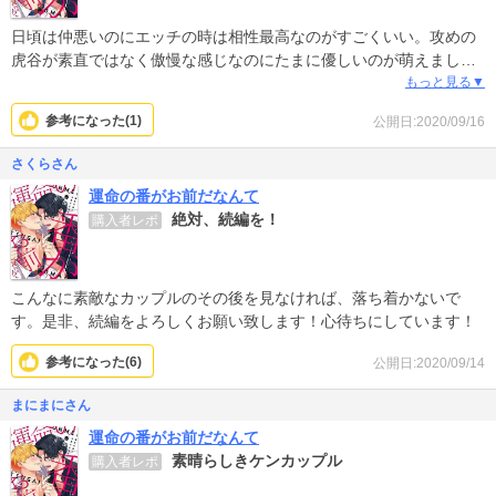
日頃は仲悪いのにエッチの時は相性最高なのがすごくいい。攻めの
虎谷が素直ではなく傲慢な感じなのにたまに優しいのが萌えまし
た。受けはアホっぽくて可愛いかった。続きが読みたい。
もっと見る▼
参考になった(
1
)
公開日:2020/09/16
さくらさん
運命の番がお前だなんて
絶対、続編を！
購入者レポ
こんなに素敵なカップルのその後を見なければ、落ち着かないで
す。是非、続編をよろしくお願い致します！心待ちにしています！
参考になった(
6
)
公開日:2020/09/14
まにまにさん
運命の番がお前だなんて
素晴らしきケンカップル
購入者レポ