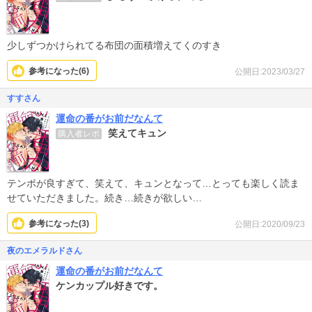
少しずつかけられてる布団の面積増えてくのすき
参考になった(
6
)
公開日:2023/03/27
すすさん
運命の番がお前だなんて
笑えてキュン
購入者レポ
テンポが良すぎて、笑えて、キュンとなって…とっても楽しく読ま
せていただきました。続き…続きが欲しい…
参考になった(
3
)
公開日:2020/09/23
夜のエメラルドさん
運命の番がお前だなんて
ケンカップル好きです。