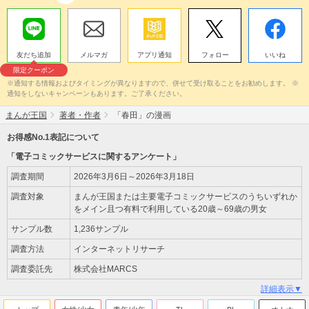
友だち追加
メルマガ
アプリ通知
フォロー
いいね
限定クーポン
※通知する情報およびタイミングが異なりますので、併せて受け取ることをお勧めします。 ※
通知をしないキャンペーンもあります。ご了承ください。
まんが王国
著者・作者
「春田」の漫画
お得感No.1表記について
「電子コミックサービスに関するアンケート」
調査期間
2026年3月6日～2026年3月18日
調査対象
まんが王国または主要電子コミックサービスのうちいずれか
をメイン且つ有料で利用している20歳～69歳の男女
サンプル数
1,236サンプル
調査方法
インターネットリサーチ
調査委託先
株式会社MARCS
詳細表示▼