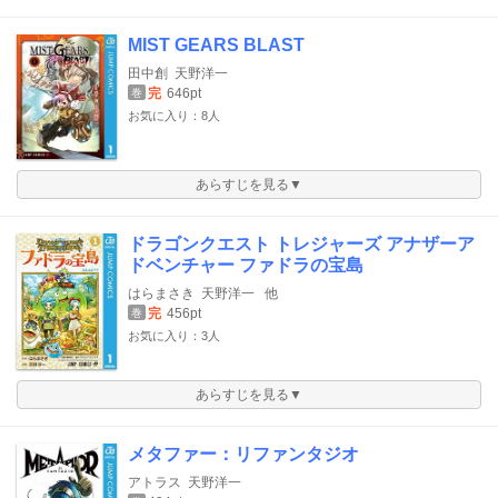
MIST GEARS BLAST
田中創
天野洋一
完
646pt
巻
お気に入り：8人
あらすじを見る▼
ドラゴンクエスト トレジャーズ アナザーア
ドベンチャー ファドラの宝島
はらまさき
天野洋一
他
完
456pt
巻
お気に入り：3人
あらすじを見る▼
メタファー：リファンタジオ
アトラス
天野洋一