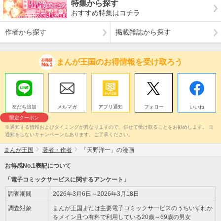
特集から探す
おすすめ特集はコチラ
作者から探す
掲載雑誌から探す
まんが王国のお得情報を受け取ろう
友だち追加
メルマガ
アプリ通知
フォロー
いいね
限定クーポン
※通知する情報およびタイミングが異なりますので、併せて受け取ることをお勧めします。 ※
通知をしないキャンペーンもあります。ご了承ください。
まんが王国
著者・作者
「天野洋一」の漫画
お得感No.1表記について
「電子コミックサービスに関するアンケート」
調査期間
2026年3月6日～2026年3月18日
調査対象
まんが王国または主要電子コミックサービスのうちいずれか
をメイン且つ有料で利用している20歳～69歳の男女