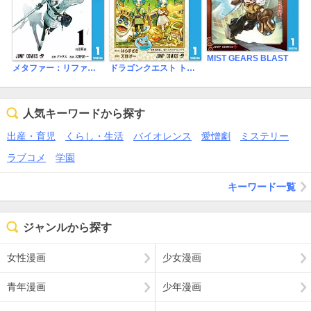
MIST GEARS BLAST
メタファー：リファンタジオ
ドラゴンクエスト トレジャーズ アナザーアドベンチャー ファドラの宝島
人気キーワードから探す
出産・育児
くらし・生活
バイオレンス
愛憎劇
ミステリー
ラブコメ
学園
キーワード一覧
ジャンルから探す
女性漫画
少女漫画
青年漫画
少年漫画