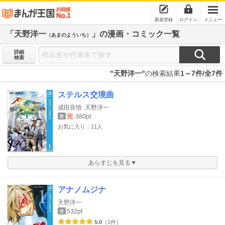
新規登録
ログイン
メニュー
「天野洋一
」の漫画・コミック一覧
（あまのよういち）
詳細
検索
"天野洋一"
の検索結果
1～7件/全7件
ステルス交境曲
成田良悟
天野洋一
完
380pt
巻
お気に入り：11人
あらすじを見る▼
アナノムジナ
天野洋一
532pt
巻
5.0
（1件）