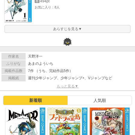
494pt
巻
お気に入り：8人
あらすじを見る▼
作家名
天野洋一
ふりがな
あまのよういち
掲載作品数
7作 （うち、完結作品5作）
掲載紙
週刊少年ジャンプ、少年ジャンプ+、Vジャンプなど
もっと見る▼
新着順
人気順