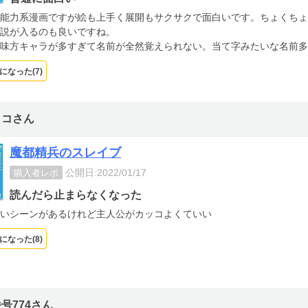
能力系漫画ですが絵も上手く展開もサクサクで面白いです。ちょくちょ
説が入るのも良いですね。
味方キャラが多すぎて名前が全然覚えられない。当て字みたいな名前多
になった(
7
)
タコさん
魔都精兵のスレイブ
公開日:2022/01/17
購入者レポ
読んだら止まらなくなった
いシーンがあるけれど主人公がカッコよくていい
になった(
8
)
号774さん