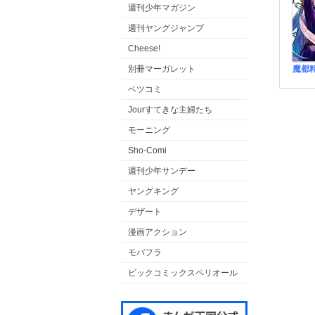
週刊少年マガジン
週刊ヤングジャンプ
Cheese!
別冊マーガレット
ベツコミ
Jourすてきな主婦たち
モーニング
Sho-Comi
週刊少年サンデー
ヤングキング
デザート
漫画アクション
モバフラ
ビックコミックスペリオール