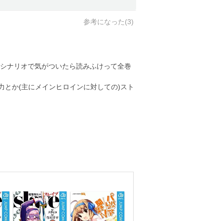
参考になった(
3
)
シナリオで気がついたら読みふけって全巻
力とか(主にメインヒロインに対しての)スト