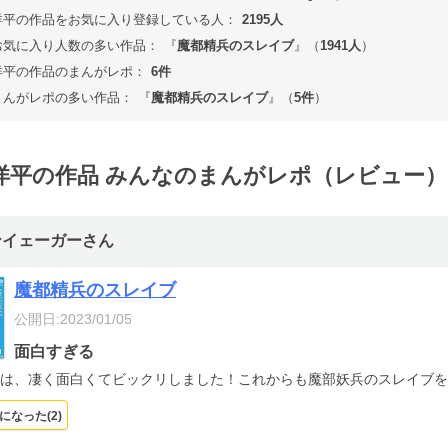
洋平の作品をお気に入り登録している人：
2195人
お気に入り人数の多い作品：
『
魔都精兵のスレイブ
』（
1941人
）
洋平の作品のまんがレポ：
6件
まんがレポの多い作品：
『
魔都精兵のスレイブ
』（
5件
）
洋平の作品 みんなのまんがレポ（レビュー）
ンイェーガーさん
魔都精兵のスレイブ
公開日:2023/01/05
面白すぎる
は、凄く面白くてビックリしました！これからも魔部妖兵のスレイブを
になった(
2
)