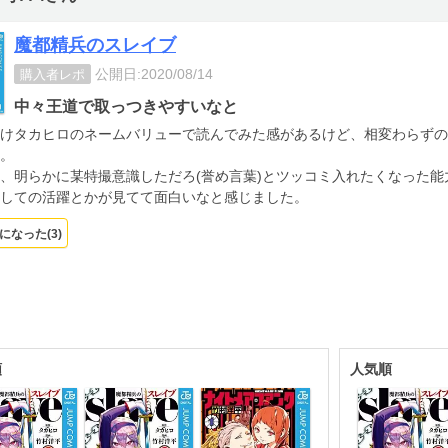
魔都精兵のスレイブ
公開日:2020/08/14
購入者レポ
中々王道で取っつきやすいなと
けタカヒロのネームバリューで読んでみた感があるけど、相変わらずの
。
、明らかに某特撮意識しただろ(誉め言葉)とツッコミ入れたくなった能
しての活躍とかが見てて面白いなと感じました。
になった(
3
)
順
人気順