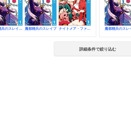
魔都精兵のスレイブ セミカラー版
魔都精兵のスレイブ
ナイトメア・ファンク
魔都精兵のスレ
詳細条件で絞り込む