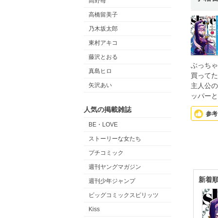
高野苺
高橋留美子
乃木坂太郎
東村アキコ
藤沢とおる
ぶっちゃ
真島ヒロ
買ってた
矢沢あい
主人公の
ッパーと
人気の掲載雑誌
参考
BE・LOVE
ストーリーな女たち
プチコミック
週刊ヤングマガジン
新着
週刊少年ジャンプ
ビッグコミックスピリッツ
Kiss