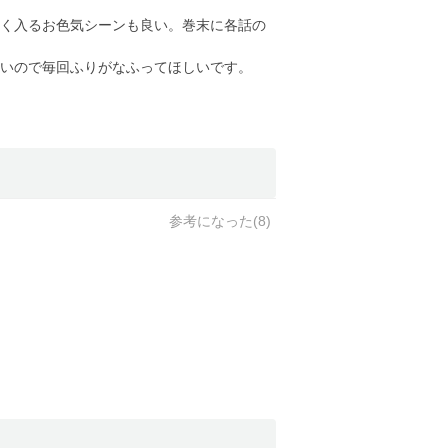
く入るお色気シーンも良い。巻末に各話の
いので毎回ふりがなふってほしいです。
参考になった(
8
)