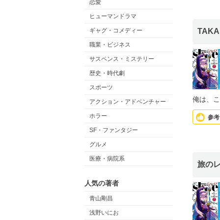
恋愛
ヒューマンドラマ
ギャグ・コメディー
TAK
職業・ビジネス
サスペンス・ミステリー
歴史・時代劇
スポーツ
俺は、こ
アクション・アドベンチャー
ホラー
参考
SF・ファンタジー
グルメ
医療・病院系
旅の
人気の著者
青山剛昌
浅野いにお