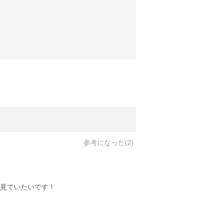
参考になった(
2
)
見ていたいです！