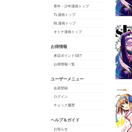
青年・少年漫画トップ
TL漫画トップ
BL漫画トップ
オトナ漫画トップ
お得情報
来店ポイントGET
お得情報一覧
ユーザーメニュー
会員登録
ログイン
チェック履歴
ヘルプ＆ガイド
お知らせ