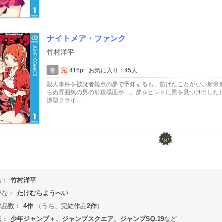
ナイトメア・ファンク
竹村洋平
巻
完
416pt
お気に入り：45人
殺人事件を被疑者視点の夢で予知するも、防げたことがない新米
らぬ雰囲気の男の射殺場面が…。夢をヒントに男を見つけ出した日
渉型クライ…
名：
竹村洋平
がな：
たけむらようへい
作品数：
4作
（うち、完結作品
2作
）
紙：
少年ジャンプ＋、ジャンプスクエア、ジャンプSQ.19
など