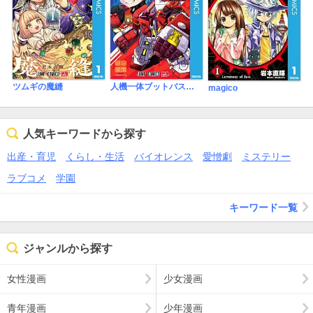
ツムギの魔縫
人機一体ブットバスター
magico
人気キーワードから探す
出産・育児
くらし・生活
バイオレンス
愛憎劇
ミステリー
ラブコメ
学園
キーワード一覧
ジャンルから探す
女性漫画
少女漫画
青年漫画
少年漫画