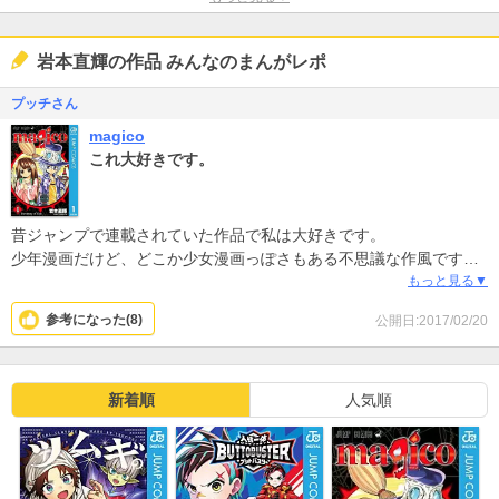
岩本直輝の作品 みんなのまんがレポ
プッチさん
magico
これ大好きです。
昔ジャンプで連載されていた作品で私は大好きです。
少年漫画だけど、どこか少女漫画っぽさもある不思議な作風です。
もっと見る▼
ファンタジーにほんわかしたラブコメ要素が加わった独特の世界観
参考になった(
8
)
公開日:2017/02/20
とカッコ可愛い魅力的なキャラたちがツボでした。
新着順
人気順