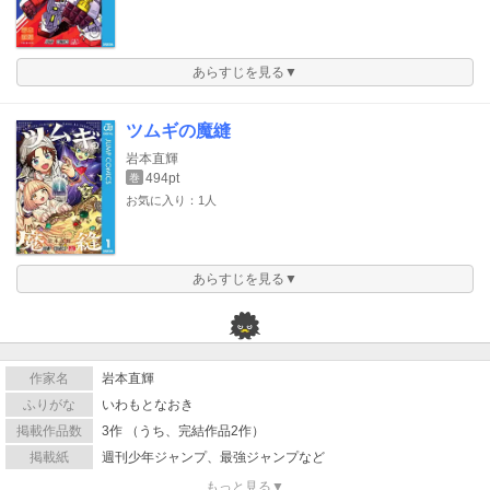
あらすじを見る▼
ツムギの魔縫
岩本直輝
494pt
巻
お気に入り：1人
あらすじを見る▼
作家名
岩本直輝
ふりがな
いわもとなおき
掲載作品数
3作 （うち、完結作品2作）
掲載紙
週刊少年ジャンプ、最強ジャンプなど
もっと見る▼