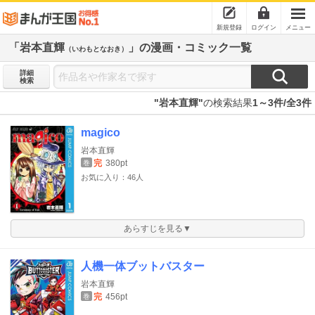
新規登録
ログイン
メニュー
「岩本直輝
」の漫画・コミック一覧
（いわもとなおき）
詳細
検索
"岩本直輝"
の検索結果
1～3件/全3件
magico
岩本直輝
完
380pt
巻
お気に入り：46人
あらすじを見る▼
人機一体ブットバスター
岩本直輝
完
456pt
巻