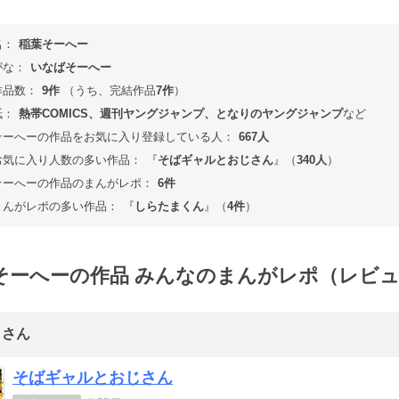
名：
稲葉そーへー
がな：
いなばそーへー
作品数：
9作
（うち、完結作品
7作
）
紙：
熱帯COMICS、週刊ヤングジャンプ、となりのヤングジャンプ
など
そーへーの作品をお気に入り登録している人：
667人
お気に入り人数の多い作品：
『
そばギャルとおじさん
』（
340人
）
そーへーの作品のまんがレポ：
6件
まんがレポの多い作品：
『
しらたまくん
』（
4件
）
そーへーの作品 みんなのまんがレポ（レビ
トさん
そばギャルとおじさん