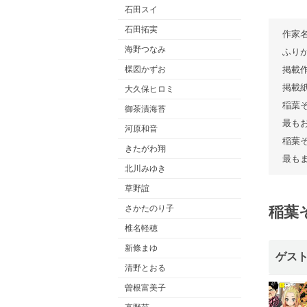
石田スイ
石田拓実
作家
海野つなみ
ふり
掲載
楳図かずお
掲載
大久保ヒロミ
稲葉
御茶漬海苔
最も
河原和音
稲葉
きたがわ翔
最も
北川みゆき
草野誼
稲葉
さかたのり子
椎名軽穂
新條まゆ
ゲス
清野とおる
曽根富美子