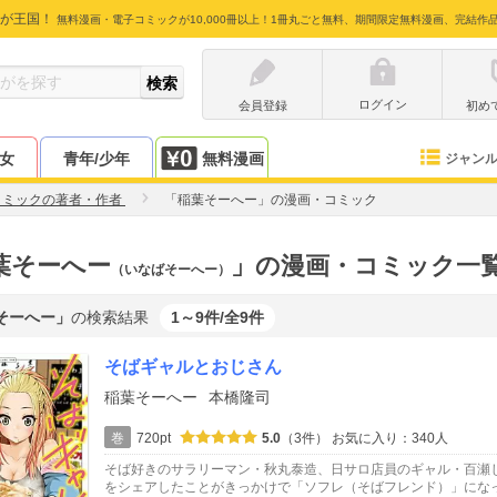
が王国！
無料漫画・電子コミックが10,000冊以上！1冊丸ごと無料、期間限定無料漫画、完結作
ログイン
会員登録
初め
少女
青年/少年
無料漫画
ジャン
コミックの著者・作者
「稲葉そーへー」の漫画・コミック
葉そーへー
」の漫画・コミック一
（いなばそーへー）
そーへー」
の検索結果
1～9件/全9件
そばギャルとおじさん
稲葉そーへー
本橋隆司
巻
720pt
5.0
（3件）
お気に入り：340人
そば好きのサラリーマン・秋丸泰造、日サロ店員のギャル・百瀬
をシェアしたことがきっかけで「ソフレ（そばフレンド）」にな