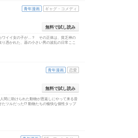
青年漫画
ギャグ・コメディ
無料で試し読み
カワイイ女の子が…？ その正体は、貧乏神の
取り憑かれた、器の小さい男の波乱の日常ここ
青年漫画
恋愛
無料で試し読み
、人間に助けられた動物が恩返しにやって来る昔
たツルだった!? 動物たちの愉快な個性タップ