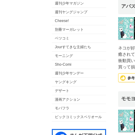
週刊少年マガジン
アバ
週刊ヤングジャンプ
Cheese!
別冊マーガレット
ベツコミ
Jourすてきな主婦たち
ネコが好
癒されて
モーニング
衝動買い
Sho-Comi
買って損
週刊少年サンデー
参考
ヤングキング
デザート
モモ
漫画アクション
モバフラ
ビックコミックスペリオール