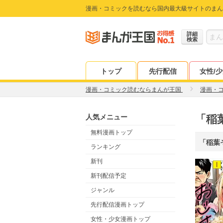
漫画・コミックを読むなら国内最大級サイトのまん
詳細
検索
トップ
先行配信
女性/
漫画・コミック読むならまんが王国
漫画・
人気メニュー
「稲
無料漫画トップ
「稲葉
ランキング
新刊
新刊配信予定
ジャンル
先行配信漫画トップ
女性・少女漫画トップ