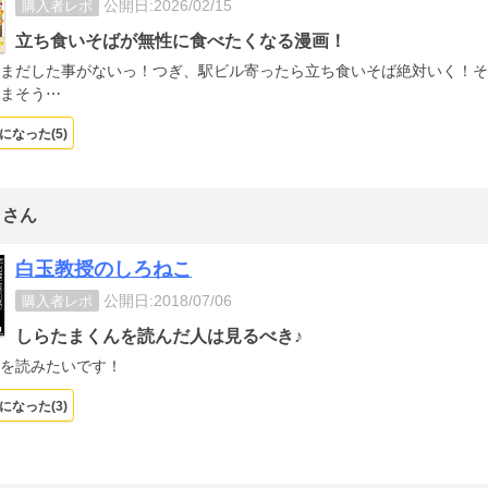
公開日:2026/02/15
購入者レポ
立ち食いそばが無性に食べたくなる漫画！
まだした事がないっ！つぎ、駅ビル寄ったら立ち食いそば絶対いく！そ
まそう⋯
になった(
5
)
トさん
白玉教授のしろねこ
公開日:2018/07/06
購入者レポ
しらたまくんを読んだ人は見るべき♪
を読みたいです！
になった(
3
)