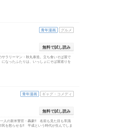
青年漫画
グルメ
無料で試し読み
のサラリーマン・秋丸泰造。立ち食いそば屋で
」になったふたりは、いっしょにそば屋巡りを
青年漫画
ギャグ・コメディ
無料で試し読み
一人の新米警官・轟豪!! 名前も見た目も常識
民を怒らせる!! 平成という時代が生んでしま