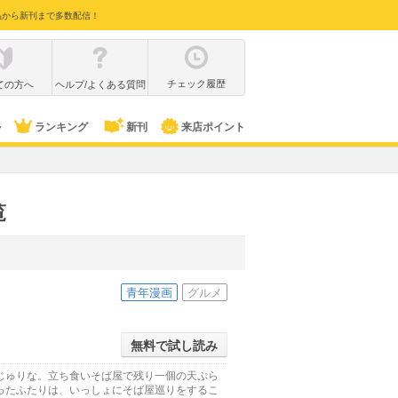
品から新刊まで多数配信！
チェック履歴
ての方へ
ヘルプ/よくある質問
ル
ランキング
新刊
来店ポイント
覧
青年漫画
グルメ
無料で試し読み
じゅりな。立ち食いそば屋で残り一個の天ぷら
ったふたりは、いっしょにそば屋巡りをするこ