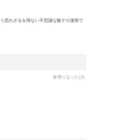
う思わざるを得ない不思議な飯テロ漫画で
参考になった(
3
)