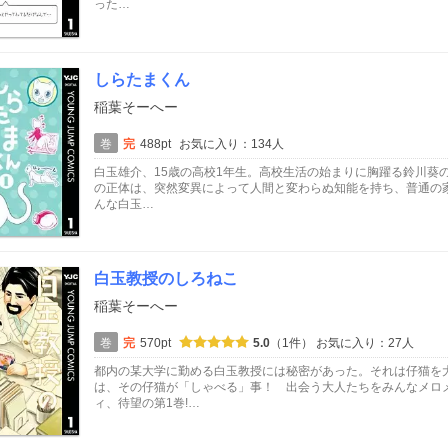
った…
しらたまくん
稲葉そーへー
巻
完
488pt
お気に入り：134人
白玉雄介、15歳の高校1年生。高校生活の始まりに胸躍る鈴川葵の
の正体は、突然変異によって人間と変わらぬ知能を持ち、普通の
んな白玉…
白玉教授のしろねこ
稲葉そーへー
巻
完
570pt
5.0
（1件）
お気に入り：27人
都内の某大学に勤める白玉教授には秘密があった。それは仔猫を
は、その仔猫が「しゃべる」事！ 出会う大人たちをみんなメロ
ィ、待望の第1巻!…