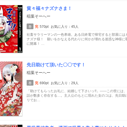
貧々福々ナズナさま！
稲葉そーへー
巻
完
570pt
お気に入り：45人
社畜サラリーマンの一色孝雄。ある日終電で帰宅すると部屋には
ナズナ様！ 願いをかなえる代わりに何かが壊れる迷惑な神様に
に開幕！ …
先日助けて頂いた〇〇です！
稲葉そーへー
巻
完
690pt
お気に入り：29人
「助けてもらったお礼に、結婚して下さいッ!!」――この世には
話が数多く存在する…。主人公のもとに現れた女のコは、先日助け
リでお…