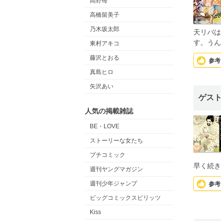
高野苺
高橋留美子
乃木坂太郎
天リバは
す。うん
東村アキコ
藤沢とおる
参考
真島ヒロ
矢沢あい
ゲス
人気の掲載雑誌
BE・LOVE
ストーリーな女たち
プチコミック
早く続き
週刊ヤングマガジン
週刊少年ジャンプ
参考
ビッグコミックスピリッツ
Kiss