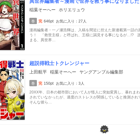
異世界編集者～漫画で世界を救う事になりました
稲葉そーへー
ホリエリュウ
巻
完
646pt
お気に入り：27人
漫画編集者・一ノ瀬浩輝は、入稿を間近に控えた新連載第一話の
う！ 「救世主様」と呼ばれ、王様に謁見する事になるが…!? 
まる、異世界…
超説得戦士トクレンジャー
上田航平
稲葉そーへー
ヤングアンブル編集部
巻
完
150pt
お気に入り：3人
20XX年、日本の都市部において人が怪人に突如変異し、暴れま
されていなかったが、過度のストレスが関係していると推測され
そんな彼ら…