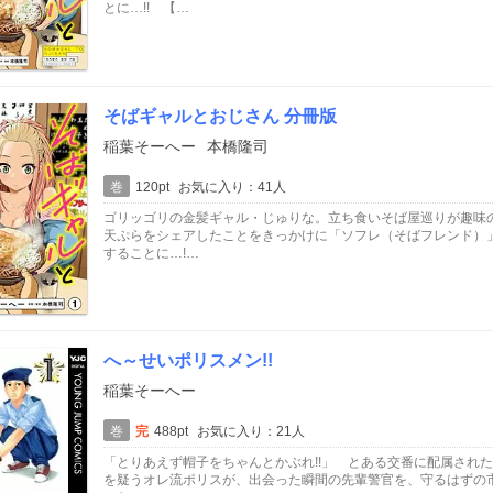
とに…!! 【…
そばギャルとおじさん 分冊版
稲葉そーへー
本橋隆司
巻
120pt
お気に入り：41人
ゴリッゴリの金髪ギャル・じゅりな。立ち食いそば屋巡りが趣味
天ぷらをシェアしたことをきっかけに「ソフレ（そばフレンド）
することに…!…
へ～せいポリスメン!!
稲葉そーへー
巻
完
488pt
お気に入り：21人
「とりあえず帽子をちゃんとかぶれ!!」 とある交番に配属された
を疑うオレ流ポリスが、出会った瞬間の先輩警官を、守るはずの市