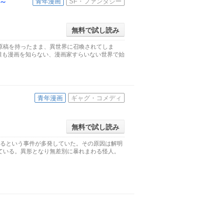
～
青年漫画
SF・ファンタジー
無料で試し読み
原稿を持ったまま、異世界に召喚されてしま
誰も漫画を知らない、漫画家すらいない世界で始
青年漫画
ギャグ・コメディ
無料で試し読み
わるという事件が多発していた。その原因は解明
ている。異形となり無差別に暴れまわる怪人。