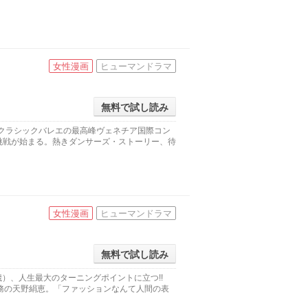
女性漫画
ヒューマンドラマ
無料で試し読み
、クラシックバレエの最高峰ヴェネチア国際コン
挑戦が始まる。熱きダンサーズ・ストーリー、待
女性漫画
ヒューマンドラマ
無料で試し読み
歳）、人生最大のターニングポイントに立つ!!
務の天野絹恵。「ファッションなんて人間の表