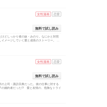
女性漫画
恋愛
無料で試し読み
だけどしっかり者の妹・みのり。なにかと対照
しイメージしていく愛と成長のストーリー。 …
女性漫画
恋愛
無料で試し読み
所の上司・諏訪宗典だった。彼の仕事に対する
の婚約者だった!? 愛と友情の、危険なトライ