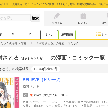
が王国！
無料漫画・電子コミックが10,000冊以上！1冊丸ごと無料、期間限定無料漫画、完結作
ログイン
会員登録
初め
ジャ
年
TL
BL
オトナ
無料漫画
コミックの著者・作者
「槇村さとる」の漫画・コミック
村さとる
」の漫画・コミック一覧
（まきむらさとる）
さとる」
の検索結果
1～43件/全43件
BELIEVE［ビリーヴ］
槇村さとる
巻
完
494pt
お気に入り：209人
敏腕マネージャー・山口依子。人気俳優の事務所移籍問題に揺れ
な魅力に山口はスターの資質を見いだすが…!? 芸能界・ストーリー