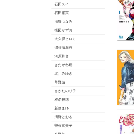
石田スイ
石田拓実
海野つなみ
楳図かずお
大久保ヒロミ
御茶漬海苔
河原和音
きたがわ翔
北川みゆき
草野誼
さかたのり子
椎名軽穂
新條まゆ
清野とおる
曽根富美子