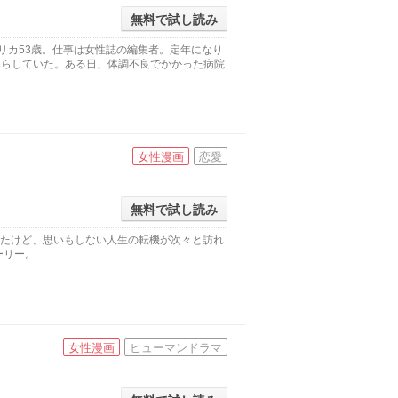
無料で試し読み
リカ53歳。仕事は女性誌の編集者。定年になり
暮らしていた。ある日、体調不良でかかった病院
女性漫画
恋愛
無料で試し読み
ったけど、思いもしない人生の転機が次々と訪れ
ーリー。
女性漫画
ヒューマンドラマ