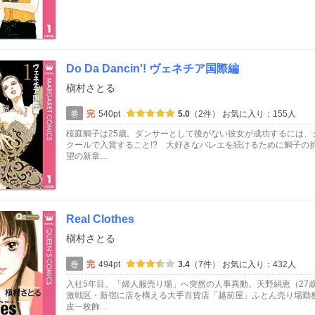
Do Da Dancin'! ヴェネチア国際編
槇村さとる
巻
完
540pt
5.0
（2件）
お気に入り：155人
桜庭鯛子は25歳。ダンサーとして後がない彼女が成功するには
クールで入賞すること!? 大好きなバレエを続けるために鯛子の
望の新章…
Real Clothes
槇村さとる
巻
完
494pt
3.4
（7件）
お気に入り：432人
入社5年目。「婦人服売り場」へ突然の人事異動。天野絹恵（27
激戦区・新宿に店を構える大手百貨店「越前屋」ふとん売り場勤
皮一枚飾…