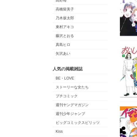
高野苺
高橋留美子
乃木坂太郎
東村アキコ
藤沢とおる
真島ヒロ
矢沢あい
人気の掲載雑誌
BE・LOVE
ストーリーな女たち
プチコミック
週刊ヤングマガジン
週刊少年ジャンプ
ビッグコミックスピリッツ
Kiss