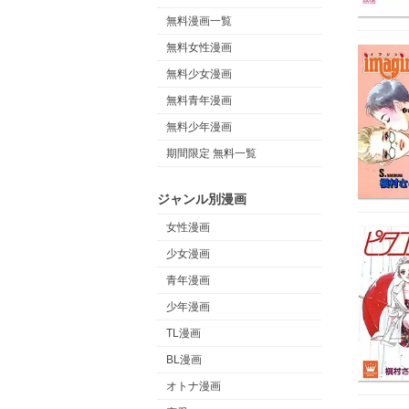
無料漫画一覧
無料女性漫画
無料少女漫画
無料青年漫画
無料少年漫画
期間限定 無料一覧
ジャンル別漫画
女性漫画
少女漫画
青年漫画
少年漫画
TL漫画
BL漫画
オトナ漫画