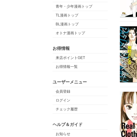
青年・少年漫画トップ
TL漫画トップ
BL漫画トップ
オトナ漫画トップ
お得情報
来店ポイントGET
お得情報一覧
ユーザーメニュー
会員登録
ログイン
チェック履歴
ヘルプ＆ガイド
お知らせ