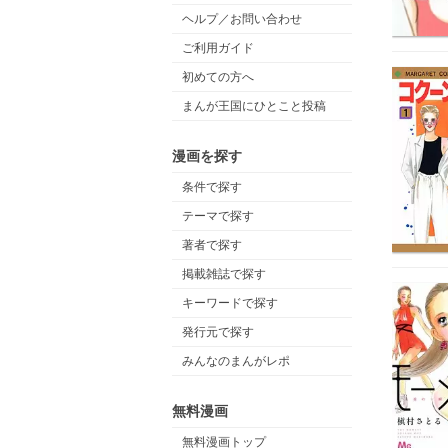
ヘルプ／お問い合わせ
ご利用ガイド
初めての方へ
まんが王国にひとこと投稿
漫画を探す
条件で探す
テーマで探す
著者で探す
掲載雑誌で探す
キーワードで探す
発行元で探す
みんなのまんがレポ
無料漫画
無料漫画トップ