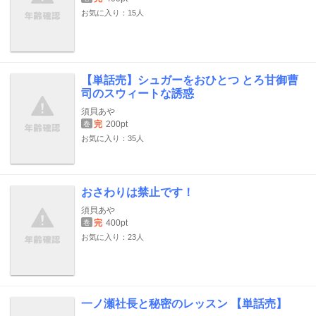
お気に入り：15人
【単話売】シュガーをおひとつ とろ甘御曹
司のスウィートな誘惑
須貝あや
完
200pt
巻
お気に入り：35人
おさわりは禁止です！
須貝あや
完
400pt
巻
お気に入り：23人
一ノ瀬社長と秘密のレッスン 【単話売】