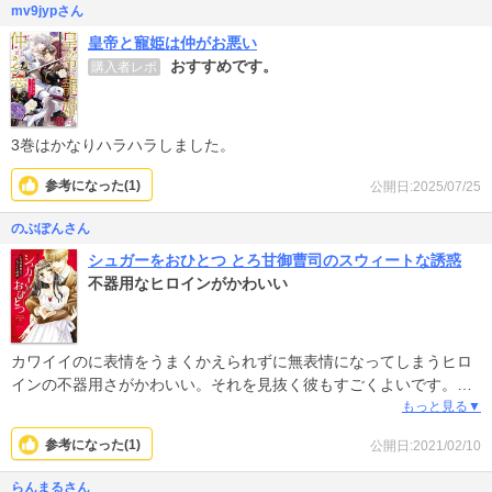
mv9jypさん
皇帝と寵姫は仲がお悪い
おすすめです。
購入者レポ
3巻はかなりハラハラしました。
参考になった(
1
)
公開日:2025/07/25
のぶぽんさん
シュガーをおひとつ とろ甘御曹司のスウィートな誘惑
不器用なヒロインがかわいい
カワイイのに表情をうまくかえられずに無表情になってしまうヒロ
インの不器用さがかわいい。それを見抜く彼もすごくよいです。彼
女が少しずつ彼の手で笑えるようになるといいなとおもいながら読
もっと見る▼
んでいきたい。
参考になった(
1
)
公開日:2021/02/10
らんまるさん