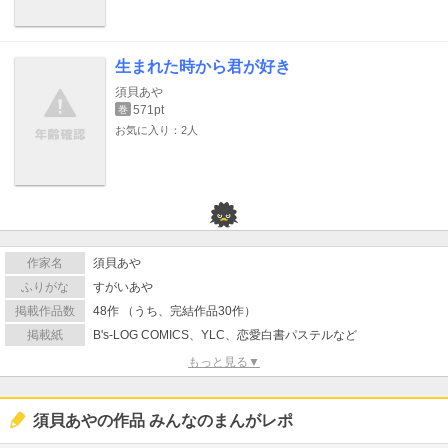
生まれた時から君が好き
須貝あや
571pt
巻
お気に入り：2人
作家名
須貝あや
ふりがな
すがいあや
掲載作品数
48作 （うち、完結作品30作）
掲載紙
B's-LOG COMICS、YLC、恋愛白書パステルなど
もっと見る▼
須貝あやの作品 みんなのまんがレポ