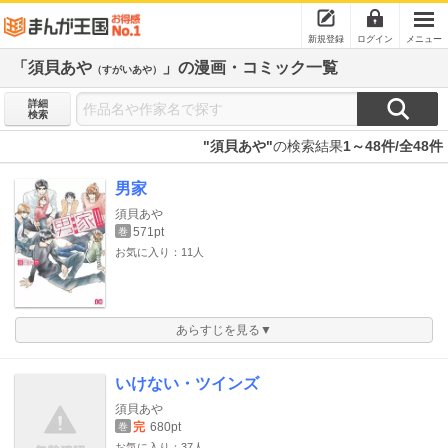
新規登録
ログイン
メニュー
「須貝あや
」の漫画・コミック一覧
（すがいあや）
詳細
検索
"須貝あや"
の検索結果
1～48件/全48件
男家
須貝あや
571pt
巻
お気に入り：11人
あらすじを見る▼
いけない・ツインズ
須貝あや
完
680pt
巻
お気に入り：37人