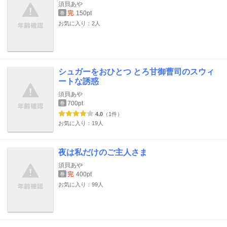
須貝あや
完
150pt
巻
お気に入り：2人
シュガーをおひとつ とろ甘御曹司のスウィ
ートな誘惑
須貝あや
700pt
巻
4.0
（1件）
お気に入り：19人
夜は私だけのご主人さま
須貝あや
完
400pt
巻
お気に入り：99人