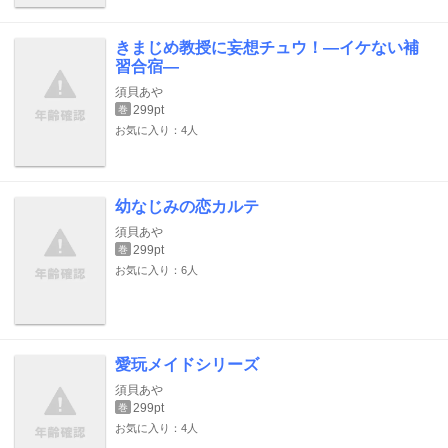
きまじめ教授に妄想チュウ！―イケない補
習合宿―
須貝あや
299pt
巻
お気に入り：4人
幼なじみの恋カルテ
須貝あや
299pt
巻
お気に入り：6人
愛玩メイドシリーズ
須貝あや
299pt
巻
お気に入り：4人