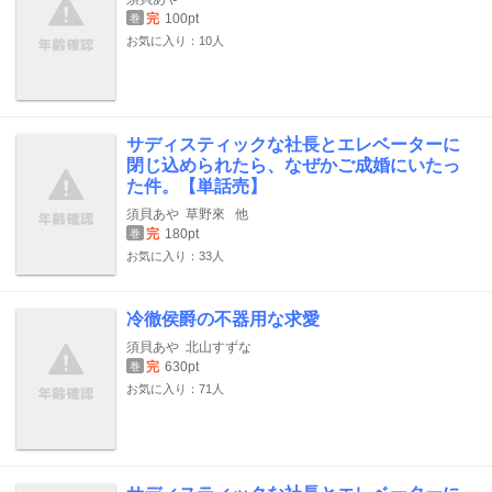
完
100pt
巻
お気に入り：10人
サディスティックな社長とエレベーターに
閉じ込められたら、なぜかご成婚にいたっ
た件。【単話売】
須貝あや
草野來
他
完
180pt
巻
お気に入り：33人
冷徹侯爵の不器用な求愛
須貝あや
北山すずな
完
630pt
巻
お気に入り：71人