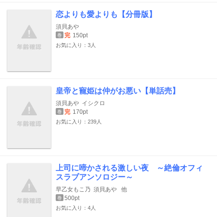
恋よりも愛よりも【分冊版】
須貝あや
完
150pt
巻
お気に入り：3人
皇帝と寵姫は仲がお悪い【単話売】
須貝あや
イシクロ
完
170pt
巻
お気に入り：239人
上司に啼かされる激しい夜 ～絶倫オフィ
スラブアンソロジー～
早乙女もこ乃
須貝あや
他
500pt
巻
お気に入り：4人