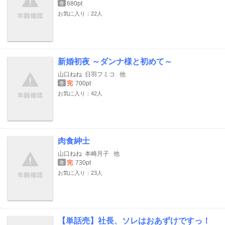
680pt
巻
お気に入り：22人
新婚初夜 ～ダンナ様と初めて～
山口ねね
日羽フミコ
他
完
700pt
巻
お気に入り：42人
肉食紳士
山口ねね
本崎月子
他
完
730pt
巻
お気に入り：23人
【単話売】社長、ソレはおあずけですっ！