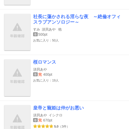
社長に蕩かされる淫らな夜 ～絶倫オフィ
スラブアンソロジー～
すみ
須貝あや
他
500pt
巻
お気に入り：50人
桜ロマンス
須貝あや
完
400pt
巻
お気に入り：19人
皇帝と寵姫は仲がお悪い
須貝あや
イシクロ
完
670pt
巻
5.0
（3件）