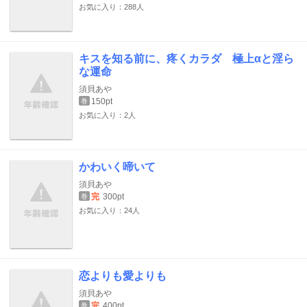
お気に入り：288人
キスを知る前に、疼くカラダ 極上αと淫ら
な運命
須貝あや
150pt
巻
お気に入り：2人
かわいく啼いて
須貝あや
完
300pt
巻
お気に入り：24人
恋よりも愛よりも
須貝あや
完
400pt
巻