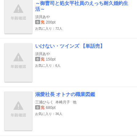
～御曹司と処女平社員のえっち耐久婚約生
活～
須貝あや
完
200pt
巻
お気に入り：72人
いけない・ツインズ 【単話売】
須貝あや
完
150pt
巻
お気に入り：6人
溺愛社長 オトナの職業図鑑
三浦ひらく
本崎月子
他
完
680pt
巻
お気に入り：36人