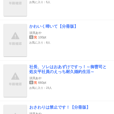
お気に入り：5人
かわいく啼いて【分冊版】
須貝あや
完
100pt
巻
お気に入り：8人
社長、ソレはおあずけですっ！～御曹司と
処女平社員のえっち耐久婚約生活～
須貝あや
完
660pt
巻
お気に入り：23人
おさわりは禁止です！【分冊版】
須貝あや