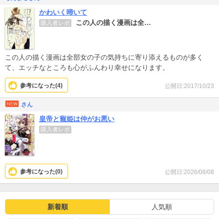
かわいく啼いて
この人の描く漫画は全…
購入者レポ
この人の描く漫画は全部女の子の気持ちに寄り添えるものが多く
て、エッチなところも心がふんわり幸せになります。
参考になった(
4
)
公開日:2017/10/23
さん
皇帝と寵姫は仲がお悪い
購入者レポ
参考になった(
0
)
公開日:2026/08/08
新着順
人気順