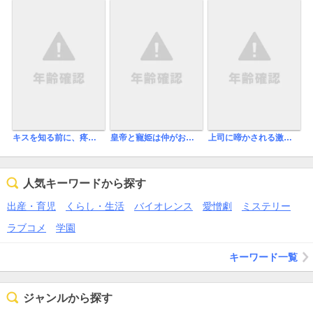
キスを知る前に、疼くカラダ 極上αと淫らな運命
皇帝と寵姫は仲がお悪い
上司に啼かされる激しい夜 ～絶倫オフィスラブアンソロジー～
人気キーワードから探す
出産・育児
くらし・生活
バイオレンス
愛憎劇
ミステリー
ラブコメ
学園
キーワード一覧
ジャンルから探す