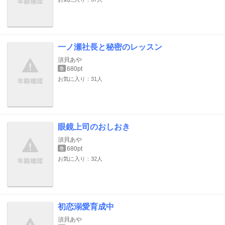
一ノ瀬社長と秘密のレッスン
須貝あや
680pt
巻
お気に入り：31人
眼鏡上司のおしおき
須貝あや
680pt
巻
お気に入り：32人
初恋溺愛育成中
須貝あや