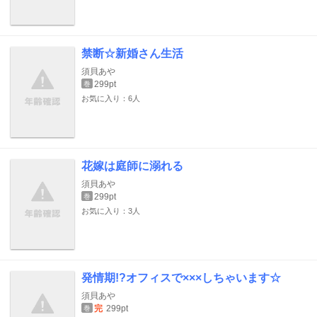
禁断☆新婚さん生活
須貝あや
299pt
巻
お気に入り：6人
花嫁は庭師に溺れる
須貝あや
299pt
巻
お気に入り：3人
発情期!?オフィスで×××しちゃいます☆
須貝あや
完
299pt
巻