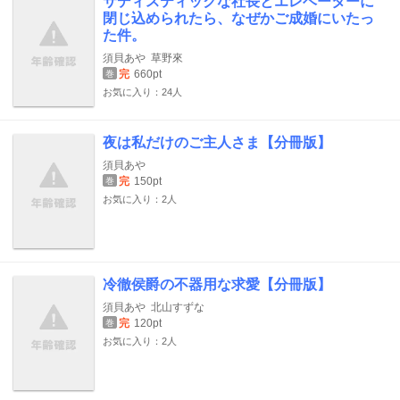
サディスティックな社長とエレベーターに
閉じ込められたら、なぜかご成婚にいたっ
た件。
須貝あや
草野來
完
660pt
巻
お気に入り：24人
夜は私だけのご主人さま【分冊版】
須貝あや
完
150pt
巻
お気に入り：2人
冷徹侯爵の不器用な求愛【分冊版】
須貝あや
北山すずな
完
120pt
巻
お気に入り：2人