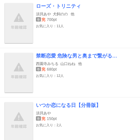
ローズ・トリニティ
須貝あや
犬飼のの
他
完
700pt
巻
お気に入り：11人
禁断恋愛 危険な男と奥まで繋がる…
西園寺みちる
山口ねね
他
完
680pt
巻
お気に入り：12人
いつか恋になる日【分冊版】
須貝あや
完
150pt
巻
お気に入り：2人