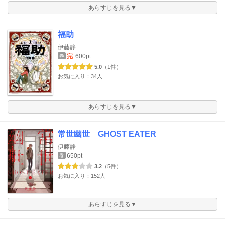
あらすじを見る▼
福助
伊藤静
完
600pt
巻
5.0
（1件）
お気に入り：34人
あらすじを見る▼
常世幽世 GHOST EATER
伊藤静
650pt
巻
3.2
（5件）
お気に入り：152人
あらすじを見る▼