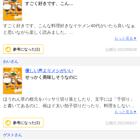
すごく好きです、こん…
すごく好きです、こんな料理好きなイケメン40代がいたら良いなぁ
と思いながら楽しく読みました。
家に待たせてる者がいるってセリフにもかなり萌えました。
もっと見る▼
実際猫が待ってるって言うと猫ぐらいほっといて大丈夫でしょとか
参考になった(
1
)
公開日:2023/06/28
言う嫌な人が（だいたいおじさん）いるから、そこを分かって濁し
てる感じがほんとに猫好きだなぁと思いました。
わいさん
うちも猫中心の生活ですが、それをバカにする人には適当に言っ
優しい声よりメシがいい
て、余計なストレスをためないようにしてます。
せっかく美味しそうなのに
ほうれん草の根元をバッサリ切り落としたり、文字には「千切り」
と書いてあるのに、画はド太い拍子切りだったり、料理をしないこ
とが丸分かり。編集者も無頓着で萎える。
もっと見る▼
参考になった(
1
)
公開日:2023/06/27
ゲストさん