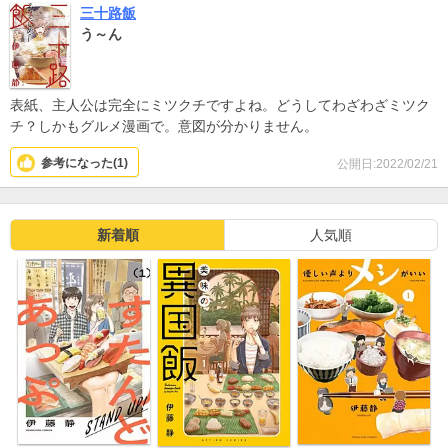
三十路飯
う～ん
表紙、主人公は完全にミツクチですよね。どうしてわざわざミツク
チ？しかもグルメ漫画で。意図が分かりません。
参考になった(
1
)
公開日:2022/02/21
新着順
人気順