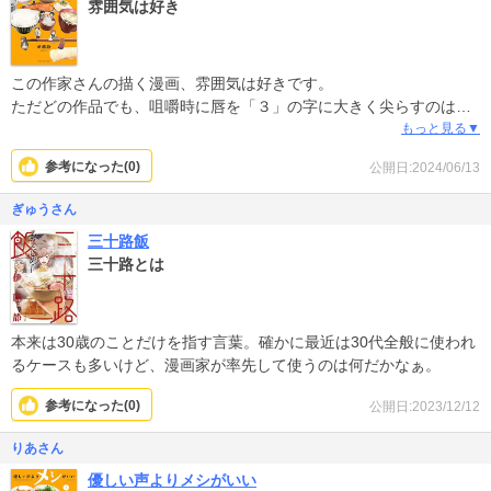
雰囲気は好き
この作家さんの描く漫画、雰囲気は好きです。
ただどの作品でも、咀嚼時に唇を「３」の字に大きく尖らすのはホ
ント気持ち悪いから止めて欲しい…。特に赤面しつつ、お目々キラ
もっと見る▼
キラで咀嚼音と共に唇をニュ〜〜っと前に伸ばされると嫌悪感がわ
参考になった(
0
)
公開日:2024/06/13
きます。これって昭和時代の子供向け漫画の表現だと思います。
絵はかなり上手いほうなのに、こういう、現代では生理的嫌悪を誘
ぎゅうさん
う表現がそこかしこに在るのがとても残念。
三十路飯
三十路とは
本来は30歳のことだけを指す言葉。確かに最近は30代全般に使われ
るケースも多いけど、漫画家が率先して使うのは何だかなぁ。
参考になった(
0
)
公開日:2023/12/12
りあさん
優しい声よりメシがいい