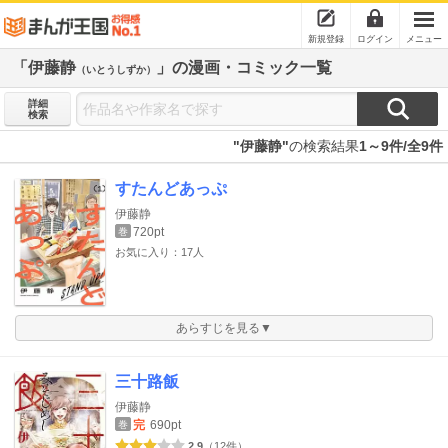
新規登録
ログイン
メニュー
「伊藤静
」の漫画・コミック一覧
（いとうしずか）
詳細
検索
"伊藤静"
の検索結果
1～9件/全9件
すたんどあっぷ
伊藤静
720pt
巻
お気に入り：17人
あらすじを見る▼
三十路飯
伊藤静
完
690pt
巻
2.9
（12件）