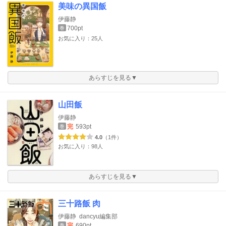
美味の異国飯
伊藤静
700pt
巻
お気に入り：25人
あらすじを見る▼
山田飯
伊藤静
完
593pt
巻
4.0
（1件）
お気に入り：98人
あらすじを見る▼
三十路飯 肉
伊藤静
dancyu編集部
完
690pt
巻