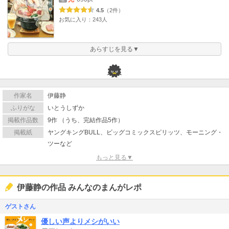
4.5
（2件）
お気に入り：243人
あらすじを見る▼
作家名
伊藤静
ふりがな
いとうしずか
掲載作品数
9作 （うち、完結作品5作）
掲載紙
ヤングキングBULL、ビッグコミックスピリッツ、モーニング・
ツーなど
もっと見る▼
伊藤静の作品 みんなのまんがレポ
ゲストさん
優しい声よりメシがいい