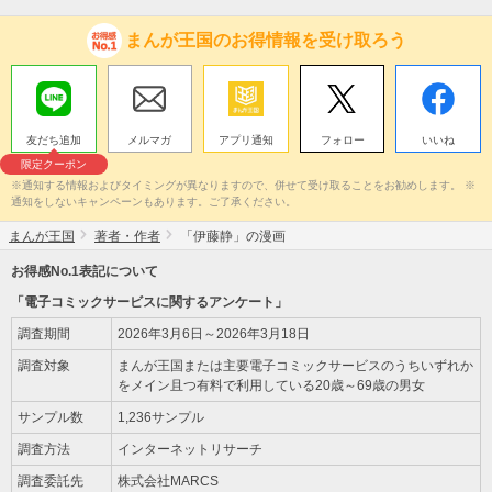
まんが王国のお得情報を受け取ろう
友だち追加
メルマガ
アプリ通知
フォロー
いいね
限定クーポン
※通知する情報およびタイミングが異なりますので、併せて受け取ることをお勧めします。 ※
通知をしないキャンペーンもあります。ご了承ください。
まんが王国
著者・作者
「伊藤静」の漫画
お得感No.1表記について
「電子コミックサービスに関するアンケート」
調査期間
2026年3月6日～2026年3月18日
調査対象
まんが王国または主要電子コミックサービスのうちいずれか
をメイン且つ有料で利用している20歳～69歳の男女
サンプル数
1,236サンプル
調査方法
インターネットリサーチ
調査委託先
株式会社MARCS