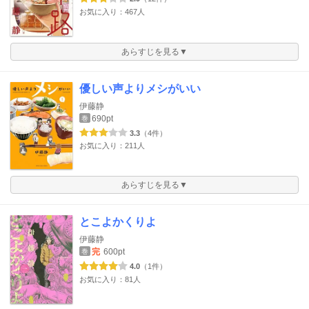
お気に入り：467人
あらすじを見る▼
優しい声よりメシがいい
伊藤静
690pt
巻
3.3
（4件）
お気に入り：211人
あらすじを見る▼
とこよかくりよ
伊藤静
完
600pt
巻
4.0
（1件）
お気に入り：81人