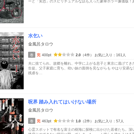
ーと「実恐」のスピリチュアルな話も入った豪華ホラー廉価版！
水乞い
金風呂タロウ
巻
完
400pt
2.0
（4件）
お気に入り：161人
夫に捨てられ、故郷を離れ、中学に上がる息子と東京に逃げてきた
生徒。父子家庭に育ち、幼い妹の面倒を見ながらも やはり安易な
残虐を…
呪界 踏み入れてはいけない場所
金風呂タロウ
巻
完
463pt
1.0
（2件）
お気に入り：57人
心霊スポットで有名な富士の樹海に探検に出かけた若者たち。深