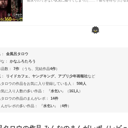
後戻りのできない状況に陥ってしまった……！彼らを待ちうける
名：
金風呂タロウ
がな：
かなふろたろう
作品数：
7作
（うち、完結作品
4作
）
紙：
リイドカフェ、ヤングキング、アプリ少年画報社
など
呂タロウの作品をお気に入り登録している人：
598人
お気に入り人数の多い作品：
『
水乞い
』（
161人
）
呂タロウの作品のまんがレポ：
14件
まんがレポの多い作品：
『
水乞い
』（
4件
）