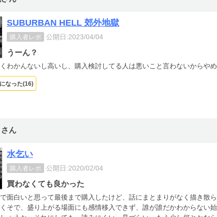
SUBURBAN HELL 郊外地獄
公開日:2023/04/04
購入者レポ
うーん？
くわかんないし高いし、購入検討してる人は悪いこと言わないからやめ
になった(
16
)
トさん
水乞い
公開日:2020/02/04
購入者レポ
買わなくても良かった
で面白いと思って最後まで購入したけど、話にまとまりがなく描き散ら
くそで、盛り上がる場面にも感情移入できず、誰が誰だかわからない始