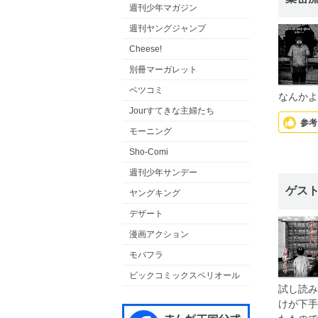
週刊少年マガジン
週刊ヤングジャンプ
Cheese!
別冊マーガレット
ベツコミ
なんかよ
Jourすてきな主婦たち
参考
モーニング
Sho-Comi
週刊少年サンデー
ゲス
ヤングキング
デザート
漫画アクション
モバフラ
ビックコミックスペリオール
試し読み
けが下手