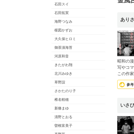
金風
石田スイ
石田拓実
あり
海野つなみ
楳図かずお
大久保ヒロミ
御茶漬海苔
河原和音
昭和の漫
きたがわ翔
写やコマ
この作家
北川みゆき
草野誼
参考
さかたのり子
椎名軽穂
いさ
新條まゆ
清野とおる
曽根富美子