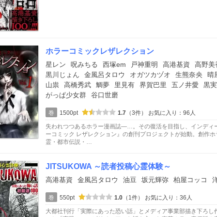
ホラーコミックレザレクション
星レン
呪みちる
西塚em
戸神重明
高港基資
高野美
黒川じょん
金風呂タロウ
オガツカヅオ
生熊奈央
晴
山祟
高橋秀武
鯛夢
里見有
界賀巴里
五ノ井愛
黒実
がっぱ少女群
谷口世磨
巻
1500pt
1.7
（3件）
お気に入り：96人
失われつつあるホラー漫画誌―…。その復活を目指し、インディ
ーコミック レザレクション』の創刊プロジェクトが始動。創作
霊・都市伝説・…
JITSUKOWA ～読者投稿心霊体験～
高港基資
金風呂タロウ
油豆
坂元輝弥
柏屋コッコ
巻
550pt
1.0
（1件）
お気に入り：36人
大都社刊行「実際にあった恐い話」とメディア事業部描き下ろし