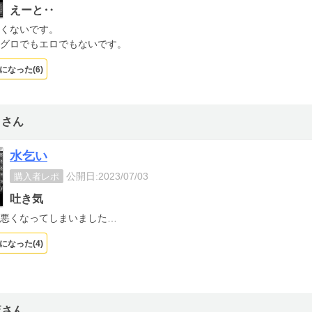
えーと‥
くないです。
グロでもエロでもないです。
になった(
6
)
こさん
水乞い
公開日:2023/07/03
購入者レポ
吐き気
悪くなってしまいました…
になった(
4
)
流さん