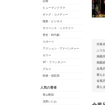
恋愛
ヒューマンドラマ
ギャグ・コメディー
職業・ビジネス
サスペンス・ミステリー
歴史・時代劇
スポーツ
作家
アクション・アドベンチャー
ふり
ホラー
掲載
SF・ファンタジー
掲載
金風
グルメ
最も
医療・病院系
金風
最も
人気の著者
青山剛昌
浅野いにお