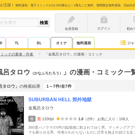
が王国！
無料漫画・電子コミックが10,000冊以上！1冊丸ごと無料、期間限定無料漫画、完結作
ログイン
会員登録
初め
ジャ
年
TL
BL
オトナ
無料漫画
コミックの著者・作者
「金風呂タロウ」の漫画・コミック
風呂タロウ
」の漫画・コミック一
（かなふろたろう）
呂タロウ」
の検索結果
1～7件/全7件
SUBURBAN HELL 郊外地獄
金風呂タロウ
巻
完
1200pt
1.0
（2件）
お気に入り：106人
360度パノラマのVRの臨場感に飲まれてゆく男。マッチングア
マを蘇らせる男。何者かわからないものに日常を蝕まれ続ける女