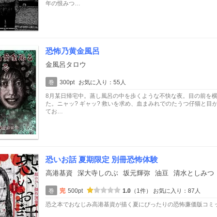
年の恨みつ…
恐怖乃黄金風呂
金風呂タロウ
巻
300pt
お気に入り：55人
8月某日帰宅中。蒸し風呂の中を歩くような不快な夜。目の前を横
た。ニャッ? ギャッ? 救いを求め、血まみれでのたうつ仔猫と
てお…
恐いお話 夏期限定 別冊恐怖体験
高港基資
深大寺しのぶ
坂元輝弥
油豆
清水としみつ
巻
完
500pt
1.0
（1件）
お気に入り：87人
恐之本でおなじみ高港基資が描く夏にぴったりの恐怖廉価版コミッ