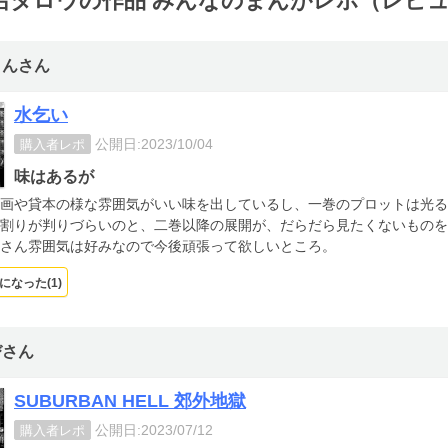
呂タロウの作品 みんなのまんがレポ（レビ
さんさん
水乞い
公開日:2023/10/04
購入者レポ
味はあるが
画や貸本の様な雰囲気がいい味を出しているし、一巻のプロットは光る
割りが判りづらいのと、二巻以降の展開が、だらだら見たくないものを
さん雰囲気は好みなので今後頑張って欲しいところ。
になった(
1
)
びさん
SUBURBAN HELL 郊外地獄
公開日:2023/07/12
購入者レポ