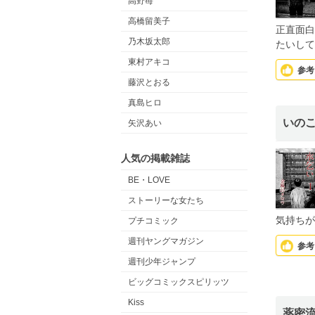
高野苺
高橋留美子
正直面白
乃木坂太郎
たいして
東村アキコ
参考
藤沢とおる
真島ヒロ
いの
矢沢あい
人気の掲載雑誌
BE・LOVE
ストーリーな女たち
気持ちが
プチコミック
週刊ヤングマガジン
参考
週刊少年ジャンプ
ビッグコミックスピリッツ
Kiss
薬密