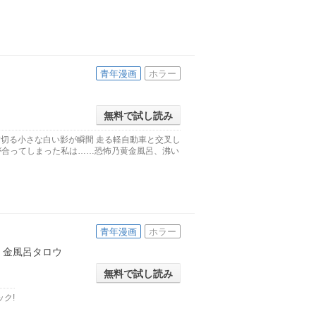
青年漫画
ホラー
無料で試し読み
切る小さな白い影が瞬間 走る軽自動車と交叉し
目が合ってしまった私は……恐怖乃黄金風呂、沸い
青年漫画
ホラー
金風呂タロウ
無料で試し読み
ク!