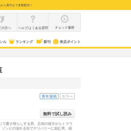
品から新刊まで多数配信！
チェック履歴
ての方へ
ヘルプ/よくある質問
ンル
ランキング
新刊
来店ポイント
覧
青年漫画
ホラー
無料で試し読み
プリで憂さ晴らしする男。忘却の彼方からトラウ
。ゾンビの溢れる街でデリバリーに励む男。積