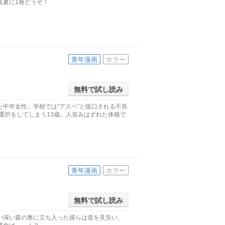
真夏に1冊どうぞ！
青年漫画
ホラー
無料で試し読み
中年女性。学校では“アスペ”と陰口される不良
選択をしてしまう13歳。人並みはずれた体格で
青年漫画
ホラー
無料で試し読み
い深い森の奥に立ち入った彼らは道を見失い、