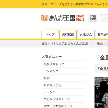
漫画・コミックを読むなら国内最大級サイトのまん
詳細
検索
トップ
先行配信
女性/少女
青年/少
漫画・コミック読むならまんが王国
漫画・
人気メニュー
「金
無料漫画トップ
「金風
ランキング
新刊
新刊配信予定
ジャンル
先行配信漫画トップ
女性・少女漫画トップ