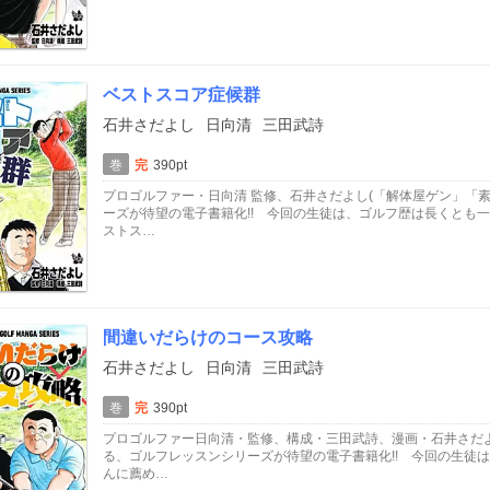
ベストスコア症候群
石井さだよし
日向清
三田武詩
巻
完
390pt
プロゴルファー・日向清 監修、石井さだよし(「解体屋ゲン」「
ーズが待望の電子書籍化!! 今回の生徒は、ゴルフ歴は長くとも
ストス…
間違いだらけのコース攻略
石井さだよし
日向清
三田武詩
巻
完
390pt
プロゴルファー日向清・監修、構成・三田武詩、漫画・石井さだよ
る、ゴルフレッスンシリーズが待望の電子書籍化!! 今回の生徒
んに薦め…