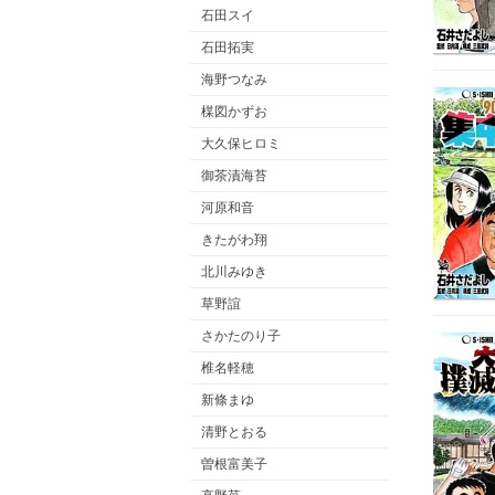
石田スイ
石田拓実
海野つなみ
楳図かずお
大久保ヒロミ
御茶漬海苔
河原和音
きたがわ翔
北川みゆき
草野誼
さかたのり子
椎名軽穂
新條まゆ
清野とおる
曽根富美子