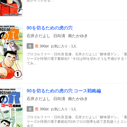
質がそうさせる…
90を切るための虎の穴
石井さだよし
日向清
南たかゆき
巻
完
390pt
お気に入り：1人
プロゴルファー・日向清 監修、石井さだよし(「解体屋ゲン」「
リーズが待望の電子書籍化!!「今日は90を切れそうな予感がす
てみ…
90を切るための虎の穴 コース戦略編
石井さだよし
日向清
南たかゆき
巻
完
390pt
お気に入り：1人
プロゴルファー・日向清 監修、石井さだよし(「解体屋ゲン」「
リーズが待望の電子書籍化!!日向プロの指導を経て意気揚々とコ
道子。…