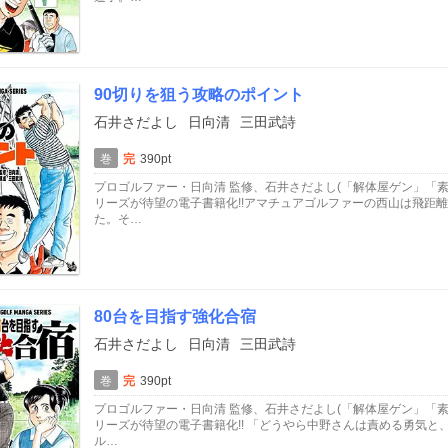
90切りを狙う攻略のポイント
石井さだよし
日向清
三田武詩
巻
完
390pt
プロゴルファー・日向清 監修、石井さだよし(「解体屋ゲン」「
リーズが待望の電子書籍化!!アマチュアゴルファーの西山は飛距
た。そ…
80台を目指す強化合宿
石井さだよし
日向清
三田武詩
巻
完
390pt
プロゴルファー・日向清 監修、石井さだよし(「解体屋ゲン」「
リーズが待望の電子書籍化!! 「どうやら中野さんは責める勇気と
ル…