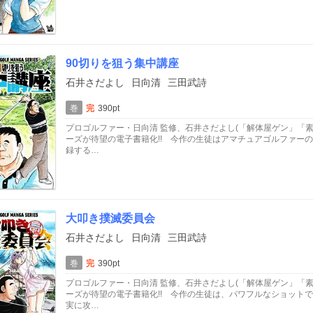
90切りを狙う集中講座
石井さだよし
日向清
三田武詩
巻
完
390pt
プロゴルファー・日向清 監修、石井さだよし(「解体屋ゲン」「
ーズが待望の電子書籍化!! 今作の生徒はアマチュアゴルファー
録する…
大叩き撲滅委員会
石井さだよし
日向清
三田武詩
巻
完
390pt
プロゴルファー・日向清 監修、石井さだよし(「解体屋ゲン」「
ーズが待望の電子書籍化!! 今作の生徒は、パワフルなショット
実に攻…