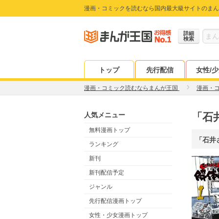
漫画・コミックを読むなら国内最大級サイトのまん
詳細
検索
トップ
先行配信
女性/
漫画・コミック読むならまんが王国
漫画・
人気メニュー
「石
無料漫画トップ
「石井
ランキング
新刊
新刊配信予定
ジャンル
先行配信漫画トップ
女性・少女漫画トップ