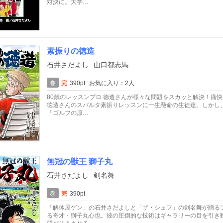
対決に。大学…
素振りの徳造
石井さだよし
山口都志馬
巻
完
390pt
お気に入り：2人
80歳のレッスンプロ 徳造さんが様々な問題をスカッと解決！痛
徳造さんのスパルタ素振りレッスンに一生懸命の生徒達。しかし
「ゴルフの原…
無冠の獣王 獅子丸
石井さだよし
剣名舞
巻
完
390pt
「解体屋ゲン」の石井さだよしと「ザ・シェフ」の剣名舞が贈る
る奇才・獅子丸心也。彼の圧倒的な技術はギャラリーの目を引き