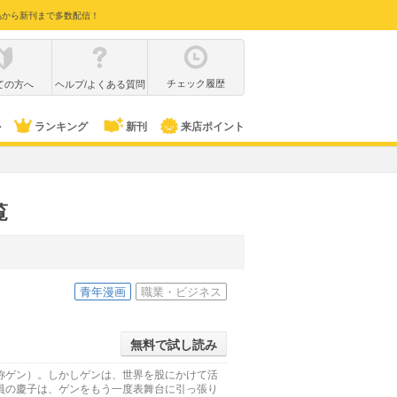
品から新刊まで多数配信！
チェック履歴
ての方へ
ヘルプ/よくある質問
ル
ランキング
新刊
来店ポイント
覧
青年漫画
職業・ビジネス
無料で試し読み
称ゲン）。しかしゲンは、世界を股にかけて活
員の慶子は、ゲンをもう一度表舞台に引っ張り