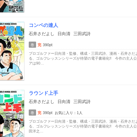
コンペの達人
石井さだよし
日向清
三田武詩
巻
完
390pt
プロゴルファー日向清・監修、構成・三田武詩、漫画・石井さだよ
る、ゴルフレッスンシリーズが待望の電子書籍化!! 今作の主人
アは90…
ラウンド上手
石井さだよし
日向清
三田武詩
巻
完
390pt
お気に入り：1人
プロゴルファー日向清・監修、構成・三田武詩、漫画・石井さだよ
る、ゴルフレッスンシリーズが待望の電子書籍化!! 今作の主人
田洋之…