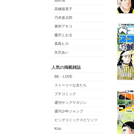
高野苺
高橋留美子
乃木坂太郎
東村アキコ
藤沢とおる
真島ヒロ
矢沢あい
人気の掲載雑誌
BE・LOVE
ストーリーな女たち
プチコミック
週刊ヤングマガジン
週刊少年ジャンプ
ビッグコミックスピリッツ
Kiss