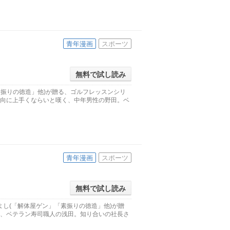
青年漫画
スポーツ
無料で試し読み
素振りの徳造」他)が贈る、ゴルフレッスンシリ
一向に上手くならいと嘆く、中年男性の野田。ベ
青年漫画
スポーツ
無料で試し読み
し(「解体屋ゲン」「素振りの徳造」他)が贈
は、ベテラン寿司職人の浅田。知り合いの社長さ