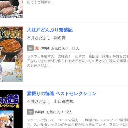
だそうと画策す…
大江戸どんぶり繁盛記
石井さだよし
剣名舞
巻
完
700pt
お気に入り：11人
ラズウェル細木氏、大推薦！ 江戸の一膳飯屋「縁庵」を舞台に
戸ならではの食材で作られる絶品どんぶりの数かずに読んで満腹
の石井さだよ…
素振りの徳造 ベストセレクション
石井さだよし
山口都志馬
巻
640pt
お気に入り：2人
スクールで泣いて、コースで笑え！ 80歳のレッスンプロ中根
マ。スパルタレッスンのため生徒が次々辞めていき、フロントに