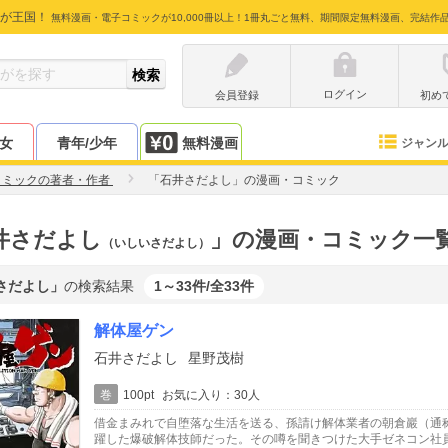
が王国！
無料漫画・電子コミックが10,000冊以上！1冊丸ごと無料、期間限定無料漫画、完結作
ログイン
会員登録
初め
少女
青年/少年
無料漫画
ジャン
コミックの著者・作者
「石井さだよし」の漫画・コミック
井さだよし
」の漫画・コミック一
（いしいさだよし）
さだよし」
の検索結果
1～33件/全33件
解体屋ゲン
石井さだよし
星野茂樹
巻
100pt
お気に入り：30人
借金まみれで自堕落な生活を送る、孫請け解体業者の朝倉巖（通
躍した爆破解体技師だった。その噂を聞きつけた大手ゼネコン社