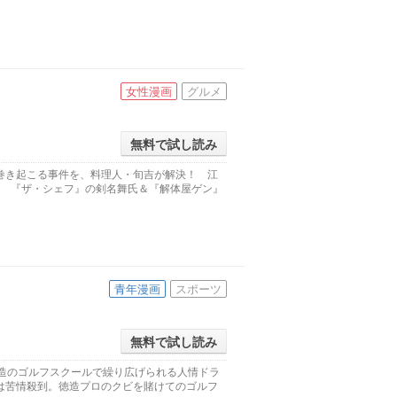
女性漫画
グルメ
無料で試し読み
巻き起こる事件を、料理人・旬吉が解決！ 江
♪ 『ザ・シェフ』の剣名舞氏＆『解体屋ゲン』
青年漫画
スポーツ
無料で試し読み
徳造のゴルフスクールで繰り広げられる人情ドラ
は苦情殺到。徳造プロのクビを賭けてのゴルフ