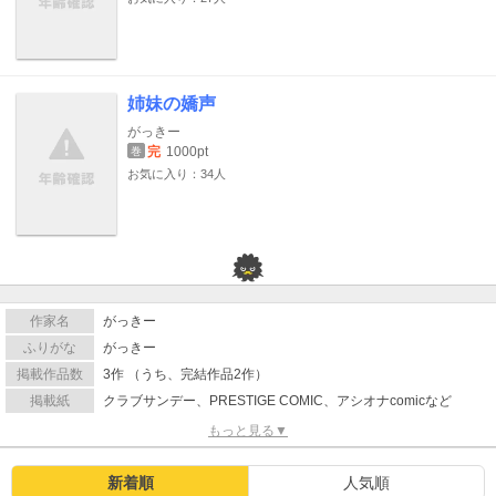
姉妹の嬌声
がっきー
完
1000pt
巻
お気に入り：34人
作家名
がっきー
ふりがな
がっきー
掲載作品数
3作 （うち、完結作品2作）
掲載紙
クラブサンデー、PRESTIGE COMIC、アシオナcomicなど
もっと見る▼
新着順
人気順