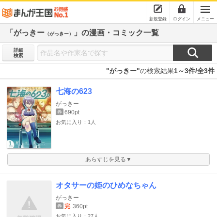
新規登録
ログイン
メニュー
「がっきー
」の漫画・コミック一覧
（がっきー）
詳細
検索
"がっきー"
の検索結果
1～3件/全3件
七海の623
がっきー
690pt
巻
お気に入り：1人
あらすじを見る▼
オタサーの姫のひめなちゃん
がっきー
完
360pt
巻
お気に入り：27人