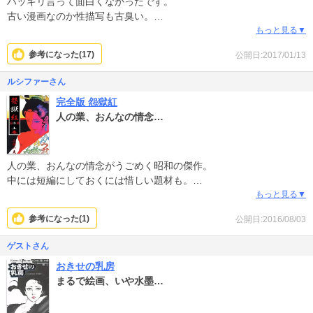
ハッキリ言って面白くなかったです。
古い漫画なのか性描写も古臭い。
もっと見る▼
阿部定が題材ということで興味があり購入しましたが、試し読みで
参考になった(
17
)
公開日:2017/01/13
充分だったかも。
ルシファーさん
続きも別に気になりません。
完全版 怨獄紅
人の業、おんなの情念…
人の業、おんなの情念がうごめく昭和の傑作。
中には短編にしておくには惜しい題材も。
楽しく読めました。
もっと見る▼
参考になった(
1
)
公開日:2016/08/03
ゲストさん
おきせの乳房
まるで絵画、いや水墨…