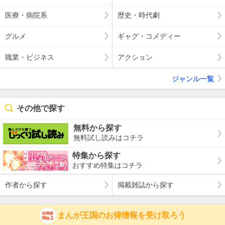
医療・病院系
歴史・時代劇
グルメ
ギャグ・コメディー
職業・ビジネス
アクション
ジャンル一覧
その他で探す
無料から探す
無料試し読みはコチラ
特集から探す
おすすめ特集はコチラ
作者から探す
掲載雑誌から探す
まんが王国のお得情報を受け取ろう