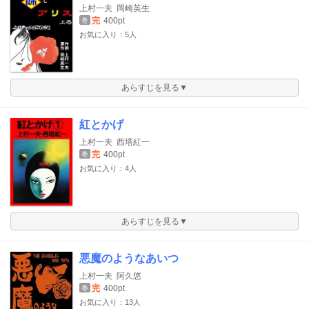
上村一夫
岡崎英生
完
400pt
巻
お気に入り：5人
あらすじを見る▼
紅とかげ
上村一夫
西塔紅一
完
400pt
巻
お気に入り：4人
あらすじを見る▼
悪魔のようなあいつ
上村一夫
阿久悠
完
400pt
巻
お気に入り：13人