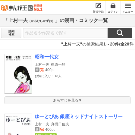
新規登録
ログイン
メニュー
「上村一夫
」の漫画・コミック一覧
（かみむらかずお）
詳細
検索
"上村一夫"
の検索結果
1～20件/全20件
昭和一代女
上村一夫
梶原一騎
完
400pt
巻
お気に入り：18人
あらすじを見る▼
ゆーとぴあ 銀座ミッドナイトストーリー
上村一夫
真樹日佐夫
完
400pt
巻