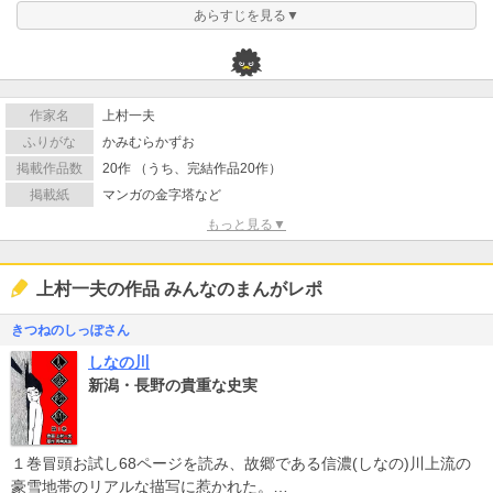
あらすじを見る▼
作家名
上村一夫
ふりがな
かみむらかずお
掲載作品数
20作 （うち、完結作品20作）
掲載紙
マンガの金字塔など
もっと見る▼
上村一夫の作品 みんなのまんがレポ
きつねのしっぽさん
しなの川
新潟・長野の貴重な史実
１巻冒頭お試し68ページを読み、故郷である信濃(しなの)川上流の
豪雪地帯のリアルな描写に惹かれた。