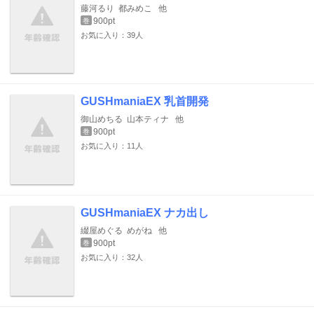
藤河るり
都みめこ
他
900pt
巻
お気に入り：39人
GUSHmaniaEX 乳首開発
御山めちる
山本ティナ
他
900pt
巻
お気に入り：11人
GUSHmaniaEX ナカ出し
綴屋めぐる
めがね
他
900pt
巻
お気に入り：32人