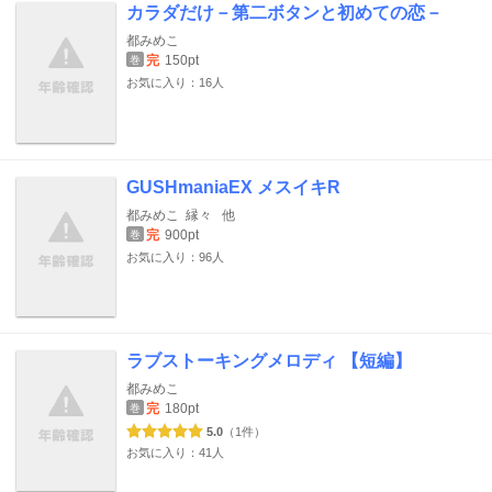
カラダだけ－第二ボタンと初めての恋－
都みめこ
完
150pt
巻
お気に入り：16人
GUSHmaniaEX メスイキR
都みめこ
縁々
他
完
900pt
巻
お気に入り：96人
ラブストーキングメロディ 【短編】
都みめこ
完
180pt
巻
5.0
（1件）
お気に入り：41人