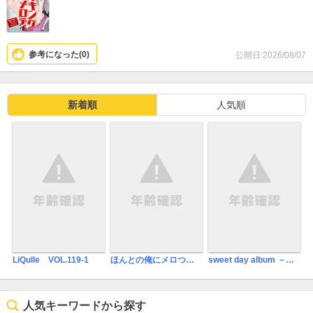
参考になった(
0
)
公開日:2026/08/07
新着順
人気順
LiQulle VOL.119-1
ほんとの俺にメロついて
sweet day album －番外特典集－
人気キーワードから探す