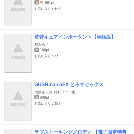
完
691pt
巻
お気に入り：44人
黄昏キュアインポータント【単話版】
都みめこ
180pt
巻
お気に入り：2人
GUSHmaniaEX とろ甘セックス
大橋キッカ
綿レイニ
他
900pt
巻
お気に入り：30人
ラブストーキングメロディ 【電子限定特典