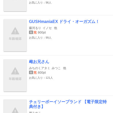
お気に入り：96人
GUSHmaniaEX ドライ・オーガズム！
藤河るり
イノセ
他
完
900pt
巻
お気に入り：99人
雌お兄さん
みちのくアタミ
みつこ
他
完
800pt
巻
お気に入り：121人
チェリーボーイソープランド 【電子限定特
典付き】
都みめこ