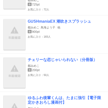
都みめこ
725pt
巻
お気に入り：72人
GUSHmaniaEX 潮吹きスプラッシュ
都みめこ
鳥海よう子
他
900pt
巻
お気に入り：183人
チェリーな恋じゃいられない（分冊版）
都みめこ
200pt
巻
お気に入り：50人
ゆるふわ後輩くんは、たまに強引【電子限
定かきおろし漫画付】