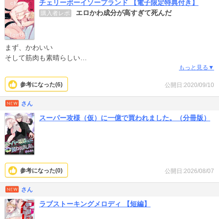
チェリーボーイソープランド 【電子限定特典付き】
エロかわ成分が高すぎて死んだ
購入者レポ
まず、かわいい
そして筋肉も素晴らしい
そしてえっっっ でした。
もっと見る▼
コメディ要素もありつつ、惹かれ合う2人がステキです。
参考になった(
6
)
公開日:2020/09/10
キュン死に必須に思います。
さん
スーパー攻様（仮）に一億で買われました。（分冊版）
参考になった(
0
)
公開日:2026/08/07
さん
ラブストーキングメロディ 【短編】