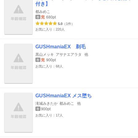
付き】
都みめこ
完
680pt
巻
5.0
（1件）
お気に入り：220人
GUSHmaniaEX 剃毛
黒山メッキ
アサナエアラタ
他
完
900pt
巻
お気に入り：68人
GUSHmaniaEX メス堕ち
滝城みきたか
都みめこ
他
900pt
巻
お気に入り：17人