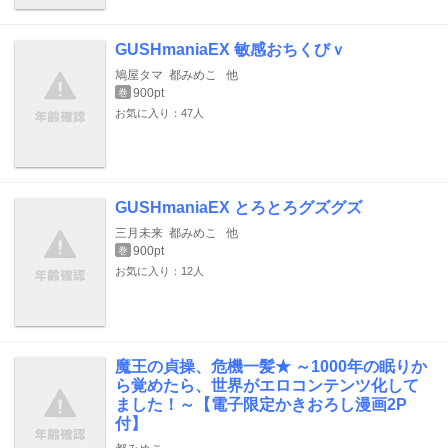
GUSHmaniaEX 敏感おちくびｖ
鳩屋タマ
都みめこ
他
900pt
巻
お気に入り：47人
GUSHmaniaEX とろとろグズグズ
三月未来
都みめこ
他
900pt
巻
お気に入り：12人
魔王の貞操、危機一髪★ ～1000年の眠りか
ら覚めたら、世界がエロコンテンツ化して
ました！～【電子限定かきおろし漫画2P
付】