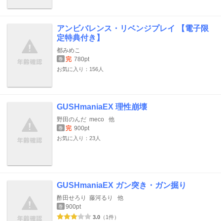
アンビバレンス・リベンジプレイ 【電子限
定特典付き】
都みめこ
完
780pt
巻
お気に入り：156人
GUSHmaniaEX 理性崩壊
野田のんだ
meco
他
完
900pt
巻
お気に入り：23人
GUSHmaniaEX ガン突き・ガン掘り
酢田せろり
藤河るり
他
900pt
巻
3.0
（1件）