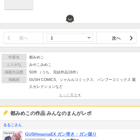
前へ
次へ
作家名
都みめこ
ふりがな
みやこみめこ
掲載作品数
50作 （うち、完結作品18作）
掲載紙
GUSH COMICS、シャルルコミックス、バンブーコミックス 麗
人セレクションなど
もっと見る▼
都みめこの作品 みんなのまんがレポ
るるこさん
GUSHmaniaEX ガン突き・ガン掘り