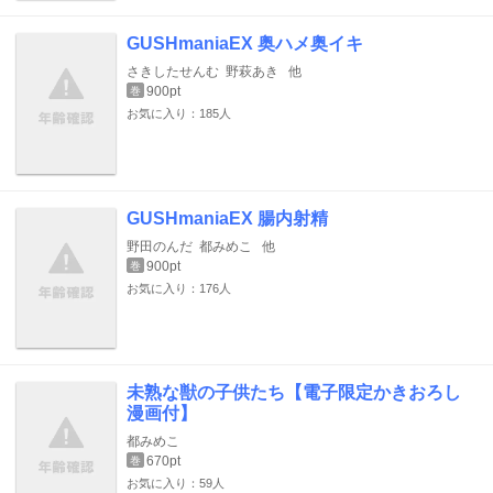
GUSHmaniaEX 奥ハメ奥イキ
さきしたせんむ
野萩あき
他
900pt
巻
お気に入り：185人
GUSHmaniaEX 腸内射精
野田のんだ
都みめこ
他
900pt
巻
お気に入り：176人
未熟な獣の子供たち【電子限定かきおろし
漫画付】
都みめこ
670pt
巻
お気に入り：59人