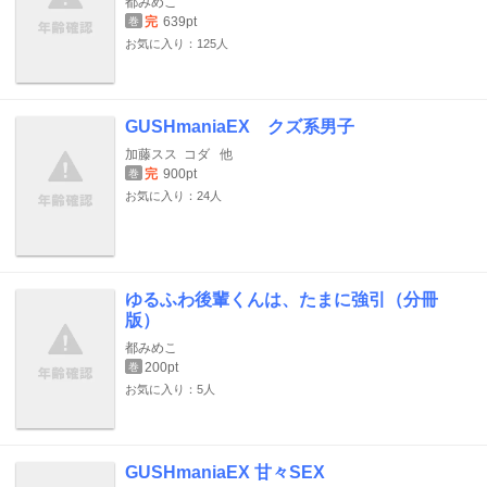
都みめこ
完
639pt
巻
お気に入り：125人
GUSHmaniaEX クズ系男子
加藤スス
コダ
他
完
900pt
巻
お気に入り：24人
ゆるふわ後輩くんは、たまに強引（分冊
版）
都みめこ
200pt
巻
お気に入り：5人
GUSHmaniaEX 甘々SEX