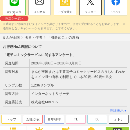
友だち追加
メルマガ
アプリ通知
フォロー
いいね
限定クーポン
※通知する情報およびタイミングが異なりますので、併せて受け取ることをお勧めします。 ※
通知をしないキャンペーンもあります。ご了承ください。
まんが王国
著者・作者
「都みめこ」の漫画
お得感No.1表記について
「電子コミックサービスに関するアンケート」
調査期間
2026年3月6日～2026年3月18日
調査対象
まんが王国または主要電子コミックサービスのうちいずれか
をメイン且つ有料で利用している20歳～69歳の男女
サンプル数
1,236サンプル
調査方法
インターネットリサーチ
調査委託先
株式会社MARCS
詳細表示▼
トップ
女性/少女
青年/少年
TL
BL
オトナ