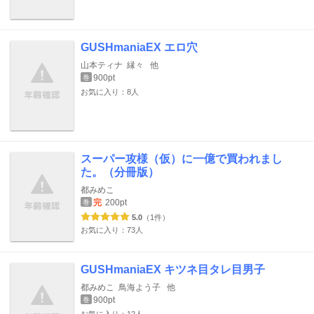
GUSHmaniaEX エロ穴
山本ティナ
縁々
他
900pt
巻
お気に入り：8人
スーパー攻様（仮）に一億で買われまし
た。（分冊版）
都みめこ
完
200pt
巻
5.0
（1件）
お気に入り：73人
GUSHmaniaEX キツネ目タレ目男子
都みめこ
鳥海よう子
他
900pt
巻