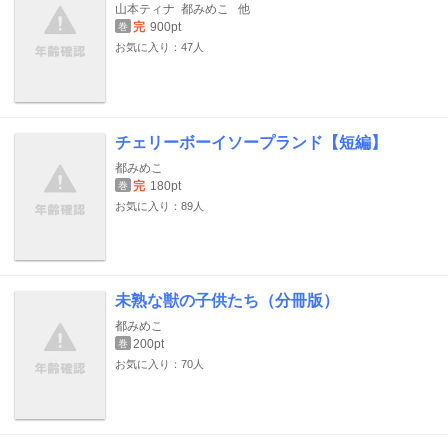
山本ティナ
都みめこ
他
完
900pt
巻
お気に入り：47人
チェリーボーイソープランド【短編】
都みめこ
完
180pt
巻
お気に入り：89人
未熟な獣の子供たち（分冊版）
都みめこ
200pt
巻
お気に入り：70人