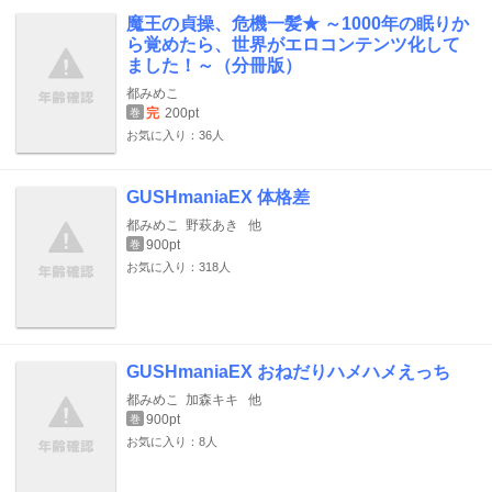
魔王の貞操、危機一髪★ ～1000年の眠りか
ら覚めたら、世界がエロコンテンツ化して
ました！～（分冊版）
都みめこ
完
200pt
巻
お気に入り：36人
GUSHmaniaEX 体格差
都みめこ
野萩あき
他
900pt
巻
お気に入り：318人
GUSHmaniaEX おねだりハメハメえっち
都みめこ
加森キキ
他
900pt
巻
お気に入り：8人