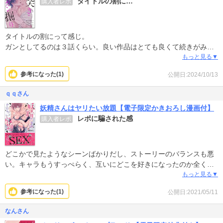
タイトルの割に…
購入者レポ
タイトルの割にって感じ。
ガンとしてるのは３話くらい。良い作品はとても良くて続きがみた
いなと思ったけど、全体的に見ると高すぎるかな。
もっと見る▼
参考になった(
1
)
公開日:2024/10/13
ｑｑさん
妖精さんはヤリたい放題【電子限定かきおろし漫画付】
レポに騙された感
購入者レポ
どこかで見たようなシーンばかりだし、ストーリーのバランスも悪
い。キャラもうすっぺらく、互いにどこを好きになったのか全くの
謎。ゆえにきゅんとできないし感情も全くついてこない。そもそも
もっと見る▼
妖精は気い使いで全然やりたい放題やってない。なんでこの題名付
参考になった(
1
)
公開日:2021/05/11
けた？？
なんさん