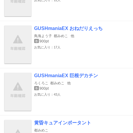
お気に入り：12人
GUSHmaniaEX おねだりえっち
鳥海よう子
都みめこ
他
900pt
巻
お気に入り：17人
GUSHmaniaEX 巨根デカチン
ろくろこ
都みめこ
他
900pt
巻
お気に入り：43人
黄昏キュアインポータント
都みめこ