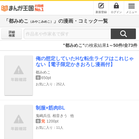
新規登録
ログイン
メニュー
「都みめこ
」の漫画・コミック一覧
（みやこみめこ）
詳細
検索
"都みめこ"
の検索結果
1～50件/全73件
俺の想定していたHな転生ライフはこれじゃ
ない【電子限定かきおろし漫画付】
都みめこ
650pt
巻
お気に入り：252人
制服×筋肉BL
鬼嶋兵伍
相音きう
他
完
1200pt
巻
お気に入り：11人