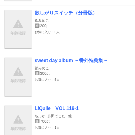
欲しがりスイッチ（分冊版）
都みめこ
200pt
巻
お気に入り：5人
sweet day album －番外特典集－
都みめこ
300pt
巻
お気に入り：5人
LiQulle VOL.119-1
ちふゆ
歩田でこた
他
700pt
巻
お気に入り：1人