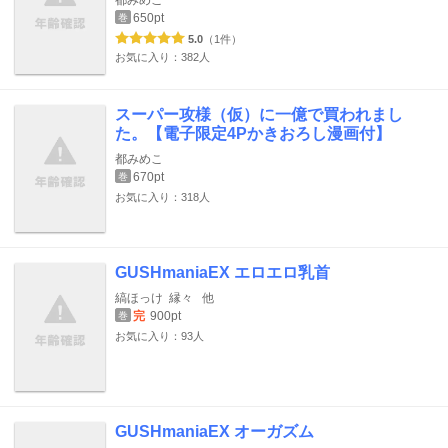
650pt
巻
5.0
（1件）
お気に入り：382人
スーパー攻様（仮）に一億で買われまし
た。【電子限定4Pかきおろし漫画付】
都みめこ
670pt
巻
お気に入り：318人
GUSHmaniaEX エロエロ乳首
縞ほっけ
縁々
他
完
900pt
巻
お気に入り：93人
GUSHmaniaEX オーガズム