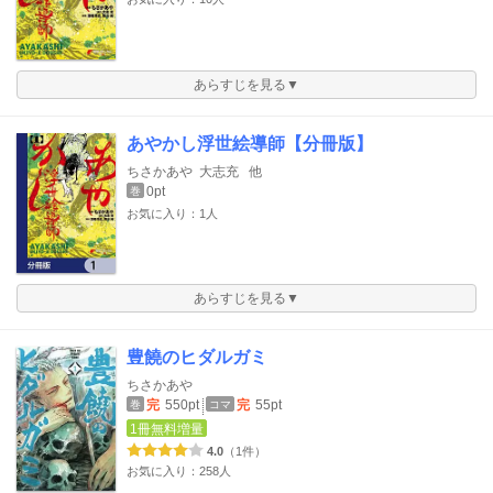
あらすじを見る▼
あやかし浮世絵導師【分冊版】
ちさかあや
大志充
他
0pt
巻
お気に入り：1人
あらすじを見る▼
豊饒のヒダルガミ
ちさかあや
完
550pt
完
55pt
巻
コマ
1冊無料増量
4.0
（1件）
お気に入り：258人