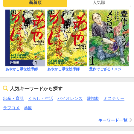
新着順
人気順
あやかし浮世絵導師【分冊版】
あやかし浮世絵導師
豊作でござる！メジロ殿
人気キーワードから探す
出産・育児
くらし・生活
バイオレンス
愛憎劇
ミステリー
ラブコメ
学園
キーワード一覧