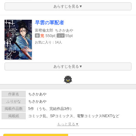
あらすじを見る▼
早雲の軍配者
富樫倫太郎
ちさかあや
完
550pt
55pt
巻
コマ
お気に入り：14人
あらすじを見る▼
作家名
ちさかあや
ふりがな
ちさかあや
掲載作品数
5作 （うち、完結作品3作）
掲載紙
コミック乱、SPコミックス、電撃コミックスNEXTなど
もっと見る▼