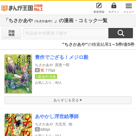
新規登録
ログイン
メニュー
「ちさかあや
」の漫画・コミック一覧
（ちさかあや）
詳細
検索
"ちさかあや"
の検索結果
1～5件/全5件
豊作でござる！メジロ殿
ちさかあや
原恵一郎
完
770pt
巻
1冊無料増量
お気に入り：40人
あらすじを見る▼
あやかし浮世絵導師
ちさかあや
大志充
他
680pt
巻
お気に入り：10人