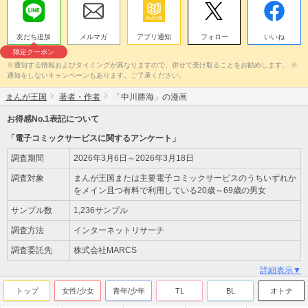
友だち追加
メルマガ
アプリ通知
フォロー
いいね
限定クーポン
※通知する情報およびタイミングが異なりますので、併せて受け取ることをお勧めします。 ※
通知をしないキャンペーンもあります。ご了承ください。
まんが王国
著者・作者
「中川勝海」の漫画
お得感No.1表記について
「電子コミックサービスに関するアンケート」
調査期間
2026年3月6日～2026年3月18日
調査対象
まんが王国または主要電子コミックサービスのうちいずれか
をメイン且つ有料で利用している20歳～69歳の男女
サンプル数
1,236サンプル
調査方法
インターネットリサーチ
調査委託先
株式会社MARCS
詳細表示▼
トップ
女性/少女
青年/少年
TL
BL
オトナ