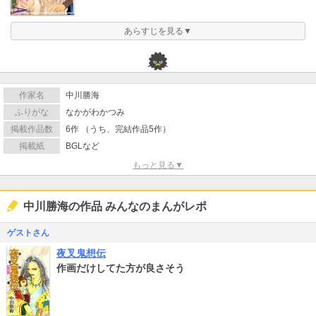
あらすじを見る▼
作家名
中川勝海
ふりがな
なかがわかつみ
掲載作品数
6作 （うち、完結作品5作）
掲載紙
BGLなど
もっと見る▼
中川勝海の作品 みんなのまんがレポ
ゲストさん
夜叉鬼想伝
作画だけしてた方が良さそう