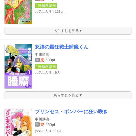
1冊無料増量
お気に入り：113人
あらすじを見る▼
怒濤の最狂戦士睡魔くん
中川勝海
完
600pt
巻
1冊無料増量
お気に入り：9人
あらすじを見る▼
プリンセス・ボンバーに狂い咲き
中川勝海
完
450pt
巻
お気に入り：14人