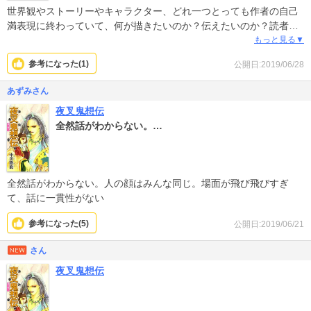
世界観やストーリーやキャラクター、どれ一つとっても作者の自己
満表現に終わっていて、何が描きたいのか？伝えたいのか？読者を
作品の世界に引き込む描かれ方や作品の奥行きが感じられません。
もっと見る▼
漫画表現はセンスの部分もあるでしょうが、技術的に習得出来る部
参考になった(
1
)
公開日:2019/06/28
分もあるものと思います。商業誌に載せるのであれば、この方は原
作者を別に付けて、絵だけ描いた方が良いのではないかと感じまし
あずみさん
た。
夜叉鬼想伝
全然話がわからない。…
全然話がわからない。人の顔はみんな同じ。場面が飛び飛びすぎ
て、話に一貫性がない
参考になった(
5
)
公開日:2019/06/21
さん
夜叉鬼想伝