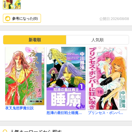
参考になった(
0
)
公開日:2026/08/08
新着順
人気順
夜叉鬼想夢魔伝説
怒濤の最狂戦士睡魔くん
プリンセス・ボンバーに狂い咲き