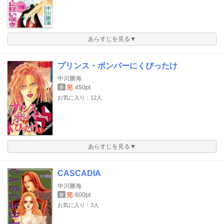
あらすじを見る▼
プリンス・ボンバーにくびったけ
中川勝海
完
450pt
巻
お気に入り：12人
あらすじを見る▼
CASCADIA
中川勝海
完
600pt
巻
お気に入り：3人