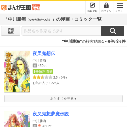
新規登録
ログイン
メニュー
「中川勝海
」の漫画・コミック一覧
（なかがわかつみ）
詳細
検索
"中川勝海"
の検索結果
1～6件/全6件
夜叉鬼想伝
中川勝海
450pt
巻
1冊無料増量
2.3
（3件）
お気に入り：225人
あらすじを見る▼
夜叉鬼想夢魔伝説
中川勝海
完
450pt
巻