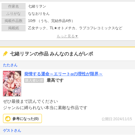
作家名
七緒リヲン
ふりがな
ななおりをん
掲載作品数
10作 （うち、完結作品4作）
掲載紙
乙女チック、TL★オトメチカ、ラブコフレコミックスなど
もっと見る▼
七緒リヲンの作品 みんなのまんがレポ
たたさん
発情する運命～エリートαの理性が限界～
最高です
購入者レポ
ぜひ最後まで読んでください
ジャンルに縛られない本当に素敵な作品です
参考になった(
0
)
公開日:2024/11/15
ゲストさん