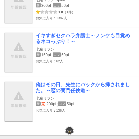
300pt
50pt
巻
コマ
1.0
（1件）
お気に入り：1387人
イキすぎセクハラ弁護士～ノンケも目覚め
るネコっぷり！～
七緒リヲン
150pt
50pt
巻
コマ
お気に入り：62人
俺はその日、先生にバックから挿されまし
た。～恋の菊門任侠道～
七緒リヲン
完
200pt
50pt
巻
コマ
お気に入り：136人