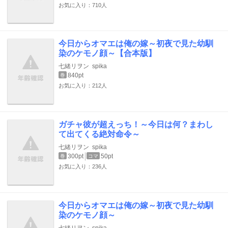
お気に入り：710人
今日からオマエは俺の嫁～初夜で見た幼馴
染のケモノ顔～【合本版】
七緒リヲン
spika
840pt
巻
お気に入り：212人
ガチャ彼が超えっち！～今日は何？まわし
て出てくる絶対命令～
七緒リヲン
spika
300pt
50pt
巻
コマ
お気に入り：236人
今日からオマエは俺の嫁～初夜で見た幼馴
染のケモノ顔～
七緒リヲン
spika