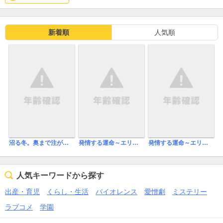
絵もきれいで、主人公二人の性格、人間性が好感が持てます。
最新刊が出るのが毎回楽しみです。
新着順
人気順
沼る冬。奥まで注がれメロイキ
発情する運命～エリートαの理性が限界～【単行本版】
発情する運命～エリートαの理性が限界～
人気キーワードから探す
出産・育児
くらし・生活
バイオレンス
愛憎劇
ミステリー
ラブコメ
学園