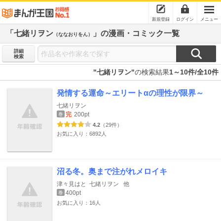
新規登録
ログイン
メニュー
「七緒リヲン
」の漫画・コミック一覧
（ななおりをん）
詳細
検索
"七緒リヲン"
の検索結果
1～10件/全10件
発情する運命～エリートαの理性が限界～
七緒リヲン
完
200pt
巻
4.2
（29件）
お気に入り：6892人
沼る冬。奥まで注がれメロイキ
津々見はと
七緒リヲン
他
400pt
巻
お気に入り：16人