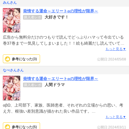
みんさん
発情する運命～エリートαの理性が限界～
大好きです！
購入者レポ
広告から無料分だけのつもりで読んでどっぷりハマって今出ている
巻37巻まで一気見してしまいました！！絵も綺麗だし読んでいてド
キドキするし大好きになりました！
もっと見る▼
参考になった(
3
)
公開日:2024/05/08
なべさんさん
発情する運命～エリートαの理性が限界～
人間ドラマ
購入者レポ
αβΩ、上司部下、家族、医師患者、それぞれの立場からの思い、考
え方、根強い差別意識が描かれた良い作品です。
TL作品としてではなく、性描写多めの人間ドラマとして楽しく読ま
もっと見る▼
せてもらってます。
参考になった(
5
)
公開日:2024/03/11