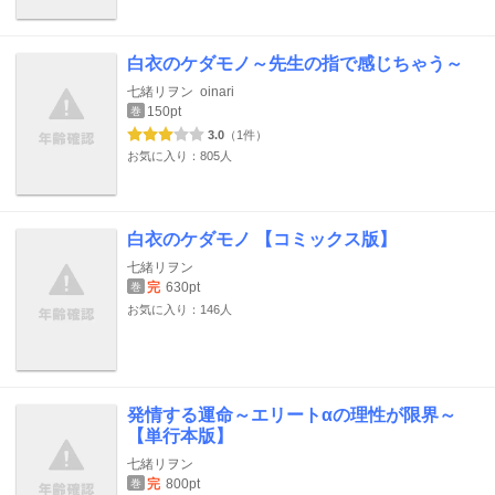
白衣のケダモノ～先生の指で感じちゃう～
七緒リヲン
oinari
150pt
巻
3.0
（1件）
お気に入り：805人
白衣のケダモノ 【コミックス版】
七緒リヲン
完
630pt
巻
お気に入り：146人
発情する運命～エリートαの理性が限界～
【単行本版】
七緒リヲン
完
800pt
巻