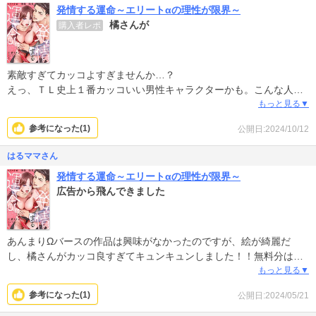
発情する運命～エリートαの理性が限界～
橘さんが
購入者レポ
素敵すぎてカッコよすぎませんか…？
えっ、ＴＬ史上１番カッコいい男性キャラクターかも。こんな人と
運命の番な主人公、幸せすぎて今までの苦労全部報われる。
もっと見る▼
参考になった(
1
)
公開日:2024/10/12
はるママさん
発情する運命～エリートαの理性が限界～
広告から飛んできました
あんまりΩバースの作品は興味がなかったのですが、絵が綺麗だ
し、橘さんがカッコ良すぎてキュンキュンしました！！無料分は一
気に読み進めてしまったので、これから続きを購入したいと思いま
もっと見る▼
す♡
参考になった(
1
)
公開日:2024/05/21