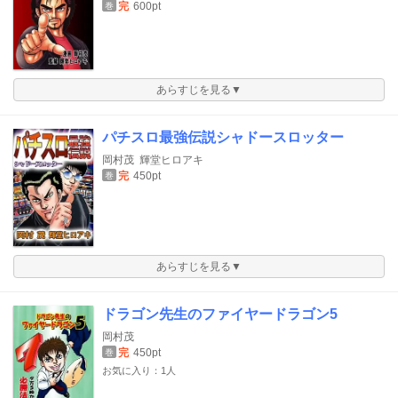
完
600pt
巻
あらすじを見る▼
パチスロ最強伝説シャドースロッター
岡村茂
輝堂ヒロアキ
完
450pt
巻
あらすじを見る▼
ドラゴン先生のファイヤードラゴン5
岡村茂
完
450pt
巻
お気に入り：1人