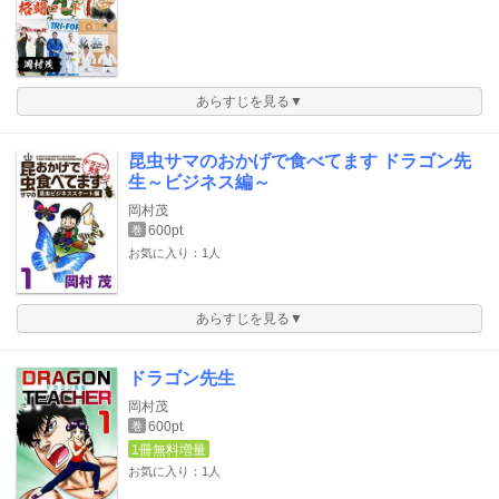
あらすじを見る▼
昆虫サマのおかげで食べてます ドラゴン先
生～ビジネス編～
岡村茂
600pt
巻
お気に入り：1人
あらすじを見る▼
ドラゴン先生
岡村茂
600pt
巻
1冊無料増量
お気に入り：1人