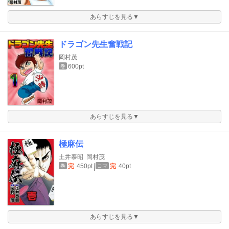
あらすじを見る▼
ドラゴン先生奮戦記
岡村茂
600pt
巻
あらすじを見る▼
極麻伝
土井泰昭
岡村茂
完
450pt
完
40pt
巻
コマ
あらすじを見る▼