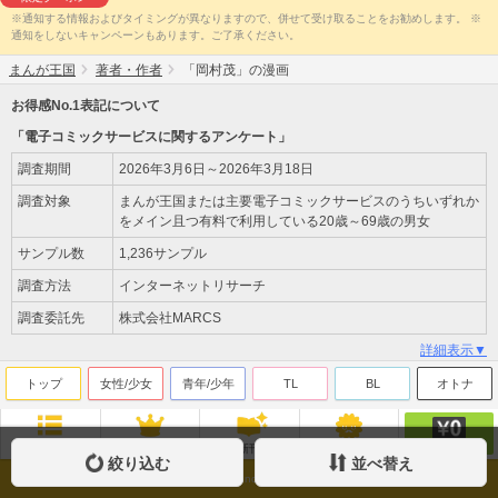
※通知する情報およびタイミングが異なりますので、併せて受け取ることをお勧めします。 ※
通知をしないキャンペーンもあります。ご了承ください。
まんが王国
著者・作者
「岡村茂」の漫画
お得感No.1表記について
「電子コミックサービスに関するアンケート」
調査期間
2026年3月6日～2026年3月18日
調査対象
まんが王国または主要電子コミックサービスのうちいずれか
をメイン且つ有料で利用している20歳～69歳の男女
サンプル数
1,236サンプル
調査方法
インターネットリサーチ
調査委託先
株式会社MARCS
詳細表示▼
トップ
女性/少女
青年/少年
TL
BL
オトナ
無料
ジャンル
ランキング
新刊
来店ﾎﾟｲﾝﾄ
絞り込む
並べ替え
Copyright(c)Beaglee Inc. All Rights Reserved.