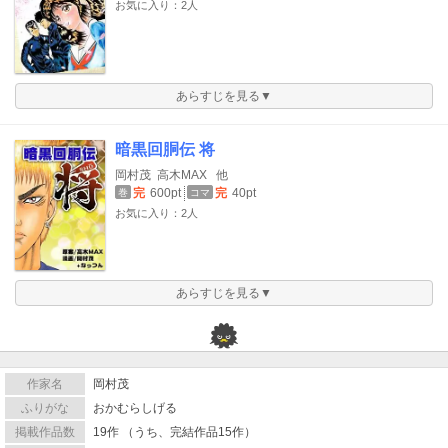
お気に入り：2人
あらすじを見る▼
暗黒回胴伝 将
岡村茂
高木MAX
他
完
600pt
完
40pt
巻
コマ
お気に入り：2人
あらすじを見る▼
作家名
岡村茂
ふりがな
おかむらしげる
掲載作品数
19作 （うち、完結作品15作）