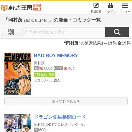
新規登録
ログイン
メニュー
「岡村茂
」の漫画・コミック一覧
（おかむらしげる）
詳細
検索
"岡村茂"
の検索結果
1～19件/全19件
BAD BOY MEMORY
岡村茂
完
600pt
完
40pt
巻
コマ
1冊無料増量
お気に入り：15人
あらすじを見る▼
ドラゴン先生格闘ロード
岡村茂
DDTプロレスリング
他
600pt
巻