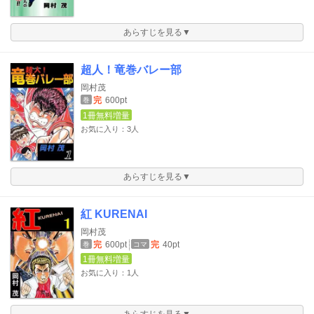
あらすじを見る▼
超人！竜巻バレー部
岡村茂
完
600pt
巻
1冊無料増量
お気に入り：3人
あらすじを見る▼
紅 KURENAI
岡村茂
完
600pt
完
40pt
巻
コマ
1冊無料増量
お気に入り：1人