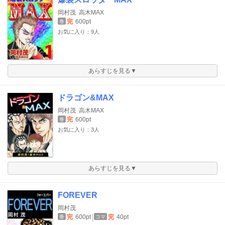
岡村茂
高木MAX
完
600pt
巻
お気に入り：9人
あらすじを見る▼
ドラゴン&MAX
岡村茂
高木MAX
完
600pt
巻
お気に入り：3人
あらすじを見る▼
FOREVER
岡村茂
完
600pt
完
40pt
巻
コマ