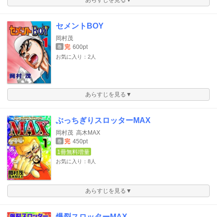
あらすじを見る▼
セメントBOY
岡村茂
完
600pt
巻
お気に入り：2人
あらすじを見る▼
ぶっちぎりスロッターMAX
岡村茂
高木MAX
完
450pt
巻
1冊無料増量
お気に入り：8人
あらすじを見る▼
爆裂スロッターMAX