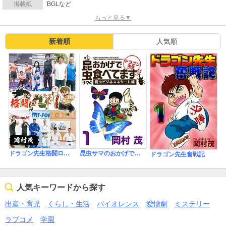
掲載紙
BGLなど
もっと見る▼
新着順
人気順
ドラゴン先生格闘ロード
昆虫サマのおかげで食べてます ドラゴン先生～ビジネス編～
ドラゴン先生奮戦記
人気キーワードから探す
出産・育児
くらし・生活
バイオレンス
愛憎劇
ミステリー
ラブコメ
学園