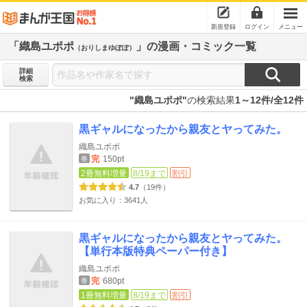
新規登録
ログイン
メニュー
「織島ユポポ
」の漫画・コミック一覧
（おりしまゆぽぽ）
詳細
検索
"織島ユポポ"
の検索結果
1～12件/全12件
黒ギャルになったから親友とヤってみた。
織島ユポポ
完
150pt
巻
2冊無料増量
8/19まで
割引
4.7
（19件）
お気に入り：3641人
黒ギャルになったから親友とヤってみた。
【単行本版特典ペーパー付き】
織島ユポポ
完
680pt
巻
1冊無料増量
8/19まで
割引