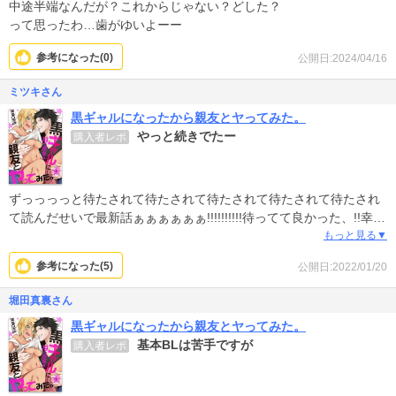
中途半端なんだが？これからじゃない？どした？
って思ったわ…歯がゆいよーー
参考になった(
0
)
公開日:2024/04/16
ミツキさん
黒ギャルになったから親友とヤってみた。
やっと続きでたー
購入者レポ
ずっっっっと待たされて待たされて待たされて待たされて待たされ
て読んだせいで最新話ぁぁぁぁぁぁ!!!!!!!!!!待ってて良かった、!!幸せ
になれーー
もっと見る▼
参考になった(
5
)
公開日:2022/01/20
堀田真裏さん
黒ギャルになったから親友とヤってみた。
基本BLは苦手ですが
購入者レポ