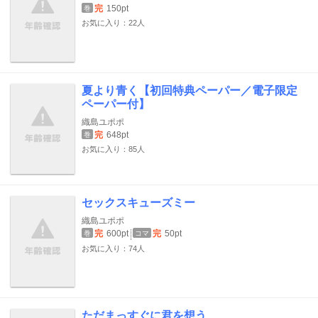
完
150pt
巻
お気に入り：22人
夏より青く【初回特典ペーパー／電子限定
ペーパー付】
織島ユポポ
完
648pt
巻
お気に入り：85人
セックスキューズミー
織島ユポポ
完
600pt
完
50pt
巻
コマ
お気に入り：74人
ただまっすぐに君を想う