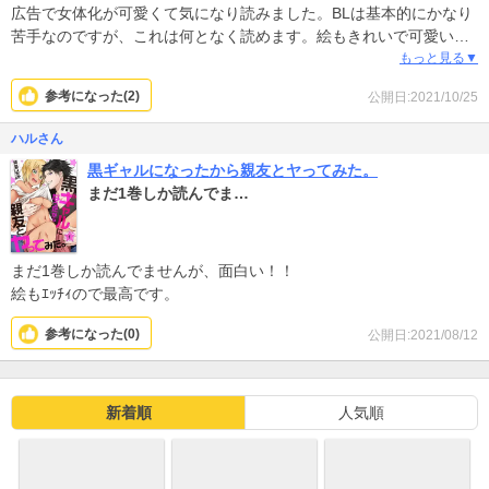
広告で女体化が可愛くて気になり読みました。BLは基本的にかなり
苦手なのですが、これは何となく読めます。絵もきれいで可愛いで
す。
もっと見る▼
参考になった(
2
)
公開日:2021/10/25
ハルさん
黒ギャルになったから親友とヤってみた。
まだ1巻しか読んでま…
まだ1巻しか読んでませんが、面白い！！
絵もｴｯﾁｨので最高です。
参考になった(
0
)
公開日:2021/08/12
新着順
人気順