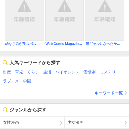
幼なじみがラスボスのRPG第二部はBLゲームに代わりそうです
Web Comic Magazine BiBit! 2013年6月号
黒ギャルになったから親友とヤってみた。【単行本版特典ペーパー付き】
人気キーワードから探す
出産・育児
くらし・生活
バイオレンス
愛憎劇
ミステリー
ラブコメ
学園
キーワード一覧
ジャンルから探す
女性漫画
少女漫画