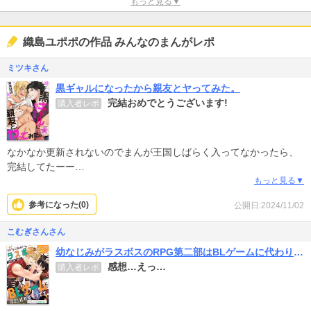
もっと見る▼
織島ユポポの作品 みんなのまんがレポ
ミツキさん
黒ギャルになったから親友とヤってみた。
完結おめでとうございます!
購入者レポ
なかなか更新されないのでまんが王国しばらく入ってなかったら、
完結してたーー
NLとBL２度楽しめるところも良いし絵が可愛くて綺麗。また最初か
もっと見る▼
ら読み直したい
参考になった(
0
)
公開日:2024/11/02
こむぎさんさん
幼なじみがラスボスのRPG第二部はBLゲームに代わりそうです
感想…えっ…
購入者レポ