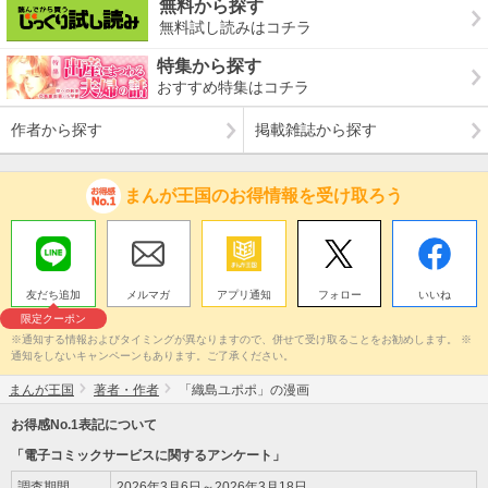
無料から探す
無料試し読みはコチラ
特集から探す
おすすめ特集はコチラ
作者から探す
掲載雑誌から探す
まんが王国のお得情報を受け取ろう
友だち追加
メルマガ
アプリ通知
フォロー
いいね
限定クーポン
※通知する情報およびタイミングが異なりますので、併せて受け取ることをお勧めします。 ※
通知をしないキャンペーンもあります。ご了承ください。
まんが王国
著者・作者
「織島ユポポ」の漫画
お得感No.1表記について
「電子コミックサービスに関するアンケート」
調査期間
2026年3月6日～2026年3月18日