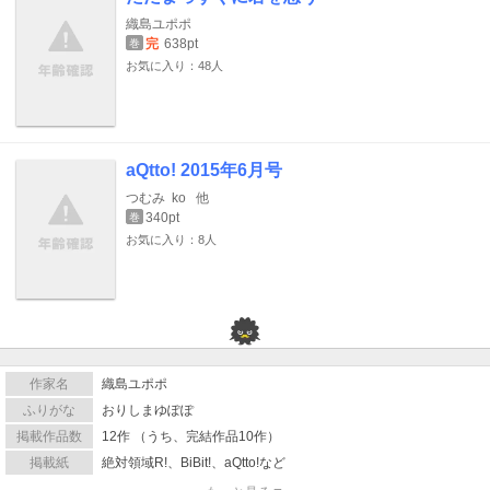
織島ユポポ
完
638pt
巻
お気に入り：48人
aQtto! 2015年6月号
つむみ
ko
他
340pt
巻
お気に入り：8人
作家名
織島ユポポ
ふりがな
おりしまゆぽぽ
掲載作品数
12作 （うち、完結作品10作）
掲載紙
絶対領域R!、BiBit!、aQtto!など