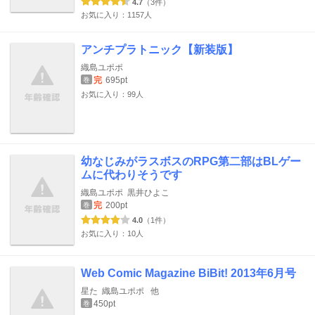
4.7
（3件）
お気に入り：1157人
アンチプラトニック【新装版】
織島ユポポ
完
695pt
巻
お気に入り：99人
幼なじみがラスボスのRPG第二部はBLゲー
ムに代わりそうです
織島ユポポ
黒井ひよこ
完
200pt
巻
4.0
（1件）
お気に入り：10人
Web Comic Magazine BiBit! 2013年6月号
星た
織島ユポポ
他
450pt
巻