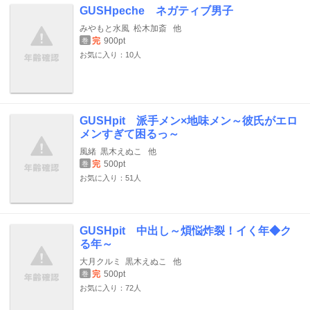
GUSHpeche ネガティブ男子
みやもと水風
松木加斎
他
完
900pt
巻
お気に入り：10人
GUSHpit 派手メン×地味メン～彼氏がエロ
メンすぎて困るっ～
風緒
黒木えぬこ
他
完
500pt
巻
お気に入り：51人
GUSHpit 中出し～煩悩炸裂！イく年◆ク
る年～
大月クルミ
黒木えぬこ
他
完
500pt
巻
お気に入り：72人