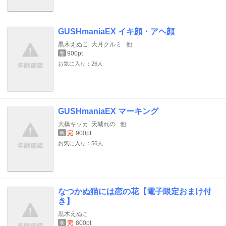
GUSHmaniaEX イキ顔・アヘ顔
黒木えぬこ
大月クルミ
他
900pt
巻
お気に入り：26人
GUSHmaniaEX マーキング
大橋キッカ
天城れの
他
完
900pt
巻
お気に入り：56人
なつかぬ猫には恋の花【電子限定おまけ付
き】
黒木えぬこ
完
800pt
巻