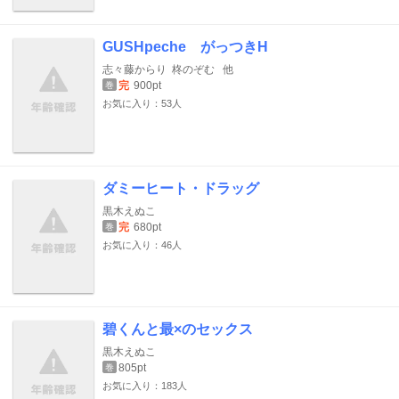
GUSHpeche がっつきH
志々藤からり
柊のぞむ
他
完
900pt
巻
お気に入り：53人
ダミーヒート・ドラッグ
黒木えぬこ
完
680pt
巻
お気に入り：46人
碧くんと最×のセックス
黒木えぬこ
805pt
巻
お気に入り：183人