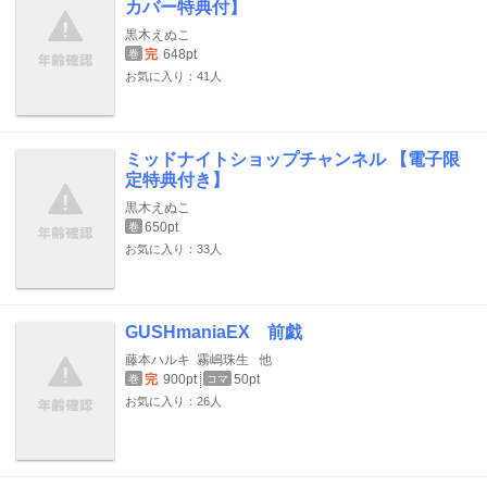
カバー特典付】
黒木えぬこ
完
648pt
巻
お気に入り：41人
ミッドナイトショップチャンネル 【電子限
定特典付き】
黒木えぬこ
650pt
巻
お気に入り：33人
GUSHmaniaEX 前戯
藤本ハルキ
霧嶋珠生
他
完
900pt
50pt
巻
コマ
お気に入り：26人