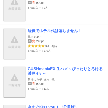
完
900pt
巻
お気に入り：9人
経費でホテル代は落ちません！
黒木えぬこ
完
240pt
巻
5.0
（4件）
お気に入り：270人
GUSHmaniaEX 生ハメ～ぴったりとろける
濃厚Hｖ～
鳥海よう子
縁々
他
完
900pt
巻
お気に入り：11人
今すぐKiss you！（分冊版）