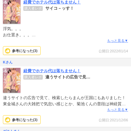
経費でホテル代は落ちません！
(´･д･`)(´･д･`)
サイコ－ッす！
購入者レポ
何故この作品だけそうなったのでしょうか…( ºΔº )〣
浮気。。。
お仕置き。。。
なんもかんもが最高！！
もっと見る▼
参考になった(
3
)
公開日:2022/01/14
最終回もホント最高！！！
面白すぎる
Kさん
カッコ良すぎる
経費でホテル代は落ちません！
前の会社はクソ過ぎるけど
違うサイトの広告で見…
購入者レポ
2人の出会いの場だから良しとする？
違うサイトの広告で見て、検索したらまんが王国にもありました！
東金城さんの大雑把で気怠い感じとか、菊池くんの普段は神経質そ
うなのにえろくて東金城さんのこと大好きな感じが好きです。この
もっと見る▼
先も菊池くんがノンケの東金城さんのために身を引かなきゃ的な葛
参考になった(
3
)
公開日:2021/12/06
藤して悩みまくったりするんだろうなって思うと続きが楽しみで
す。