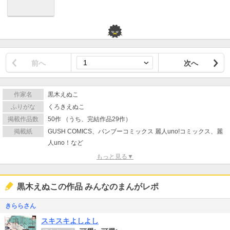
前へ
次へ
作家名
黒木えぬこ
ふりがな
くろきえぬこ
掲載作品数
50作 （うち、完結作品29作）
掲載紙
GUSH COMICS、バンブーコミックス 麗人uno!コミックス、麗
人uno！など
もっと見る▼
黒木えぬこの作品 みんなのまんがレポ
きららさん
スキスキよしよし