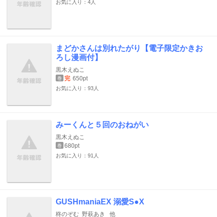
お気に入り：4人
まどかさんは別れたがり【電子限定かきお
ろし漫画付】
黒木えぬこ
完
650pt
巻
お気に入り：93人
みーくんと５回のおねがい
黒木えぬこ
680pt
巻
お気に入り：91人
GUSHmaniaEX 溺愛S●X
柊のぞむ
野萩あき
他