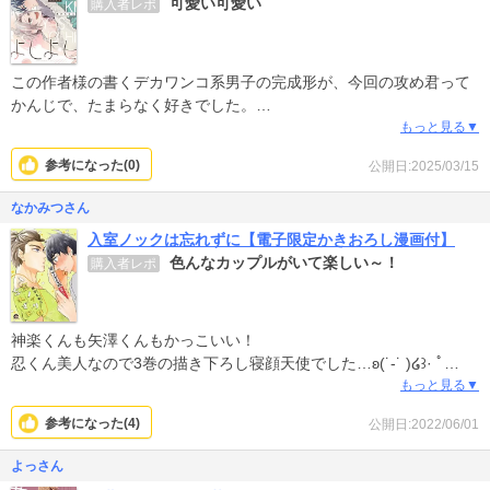
可愛い可愛い
購入者レポ
この作者様の書くデカワンコ系男子の完成形が、今回の攻め君って
かんじで、たまらなく好きでした。
ストーリーはとにかく可愛く楽しくのラブコメ、登場人物の皆が個
もっと見る▼
性的で面白くて良い奴ら。
参考になった(
0
)
公開日:2025/03/15
で、前作品のミーくんと5回のお願いの、世界線と繋がってるとは
（笑）
なかみつさん
ラブコメ好きにオススメです。
入室ノックは忘れずに【電子限定かきおろし漫画付】
色んなカップルがいて楽しい～！
購入者レポ
神楽くんも矢澤くんもかっこいい！
忍くん美人なので3巻の描き下ろし寝顔天使でした…ʚ(˙-˙ )໒꒱· ﾟ
ちび絵も可愛い(◍•ᴗ•◍)
もっと見る▼
部屋割が可哀想でしたけど、このトラブルでそれぞれのカップリン
参考になった(
4
)
公開日:2022/06/01
グはこれで合ってたんだなと更に素敵に感じました✩°｡⋆⸜(*˙꒳˙* )⸝
よっさん
6巻の電子特装版を続きにしてほしかった～そちらを買うと別本棚…