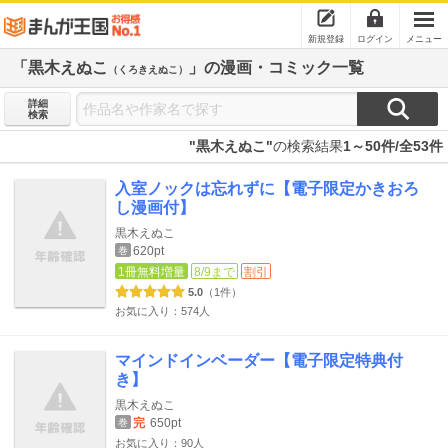
新規登録
ログイン
メニュー
「黒木えぬこ
」の漫画・コミック一覧
（くろきえぬこ）
詳細
検索
"黒木えぬこ"
の検索結果
1～50件/全53件
入室ノックは忘れずに【電子限定かきおろ
し漫画付】
黒木えぬこ
620pt
巻
1冊無料増量
8/9まで
割引
5.0
（1件）
お気に入り：574人
マインドインベーダー【電子限定特典付
き】
黒木えぬこ
完
650pt
巻
お気に入り：90人