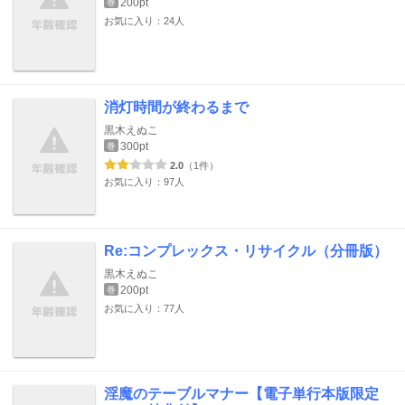
200pt
巻
お気に入り：24人
消灯時間が終わるまで
黒木えぬこ
300pt
巻
2.0
（1件）
お気に入り：97人
Re:コンプレックス・リサイクル（分冊版）
黒木えぬこ
200pt
巻
お気に入り：77人
淫魔のテーブルマナー【電子単行本版限定