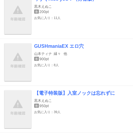
黒木えぬこ
200pt
巻
お気に入り：11人
GUSHmaniaEX エロ穴
山本ティナ
縁々
他
900pt
巻
お気に入り：8人
【電子特装版】入室ノックは忘れずに
黒木えぬこ
950pt
巻
お気に入り：39人