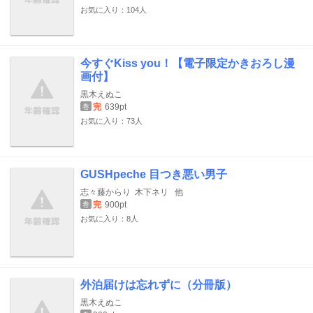
お気に入り：104人
今すぐKiss you！【電子限定かきおろし漫
画付】
黒木えぬこ
完
639pt
巻
お気に入り：73人
GUSHpeche 目つき悪い男子
志々藤からり
木下ネリ
他
完
900pt
巻
お気に入り：8人
外泊届けは忘れずに（分冊版）
黒木えぬこ