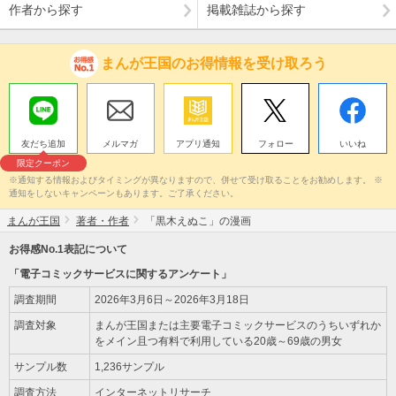
作者から探す
掲載雑誌から探す
まんが王国のお得情報を受け取ろう
友だち追加
メルマガ
アプリ通知
フォロー
いいね
限定クーポン
※通知する情報およびタイミングが異なりますので、併せて受け取ることをお勧めします。 ※
通知をしないキャンペーンもあります。ご了承ください。
まんが王国
著者・作者
「黒木えぬこ」の漫画
お得感No.1表記について
「電子コミックサービスに関するアンケート」
調査期間
2026年3月6日～2026年3月18日
調査対象
まんが王国または主要電子コミックサービスのうちいずれか
をメイン且つ有料で利用している20歳～69歳の男女
サンプル数
1,236サンプル
調査方法
インターネットリサーチ