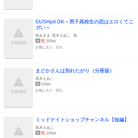
GUSHpit DK～男子高校生の恋はエロくてニ
ガい～
暁あまま
黒木えぬこ
他
完
500pt
巻
お気に入り：13人
まどかさんは別れたがり（分冊版）
黒木えぬこ
150pt
巻
お気に入り：25人
ミッドナイトショップチャンネル【短編】
黒木えぬこ
完
180pt
巻