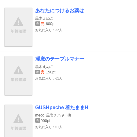
あなたにつけるお薬は
黒木えぬこ
完
600pt
巻
お気に入り：32人
淫魔のテーブルマナー
黒木えぬこ
完
150pt
巻
お気に入り：61人
GUSHpeche 着たままH
meco
黒岩チハヤ
他
900pt
巻
お気に入り：61人