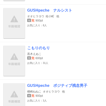
GUSHpeche ナルシスト
オオヒラヨウ
桂小町
他
完
900pt
巻
お気に入り：8人
こもりのもり
黒木えぬこ
完
600pt
巻
お気に入り：31人
GUSHpeche ポジティブ残念男子
楢崎ねねこ
オオヒラヨウ
他
完
900pt
巻
お気に入り：3人