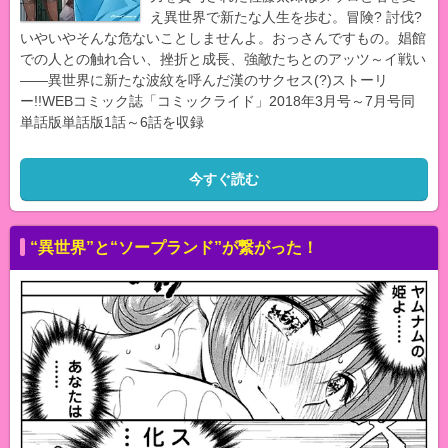
え異世界で新たな人生を歩む。冒険? 討伐?
いやいやそんな危ないことしませんよ。おっさんですもの。娼館
での人との触れ合い、挫折と成長、強敵たちとのアッツ～イ戦い
――異世界に新たな波紋を呼んだ漢のサクセス(?)ストーリ
ー!!WEBコミック誌「コミックライド」2018年3月号～7月号同
単話版単話版1話～6話を収録
今すぐ読む
“異世界”と“ソープランド”が繋がった！