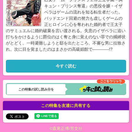
キュン・プリンス奪還』の悪役令嬢・イザ
ベラはゲームの流れを知る転生者だった。
バッドエンド回避の努力も虚しくゲームの
正ヒロインに心を奪われた婚約者で王太子
のサミュエルに婚約破棄を言い渡される。失意のイザベラに追い
打ちをかけるように爵位のはく奪と身に覚えのない罪での捕縛状
がとどく。一時避難しようと邸を出たところ、不審な男に拉致さ
れ、次に目を覚ましたのはまさかの高級娼館で――――!?
今すぐ読む
この特集の試し読み分を
この特集を友達に共有する
©森尾正博/芳文社