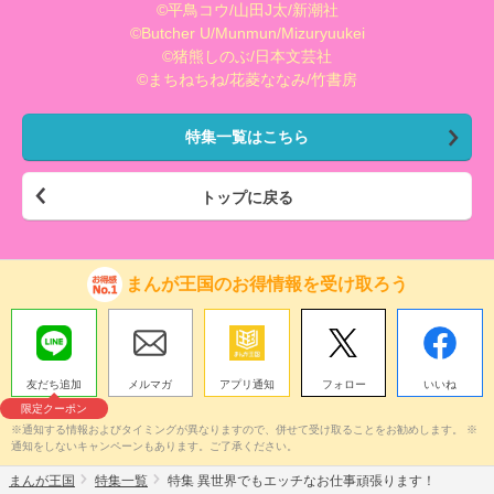
©平鳥コウ/山田J太/新潮社
©Butcher U/Munmun/Mizuryuukei
©猪熊しのぶ/日本文芸社
©まちねちね/花菱ななみ/竹書房
特集一覧はこちら
トップに戻る
まんが王国のお得情報を受け取ろう
友だち追加
メルマガ
アプリ通知
フォロー
いいね
限定クーポン
※通知する情報およびタイミングが異なりますので、併せて受け取ることをお勧めします。 ※
通知をしないキャンペーンもあります。ご了承ください。
まんが王国
特集一覧
特集 異世界でもエッチなお仕事頑張ります！