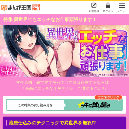
新規登録
ログイン
メニュー
特集 異世界でもエッチなお仕事頑張ります！
古今東西、異世界であっても性欲は存在するならば―
「最高にエッチなオモテナシ ご堪能下さい!!」
この特集の試し読み分を
池袋仕込みのテクニックで異世界を無双!?