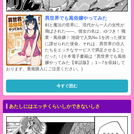
異世界でも風俗嬢やってみた
剣と魔法の世界に、現代から一人の女性が
飛ばされた――。彼女の名は、ゆづき！ 職
業・風俗嬢！ 池袋で人気No.1を誇った彼女
に課せられた使命、それは、異世界の住人
たちをエッチなサービスで満足させること
だった！(※本電子書籍は『異世界でも風俗
嬢やってみた【単話版】』1～7を収録して
おります。重複購入にご注意ください。)
今すぐ読む
あたしにはエッチくらいしかできないしさ