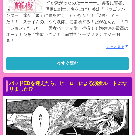
ド]が繋がったのだーーーー。勇者に賢者、
僧侶に剣士。名を上げた英雄「ドラゴンハ
ンター」達が「姫」に膝を付く！だがなんと！「泡姫」だっ
た！！「スライムのような液体」に驚嘆する！だがなんと！「ロ
ーション」だった！！勇者パーティ御一行様！！泡姫達の最高の
オモテナシをご堪能下さい！！異世界ソープファンタジー開
幕！
…
もっと見る
今すぐ読む
バッドEDを迎えたら、ヒーローによる溺愛ルートにな
りました!?