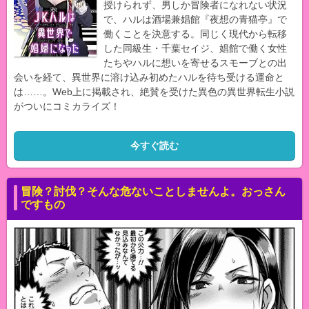
授けられず、男しか冒険者になれない状況
で、ハルは酒場兼娼館『夜想の青猫亭』で
働くことを決意する。同じく現代から転移
した同級生・千葉セイジ、娼館で働く女性
たちやハルに想いを寄せるスモーブとの出
会いを経て、異世界に溶け込み初めたハルを待ち受ける運命と
は……。Web上に掲載され、絶賛を受けた異色の異世界転生小説
がついにコミカライズ！
今すぐ読む
冒険？討伐？そんな危ないことしませんよ。おっさん
ですもの