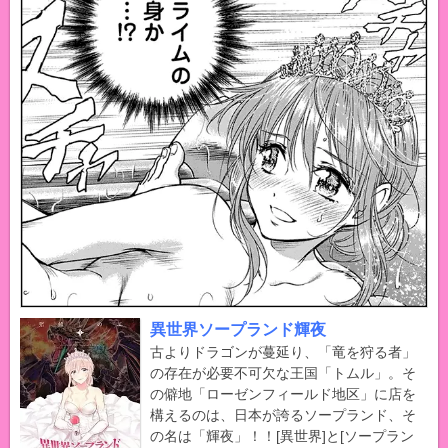
異世界ソープランド輝夜
古よりドラゴンが蔓延り、「竜を狩る者」
の存在が必要不可欠な王国「トムル」。そ
の僻地「ローゼンフィールド地区」に店を
構えるのは、日本が誇るソープランド、そ
の名は「輝夜」！！[異世界]と[ソープラン