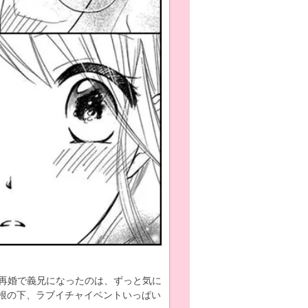
親の再婚で義兄になったのは、ずっと気に
屋根の下、ラブイチャイベントいっぱい