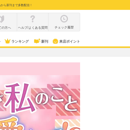
品から新刊まで多数配信！
チェック履歴
ての方へ
ヘルプ/よくある質問
ル
ランキング
新刊
来店ポイント