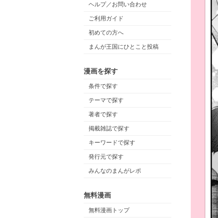
ヘルプ／お問い合わせ
ご利用ガイド
初めての方へ
まんが王国にひとこと投稿
漫画を探す
条件で探す
テーマで探す
著者で探す
掲載雑誌で探す
キーワードで探す
発行元で探す
みんなのまんがレポ
無料漫画
無料漫画トップ