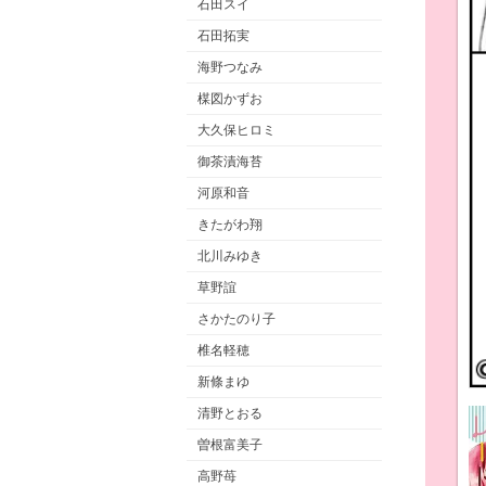
石田スイ
石田拓実
海野つなみ
楳図かずお
大久保ヒロミ
御茶漬海苔
河原和音
きたがわ翔
北川みゆき
草野誼
さかたのり子
椎名軽穂
新條まゆ
清野とおる
曽根富美子
高野苺