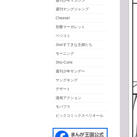
週刊少年マガジン
週刊ヤングジャンプ
Cheese!
別冊マーガレット
ベツコミ
Jourすてきな主婦たち
モーニング
Sho-Comi
週刊少年サンデー
ヤングキング
デザート
漫画アクション
モバフラ
ビックコミックスペリオール