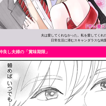
夫は愛してくれなかった。私を愛してくれ
日常生活に潜むスキャンダラスな純
仲良し夫婦の「賞味期限」