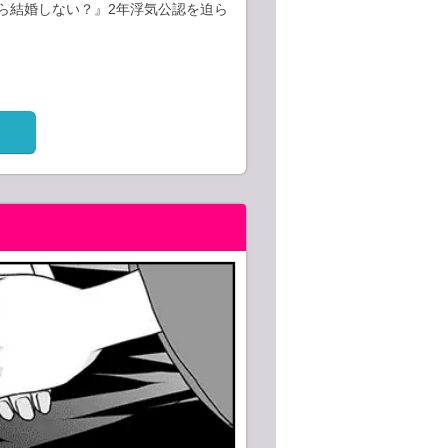
ら結婚しない？』2年浮気公認を迫ら