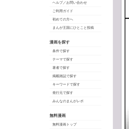
ヘルプ／お問い合わせ
ご利用ガイド
初めての方へ
まんが王国にひとこと投稿
漫画を探す
条件で探す
テーマで探す
著者で探す
掲載雑誌で探す
キーワードで探す
発行元で探す
みんなのまんがレポ
無料漫画
無料漫画トップ