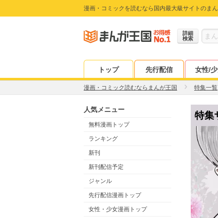
漫画・コミックを読むなら国内最大級サイトのまん
詳細
検索
トップ
先行配信
女性/
漫画・コミック読むならまんが王国
特集一覧
人気メニュー
特集
無料漫画トップ
ランキング
新刊
新刊配信予定
ジャンル
先行配信漫画トップ
女性・少女漫画トップ