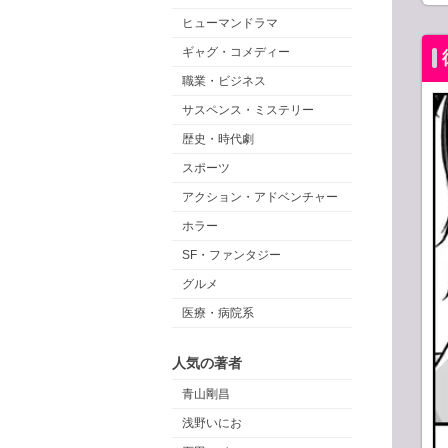
ヒューマンドラマ
ギャグ・コメディー
職業・ビジネス
サスペンス・ミステリー
歴史・時代劇
スポーツ
アクション・アドベンチャー
ホラー
SF・ファンタジー
グルメ
医療・病院系
人気の著者
青山剛昌
浅野いにお