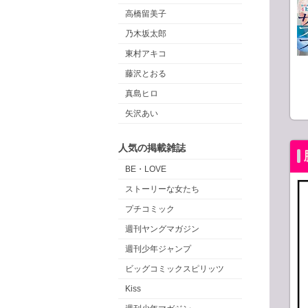
高橋留美子
乃木坂太郎
東村アキコ
藤沢とおる
真島ヒロ
矢沢あい
人気の掲載雑誌
BE・LOVE
ストーリーな女たち
プチコミック
週刊ヤングマガジン
週刊少年ジャンプ
ビッグコミックスピリッツ
Kiss