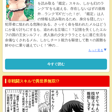
を読み取る『鑑定』スキル。しかも幻のラ
ンク“S”をも超える、存在しないはずの規格
外…ランク“EX”だった！が、『鑑定』は人
の情報も読み取れるため、身分を隠したい
犯罪者に狙われる危険がある。さっそく命を狙われたメルはどう
にか返り討ちにするも、追われる立場に！？記憶を失くしたエル
フの国の王女シルフィ、虎人族の少女クララとともに逃亡生活を
余儀なくされるメル。しかしチート能力を駆使して数々の困難を
鮮やかに乗り越えていく！“神の
…
もっと見る
今すぐ読む
非戦闘スキルで異世界無双!?