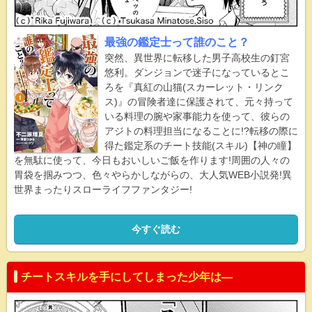
最強の鑑定士って誰のこと？
突然、異世界に転移した男子高校生の釘宮
悠利。ダンジョンで迷子になっているとこ
ろを『真紅の山猫(スカーレット・リンク
ス)』の冒険者達に保護されて、元々持って
いる料理の腕や家事能力を使って、彼らの
アジトの料理担当になることに!?転移の際に
得た鑑定系のチート技能(スキル)【神の瞳】
を無駄に使って、今日もおいしいご飯を作ります!周囲の人々の
胃袋を掴みつつ、色々やらかしながらの、大人気WEB小説発!異
世界まったりスローライフファンタジー!
今すぐ読む
チートスキルを手にしてしまった少年は―