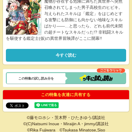
魔物が存在する危険に満ちた異世界へ突然
召喚されてしまった男子高校生のヒビキ。
与えられたスキルは「鑑定」をはじめとす
る攻撃にも防御にも向かない地味なスキル
ばかり――…と思ったら、どれも前代未聞
の超チートなスキルだった!? 非戦闘スキル
を駆使する鑑定士(仮)の異世界冒険譚がここに開幕!!
今すぐ読む
この特集の試し読み分を
この特集を友達に共有する
©藤モロホシ・茨木野・ひたきゆう/講談社
©(C)Natsumi Inoue・Miraijin A・jimmy/講談社
©Rika Fujiwara ©Tsukasa Minatose,Siso