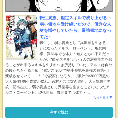
転生貴族、鑑定スキルで成り上がる ～
弱小領地を受け継いだので、優秀な人
材を増やしていたら、最強領地になっ
てた～
転生し、弱小貴族として異世界を生きるこ
とになったアルス・ローベント。現代同
様、異世界でも体力・知力ともに平凡だっ
たが、“鑑定スキル”という人の潜在能力を知
ることが出来るスキルを生まれつき所持していた。アルスは自分
の民たちを守るため、“鑑定スキル”で弱小領地を最強の領地へと
変貌させていく───! 「小説家になろう」で累計PV3000万超の
大人気作! 弱小貴族が隠れた逸材と共に突き進む、大人気異世界
統一記!転生し、弱小貴族として異世界を生きることになったア
ルス・ローベント。現代同様、異世界でも体力・
…
もっと見る
今すぐ読む