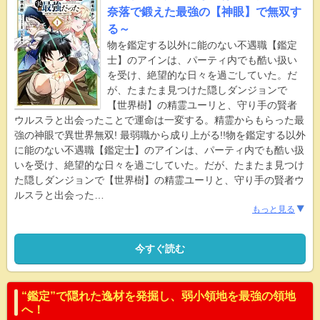
奈落で鍛えた最強の【神眼】で無双す
る～
物を鑑定する以外に能のない不遇職【鑑定
士】のアインは、パーティ内でも酷い扱い
を受け、絶望的な日々を過ごしていた。だ
が、たまたま見つけた隠しダンジョンで
【世界樹】の精霊ユーリと、守り手の賢者
ウルスラと出会ったことで運命は一変する。精霊からもらった最
強の神眼で異世界無双! 最弱職から成り上がる!!物を鑑定する以外
に能のない不遇職【鑑定士】のアインは、パーティ内でも酷い扱
いを受け、絶望的な日々を過ごしていた。だが、たまたま見つけ
た隠しダンジョンで【世界樹】の精霊ユーリと、守り手の賢者ウ
ルスラと出会った
…
もっと見る
今すぐ読む
“鑑定”で隠れた逸材を発掘し、弱小領地を最強の領地
へ！