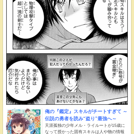
俺の『鑑定』スキルがチートすぎて ～
伝説の勇者を読み“盗り”最強へ～
天涯孤独の少年メル・ライルートが15歳に
なって授かった固有スキルは人や物の情報