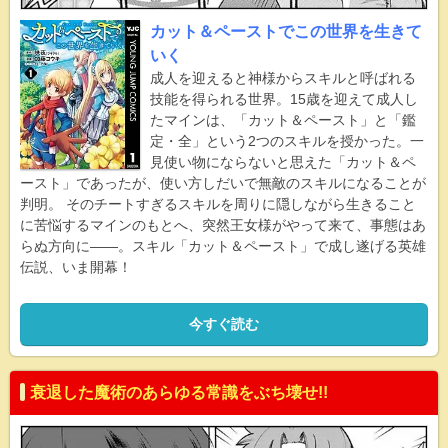
カット＆ペーストでこの世界を生きて
いく
成人を迎えると神様からスキルと呼ばれる
技能を得られる世界。15歳を迎えて成人し
たマインは、「カット＆ペースト」と「鑑
定・全」という2つのスキルを授かった。一
見使い物にならないと思えた「カット＆ペ
ースト」であったが、使い方しだいで無敵のスキルになることが
判明。 そのチートすぎるスキルを周りに隠しながら生きること
に苦悩するマインのもとへ、突然王女様がやって来て、事態はあ
らぬ方向に――。スキル「カット＆ペースト」で成し遂げる英雄
伝説、いま開幕！
今すぐ読む
衰退した魔術のあらゆる常識をぶち壊せ!!