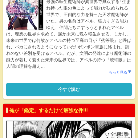
最強の転生魔術師が異世界で無双する! 生ま
れ持った眼の色によって能力が決められる
世界で、圧倒的な力を持った天才魔術師が
いた。男の名前はアベル。強力すぎる能力
ゆえ、仲間たちにすらうとまれたアベル
は、理想の世界を求めて、遥か未来に魂を転生させる。しかし、
未来の世界では何故かアベルの持つ至高の目が『劣等眼』と呼ば
れ、バカにされるようになっていた! ボンボン貴族に絡まれ、謂
れのない差別を受けるアベル。だが、文明の発達により魔術師の
能力が著しく衰えた未来の世界では、アベルの持つ『琥珀眼』は
人間の理解を超え
…
もっと見る
今すぐ読む
俺が「鑑定」するだけで最強な件!!!