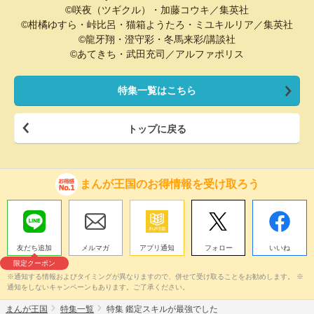
©咲夜（ツギクル）・加藤コウキ／集英社
©柑橘ゆすら・峠比呂・猫箱ようたろ・ミユキルリア／集英社
©龍牙翔・澄守彩・冬馬来彩/講談社
©あてきち・武田充司／アルファポリス
特集一覧はこちら
トップに戻る
まんが王国のお得情報を受け取ろう
友だち追加
メルマガ
アプリ通知
フォロー
いいね
限定クーポン
※通知する情報およびタイミングが異なりますので、併せて受け取ることをお勧めします。 ※
通知をしないキャンペーンもあります。ご了承ください。
まんが王国
特集一覧
特集 鑑定スキルが最強でした