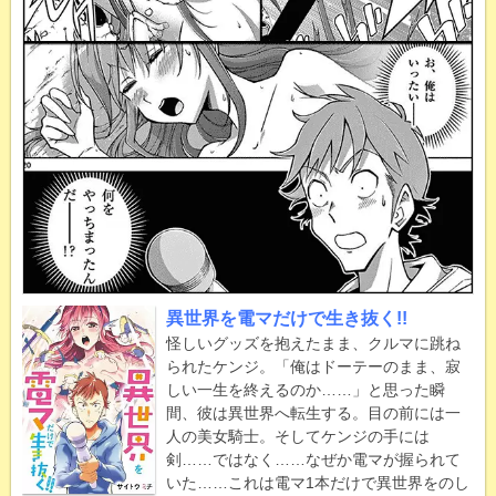
異世界を電マだけで生き抜く!!
怪しいグッズを抱えたまま、クルマに跳ね
られたケンジ。「俺はドーテーのまま、寂
しい一生を終えるのか……」と思った瞬
間、彼は異世界へ転生する。目の前には一
人の美女騎士。そしてケンジの手には
剣……ではなく……なぜか電マが握られて
いた……これは電マ1本だけで異世界をのし