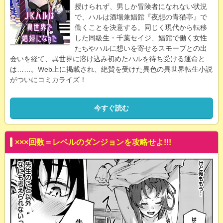
授けられず、男しか冒険者になれない状況
で、ハルは酒場兼娼館『夜想の青猫亭』で
働くことを決意する。同じく現代から転移
した同級生・千葉セイジ、娼館で働く女性
たちやハルに想いを寄せるスモーブとの出
会いを経て、異世界に溶け込み初めたハルを待ち受ける運命と
は……。Web上に掲載され、絶賛を受けた異色の異世界転生小説
がついにコミカライズ！
今すぐ読む
×××回数＝レベルのダンジョンを攻略せよ!!!