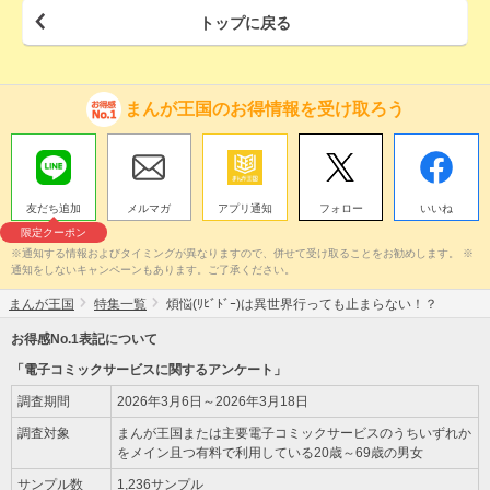
トップに戻る
まんが王国のお得情報を受け取ろう
友だち追加
メルマガ
アプリ通知
フォロー
いいね
限定クーポン
※通知する情報およびタイミングが異なりますので、併せて受け取ることをお勧めします。 ※
通知をしないキャンペーンもあります。ご了承ください。
まんが王国
特集一覧
煩悩(ﾘﾋﾞﾄﾞｰ)は異世界行っても止まらない！？
お得感No.1表記について
「電子コミックサービスに関するアンケート」
調査期間
2026年3月6日～2026年3月18日
調査対象
まんが王国または主要電子コミックサービスのうちいずれか
をメイン且つ有料で利用している20歳～69歳の男女
サンプル数
1,236サンプル