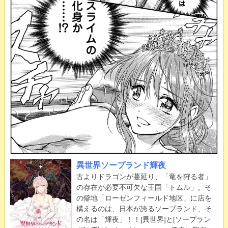
異世界ソープランド輝夜
古よりドラゴンが蔓延り、「竜を狩る者」
の存在が必要不可欠な王国「トムル」。そ
の僻地「ローゼンフィールド地区」に店を
構えるのは、日本が誇るソープランド、そ
の名は「輝夜」！！[異世界]と[ソープラン