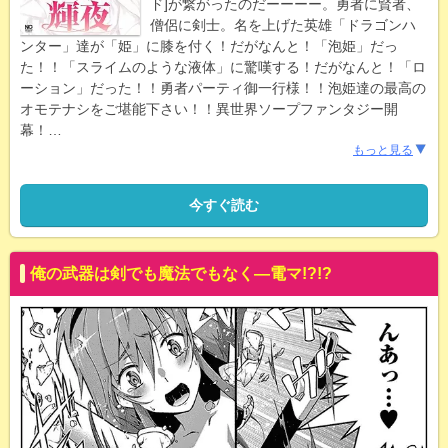
ド]が繋がったのだーーーー。勇者に賢者、
僧侶に剣士。名を上げた英雄「ドラゴンハ
ンター」達が「姫」に膝を付く！だがなんと！「泡姫」だっ
た！！「スライムのような液体」に驚嘆する！だがなんと！「ロ
ーション」だった！！勇者パーティ御一行様！！泡姫達の最高の
オモテナシをご堪能下さい！！異世界ソープファンタジー開
幕！
…
もっと見る
今すぐ読む
俺の武器は剣でも魔法でもなく―電マ!?!?