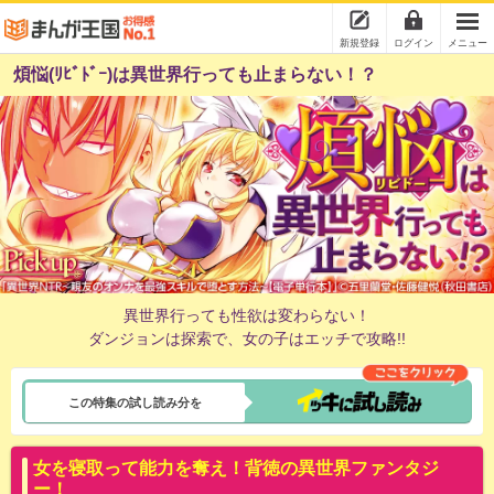
新規登録
ログイン
メニュー
煩悩(ﾘﾋﾞﾄﾞｰ)は異世界行っても止まらない！？
異世界行っても性欲は変わらない！
ダンジョンは探索で、女の子はエッチで攻略!!
この特集の試し読み分を
女を寝取って能力を奪え！背徳の異世界ファンタジ
ー！