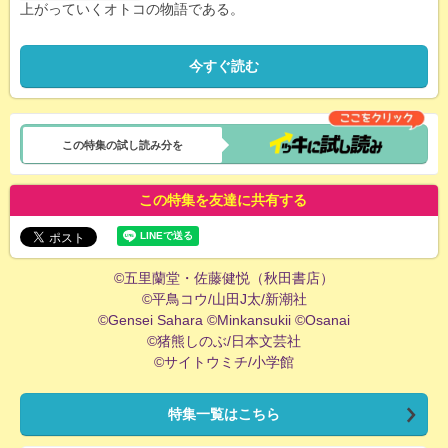
上がっていくオトコの物語である。
今すぐ読む
この特集の試し読み分を
この特集を友達に共有する
©五里蘭堂・佐藤健悦（秋田書店）
©平鳥コウ/山田J太/新潮社
©Gensei Sahara ©Minkansukii ©Osanai
©猪熊しのぶ/日本文芸社
©サイトウミチ/小学館
特集一覧はこちら