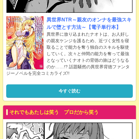
異世界NTR～親友のオンナを最強スキ
ルで堕とす方法～【電子単行本】
異世界に放り込まれたナオトは、お人好し
の親友ケンジを護るため、近づく女性を寝
取ることで能力を奪う独自のスキルを駆使
していく。次々と仲間の能力を奪って最強
となっていくナオトの背徳の旅はどうなる
のか……!? 話題騒然の異世界背徳ファンタ
ジーノベルを完全コミカライズ!!
今すぐ読む
それでもあたしは笑う プロだから笑う