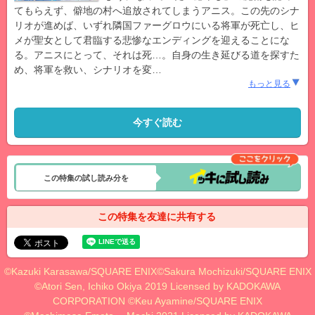
てもらえず、僻地の村へ追放されてしまうアニス。この先のシナ
リオが進めば、いずれ隣国ファーグロウにいる将軍が死亡し、ヒ
メが聖女として君臨する悲惨なエンディングを迎えることにな
る。アニスにとって、それは死…。自身の生き延びる道を探すた
め、将軍を救い、シナリオを変
…
もっと見る
今すぐ読む
この特集の試し読み分を
この特集を友達に共有する
©Kazuki Karasawa/SQUARE ENIX©Sakura Mochizuki/SQUARE ENIX
©Atori Sen, Ichiko Okiya 2019 Licensed by KADOKAWA
CORPORATION ©Keu Ayamine/SQUARE ENIX