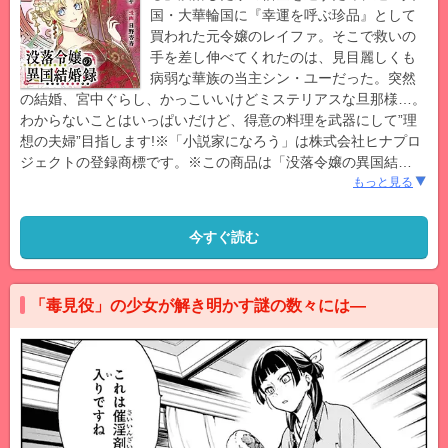
国・大華輪国に『幸運を呼ぶ珍品』として
買われた元令嬢のレイファ。そこで救いの
手を差し伸べてくれたのは、見目麗しくも
病弱な華族の当主シン・ユーだった。突然
の結婚、宮中ぐらし、かっこいいけどミステリアスな旦那様…。
わからないことはいっぱいだけど、得意の料理を武器にして”理
想の夫婦”目指します!※「小説家になろう」は株式会社ヒナプロ
ジェクトの登録商標です。※この商品は「没落令嬢の異国結
…
もっと見る
今すぐ読む
「毒見役」の少女が解き明かす謎の数々には―