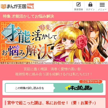
新規登録
ログイン
メニュー
特集 才能活かしてお悩み解決
宮廷に蠢く権謀、渦巻く愛憎の黒い影…
複雑怪奇に絡み合う謎を紐解けるのは私たちだけ！
この特集の試し読み分を
宮中で起こった謎は、私にお任せ！（要：お菓子♪）