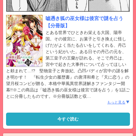
嘘憑き狐の巫女様は後宮で謎を占う
【分冊版】
とある世界でひときわ栄える大国、陽帝
国。その後宮に、お菓子と引き換えに怪し
げだがよく当たる占いをしてくれる、丹己
という妃がいた。ある日その丹己の元を、
第三皇子の王蘭が訪れる。そこで丹己は、
宮中で起きた大事件について占ってほしい
と頼まれて…!? 堅物皇子と奔放妃、凸凹バディが宮中の謎を解
き明かす！ 『転生少女の履歴書』の唐澤和希と『天に恋う』の
望月桜コンビが贈る、本格中華風異世界謎解きファンタジー開
幕!!※この商品は「嘘憑き狐の巫女様は後宮で謎を占う」を1話ご
とに分冊したものです。※分冊版話数と収
…
もっと見る
今すぐ読む