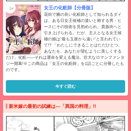
女王の化粧師【分冊版】
花街で腕の良い化粧師として知られるダイ
は、ある日女王候補の遣いと称する男・ヒ
ースにその技術を見初められ、貴族街へと
引き上げられる。だが、主人となる女王候
補の娘は“最も玉座から遠い”と言われてい
て!? 「わたしにできることはただひとつ。
あなたを、あなたが望むように美しくする
だけ」化粧――それは運命を変える魔法。壮大なロマンファンタ
ジー開幕!※この商品は「女王の化粧師」を1話ごとに分冊したも
のです。
今すぐ読む
新米嫁の最初の試練は―「異国の料理」!!