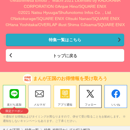
©Mashimesa Emoto， Machi 2021 Licensed by KADOKAWA
CORPORATION ©Anjue Hino/SQUARE ENIX
©2021 Natsu Hyuuga/Shufunotomo Infos Co.，Ltd.
©Nekokurage/SQUARE ENIX ©Itsuki Nanao/SQUARE ENIX
©Hana Yoshitaka/OVERLAP illust:Shima ©Jisama/SQUARE ENIX
特集一覧はこちら
トップに戻る
まんが王国のお得情報を受け取ろう
友だち追加
メルマガ
アプリ通知
フォロー
いいね
限定クーポン
※通知する情報およびタイミングが異なりますので、併せて受け取ることをお勧めします。 ※
通知をしないキャンペーンもあります。ご了承ください。