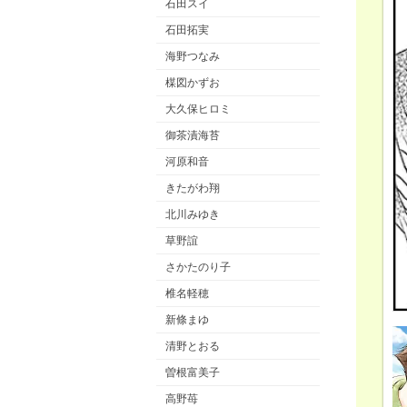
石田スイ
石田拓実
海野つなみ
楳図かずお
大久保ヒロミ
御茶漬海苔
河原和音
きたがわ翔
北川みゆき
草野誼
さかたのり子
椎名軽穂
新條まゆ
清野とおる
曽根富美子
高野苺