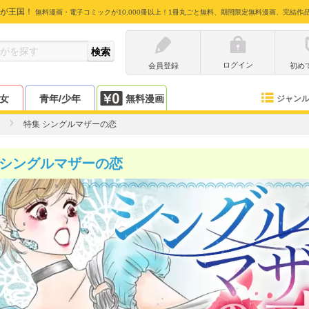
が王国！
無料漫画・電子コミックが10,000冊以上！1冊丸ごと無料、期間限定無料漫画、完結作
ログイン
会員登録
初め
少女
青年/少年
無料漫画
ジャン
特集 シングルマザーの恋
 シングルマザーの恋