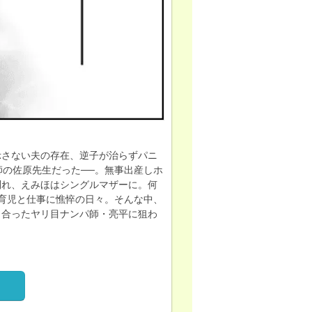
示さない夫の存在、逆子が治らずパニ
師の佐原先生だった──。無事出産しホ
別れ、えみほはシングルマザーに。何
育児と仕事に憔悴の日々。そんな中、
り合ったヤリ目ナンパ師・亮平に狙わ