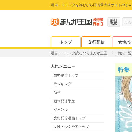
漫画・コミックを読むなら国内最大級サイトのまん
詳細
検索
トップ
先行配信
女性/
漫画・コミック読むならまんが王国
特集一覧
人気メニュー
特集
無料漫画トップ
ランキング
新刊
新刊配信予定
ジャンル
先行配信漫画トップ
女性・少女漫画トップ