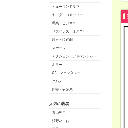
ヒューマンドラマ
ギャグ・コメディー
職業・ビジネス
サスペンス・ミステリー
歴史・時代劇
スポーツ
アクション・アドベンチャー
ホラー
SF・ファンタジー
グルメ
医療・病院系
人気の著者
青山剛昌
浅野いにお