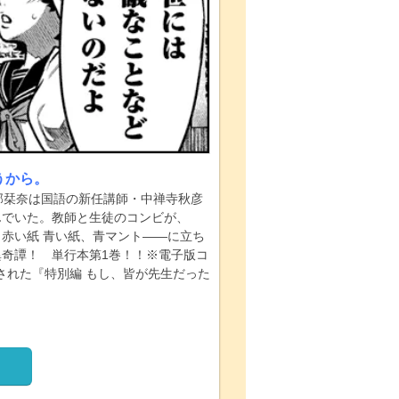
うから。
部栞奈は国語の新任講師・中禅寺秋彦
んでいた。教師と生徒のコンビが、
赤い紙 青い紙、青マント――に立ち
奇譚！ 単行本第1巻！！※電子版コ
載された『特別編 もし、皆が先生だった