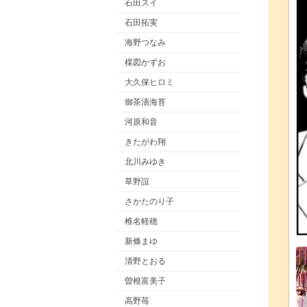
石田スイ
石田拓実
海野つなみ
楳図かずお
大久保ヒロミ
御茶漬海苔
河原和音
きたがわ翔
北川みゆき
草野誼
さかたのり子
椎名軽穂
新條まゆ
清野とおる
曽根富美子
高野苺