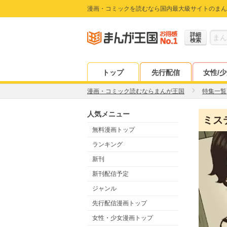
漫画・コミックを読むなら国内最大級サイトのまん
詳細
検索
トップ
先行配信
女性/
漫画・コミック読むならまんが王国
特集一覧
人気メニュー
ミス
無料漫画トップ
ランキング
新刊
新刊配信予定
ジャンル
先行配信漫画トップ
女性・少女漫画トップ