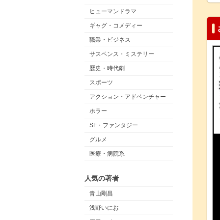
ヒューマンドラマ
ギャグ・コメディー
職業・ビジネス
サスペンス・ミステリー
歴史・時代劇
スポーツ
アクション・アドベンチャー
ホラー
SF・ファンタジー
グルメ
医療・病院系
人気の著者
青山剛昌
浅野いにお