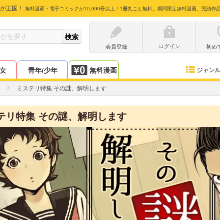
が王国！
無料漫画・電子コミックが10,000冊以上！1冊丸ごと無料、期間限定無料漫画、完結作
ログイン
会員登録
初め
少女
青年/少年
無料漫画
ジャン
ミステリ特集 その謎、解明します
テリ特集 その謎、解明します