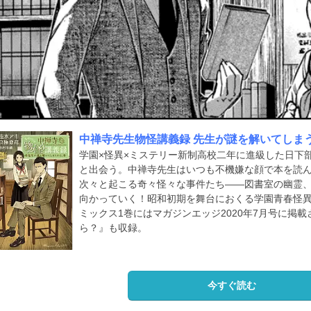
中禅寺先生物怪講義録 先生が謎を解いてしま
学園×怪異×ミステリー新制高校二年に進級した日下
と出会う。中禅寺先生はいつも不機嫌な顔で本を読
次々と起こる奇々怪々な事件たち――図書室の幽霊、
向かっていく！昭和初期を舞台におくる学園青春怪異
ミックス1巻にはマガジンエッジ2020年7月号に掲
ら？』も収録。
今すぐ読む