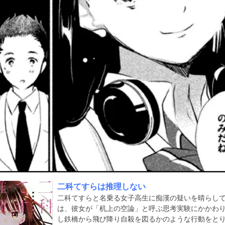
二科てすらは推理しない
二科てすらと名乗る女子高生に痴漢の疑いを晴らし
は、彼女が「机上の空論」と呼ぶ思考実験にかかわ
し鉄橋から飛び降り自殺を図るかのような行動をと