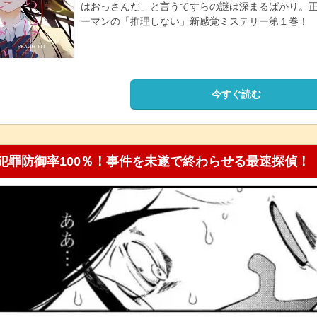
はおっさんだ」と言うてすらの謎は深まるばかり。
ーマンの「推理しない」新感覚ミステリー第１巻！
今すぐ読む
犯罪防御率100％！事件を未遂で終わらせる最速探偵！