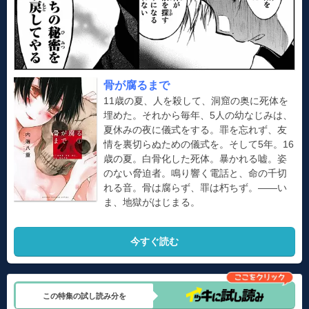
骨が腐るまで
11歳の夏、人を殺して、洞窟の奥に死体を
埋めた。それから毎年、5人の幼なじみは、
夏休みの夜に儀式をする。罪を忘れず、友
情を裏切らぬための儀式を。そして5年。16
歳の夏。白骨化した死体。暴かれる嘘。姿
のない脅迫者。鳴り響く電話と、命の千切
れる音。骨は腐らず、罪は朽ちず。――い
ま、地獄がはじまる。
今すぐ読む
この特集の試し読み分を