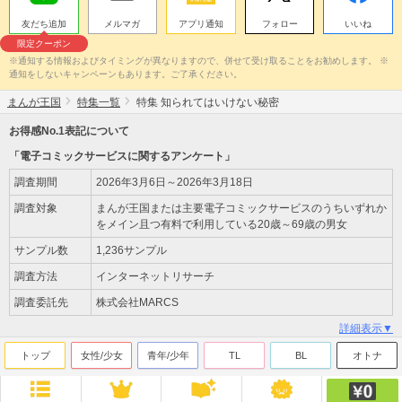
友だち追加
メルマガ
アプリ通知
フォロー
いいね
限定クーポン
※通知する情報およびタイミングが異なりますので、併せて受け取ることをお勧めします。 ※
通知をしないキャンペーンもあります。ご了承ください。
まんが王国
特集一覧
特集 知られてはいけない秘密
お得感No.1表記について
「電子コミックサービスに関するアンケート」
調査期間
2026年3月6日～2026年3月18日
調査対象
まんが王国または主要電子コミックサービスのうちいずれか
をメイン且つ有料で利用している20歳～69歳の男女
サンプル数
1,236サンプル
調査方法
インターネットリサーチ
調査委託先
株式会社MARCS
詳細表示▼
トップ
女性/少女
青年/少年
TL
BL
オトナ