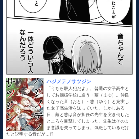
ハジメテノサツジン
「うちら殺人犯だよ」。普通の女子高生と
してお嬢様学校に通う・繭（まゆ）。仲良
くなった音（おと）・悠（ゆう）と充実し
た女子高生活を送っていた。しかしある
日、繭と悠は音が担任の先生を突き倒した
ところを目撃してしまった。先生はそのま
ま意識を失ってしまう。気絶しているだけ
だと説明する音だが…!?