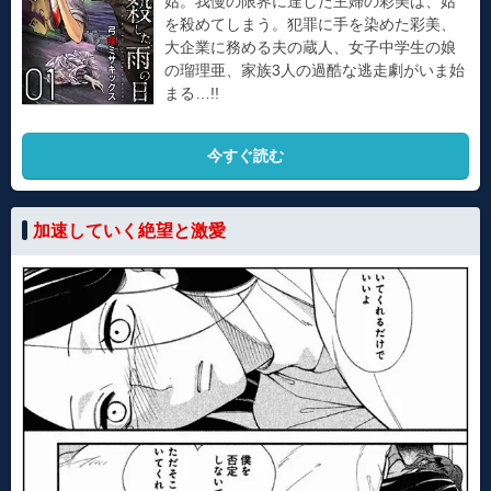
姑。我慢の限界に達した主婦の彩美は、姑
を殺めてしまう。犯罪に手を染めた彩美、
大企業に務める夫の蔵人、女子中学生の娘
の瑠理亜、家族3人の過酷な逃走劇がいま始
まる…!!
今すぐ読む
加速していく絶望と激愛