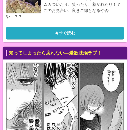
ムカついたり、笑ったり、惹かれたり！？
このお見合い、良きご縁となるや否
や…？？
今すぐ読む
知ってしまったら戻れない―愛欲耽溺ラブ！