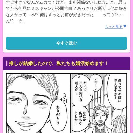
すごすぎでなんかムカつくけど、まあ関係ないしね☆…と、思っ
てたら但見にミスキャンが公開告白!? あっさりお断り…他に好き
な人がって…私!? 俺はずっとお前が好きだった――ってウソ～
ん!? そ
…
もっと見る
今すぐ読む
推しが結婚したので、私たちも婚活始めます！