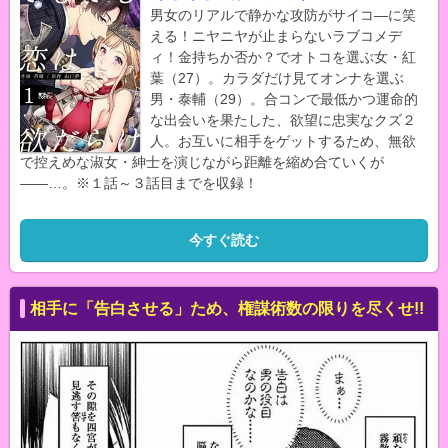
男女のリアルで静かな攻防がサイコ―に笑
える！ニヤニヤが止まらないラブコメデ
ィ！金持ちか否か？でオトコを選ぶ女・紅
葉（27）。カラダだけ見てオンナを選ぶ
男・泰輔（29）。合コンで最低かつ運命的
な出会いを果たした、欲望に忠実なクズ２
人。お互いに相手をゲットするため、無欲
で控えめな淑女・紳士を演じながら距離を縮め合ていくが
――…。※１話～３話目までを収録！
今すぐ読む
相手に「告白させる」ため、権謀術数の限りを尽くせ!!