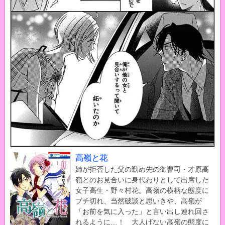
高嶺と花
姉が拒否した父の勤め先の御曹司・才原高
嶺とのお見合いに身代わりとして出席した
女子高生・野々村花。高嶺の横柄な態度に
ブチ切れ、当然破談と思いきや、高嶺が
「お前を気に入った」と言い出し連れ回さ
れるように…！ 大人げない高嶺の態度に