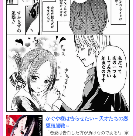
かぐや様は告らせたい～天才たちの恋
愛頭脳戦～
「恋愛は告白した方が負けなのである!」 家