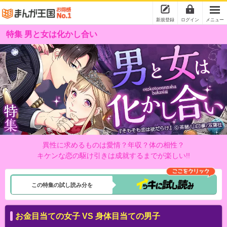
新規登録
ログイン
メニュー
特集 男と女は化かし合い
異性に求めるものは愛情？年収？体の相性？
キケンな恋の駆け引きは成就するまでが楽しい!!
この特集の試し読み分を
お金目当ての女子 VS 身体目当ての男子