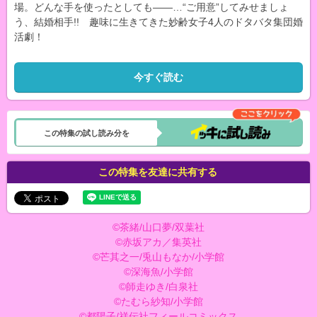
場。どんな手を使ったとしても――…“ご用意”してみせましょ
う、結婚相手!! 趣味に生きてきた妙齢女子4人のドタバタ集団婚
活劇！
今すぐ読む
この特集の試し読み分を
この特集を友達に共有する
©茶緒/山口夢/双葉社
©赤坂アカ／集英社
©芒其之一/兎山もなか/小学館
©深海魚/小学館
©師走ゆき/白泉社
©たむら紗知/小学館
©都陽子/祥伝社フィールコミックス