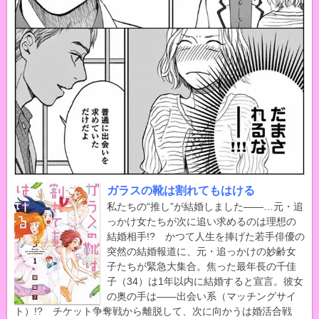
ガラスの靴は割れてもはける
私たちの“推し”が結婚しました――…元・追
っかけ女たちが次に追い求めるのは理想の
結婚相手!? かつて人生を捧げた若手俳優の
突然の結婚報道に、元・追っかけの妙齢女
子たちが緊急大集合。焦った最年長の千佳
子（34）は1年以内に結婚すると宣言。彼女
の奥の手は――出会い系（マッチングサイ
ト）!? チケット争奪戦から離脱して、次に向かうは婚活合戦