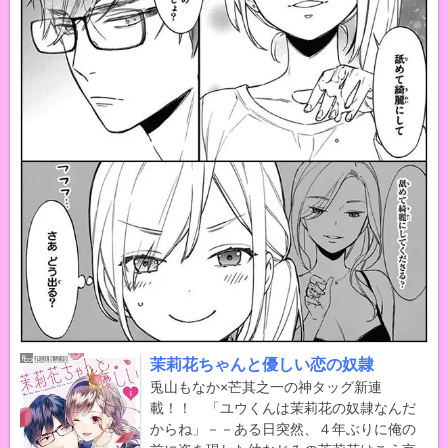
茉莉花ちゃんと優しい恋の奴隷
兎山もなか×芒其之一の神タッグ新連
載！！ 「ユウくんは茉莉花の奴隷なんだ
からね」－－ある日突然、４年ぶりに俺の