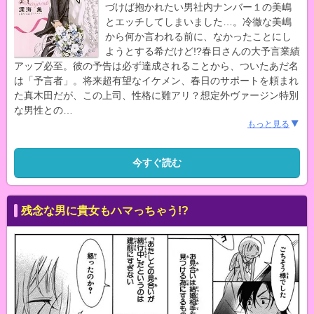
づけば抱かれたい男社内ナンバー１の美嶋
とエッチしてしまいました…。冷徹な美嶋
から何か言われる前に、なかったことにし
ようとする希だけど!?春日さんの大予言業績
アップ必至。彼の予告は必ず達成されることから、ついたあだ名
は「予言者」。将来超有望なイケメン、春日のサポートを頼まれ
た真木田だが、この上司、性格に難アリ？想定外ヴァージン特別
な男性との
…
もっと見る
今すぐ読む
残念な男に貴女もハマっちゃう!?