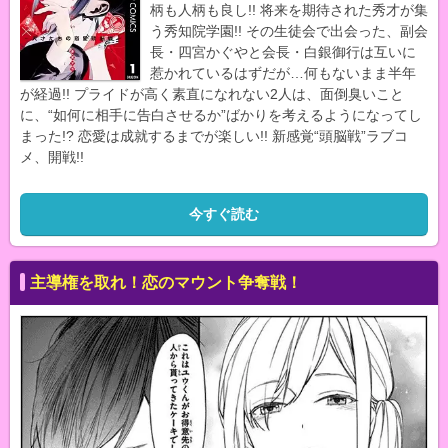
柄も人柄も良し!! 将来を期待された秀才が集
う秀知院学園!! その生徒会で出会った、副会
長・四宮かぐやと会長・白銀御行は互いに
惹かれているはずだが…何もないまま半年
が経過!! プライドが高く素直になれない2人は、面倒臭いこと
に、“如何に相手に告白させるか”ばかりを考えるようになってし
まった!? 恋愛は成就するまでが楽しい!! 新感覚“頭脳戦”ラブコ
メ、開戦!!
今すぐ読む
主導権を取れ！恋のマウント争奪戦！