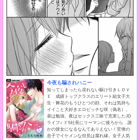
今夜も騙されハニー
知ってしまったら戻れない駆け引きＬＯＶ
Ｅ 成績トップクラスのエリート組女子大
生・舞花のもうひとつの顔、それは気持ち
イイこと大好きエロビッチな咲（偽名）。
昼は勉強、夜はセックス三昧で充実したJD
ライフ♪ ドS社長にリーマンに後ろから…誰
かの彼女になるなんてありえない！官僚の
息子でイケメンな但見は腐れ縁。女子人気