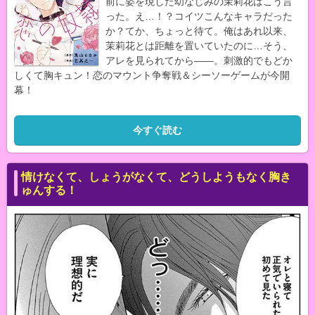
前に姿を現した幼なじみの茉莉花はこう言
った。え…！？コイツこんなキャラだった
か？てか、ちょっと待て。俺はあれ以来、
茉莉花とは距離を置いていたのに…そう、
アレを見られてから――。刺激的でもどか
しくて胸キュン！恋のマウント争奪戦＆シーソーゲームが今開
幕！
今すぐ読む
情けなくて、しょうがなくて、どうしようもなく胸き
ゅんする！