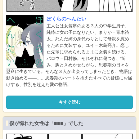
ぼくらのへんたい
主人公は女装癖のある３人の中学生男子。
純粋に女の子になりたい、まりか＝青木裕
太。死んだ姉の身代わりとして母親を慰め
るために女装する、ユイ＝木島亮介。恋し
た先輩に求められるままに女装を続ける、
パロウ＝田村修。それぞれに傷つき、悩
み、胸ときめかせながら、思春期の日々を
懸命に生きている。そんな３人が出会ってしまったとき、物語は
動き始める――…。思春期のハートを抱えたすべての皆様にお届
けする、性別を超えた愛の物語。
今すぐ読む
僕が惚れた女性は「■■■」でした