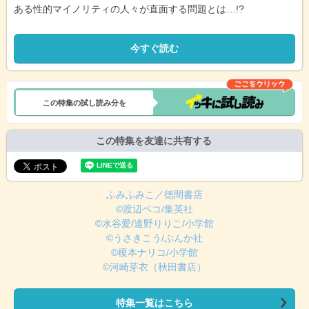
ある性的マイノリティの人々が直面する問題とは…!?
今すぐ読む
この特集の試し読み分を
この特集を友達に共有する
ふみふみこ／徳間書店
©渡辺ペコ/集英社
©水谷愛/遠野りりこ/小学館
©うさきこう/ぶんか社
©榎本ナリコ/小学館
©河崎芽衣（秋田書店）
特集一覧はこちら