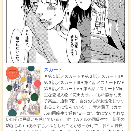
スカート
▼第１話／スカート▼第２話／スカートII▼
第３話／スカートIII▼第４話／スカートIV▼
第５話／スカートV▼第６話／スカートVI●
主な登場人物／花田カオル（もの静かな男
子高生。通称“花”。自分の心が女性化しつつ
あることに悩んでいる）、青木葉子（カオ
ルの同級生で通称“ヨーコ”。女になりきれな
い自分に戸惑いを感じている）、幹（カオルの同級生で、葉子の
幼なじみ）●あらすじ／ふとしたことがきっかけで、お互い仲良