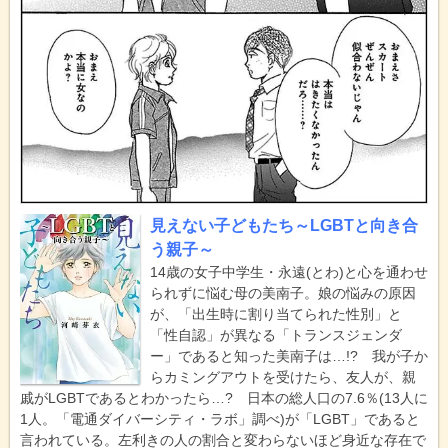
見えない子どもたち～LGBTと向き合
う親子～
14歳の女子中学生・永遠(とわ)と心を通わせ
られずに悩む母の美南子。娘の悩みの原因
が、「出生時に割り当てられた性別」と
「性自認」が異なる「トランスジェンダ
ー」であると知った美南子は…!? 我が子か
らカミングアウトを受けたら、友人が、親
戚がLGBTであるとわかったら…? 日本の総人口の7.6％(13人に
1人。「電通ダイバーシティ・ラボ」調べ)が「LGBT」であると
言われている。左利きの人の割合と変わらないほど身近な存在で