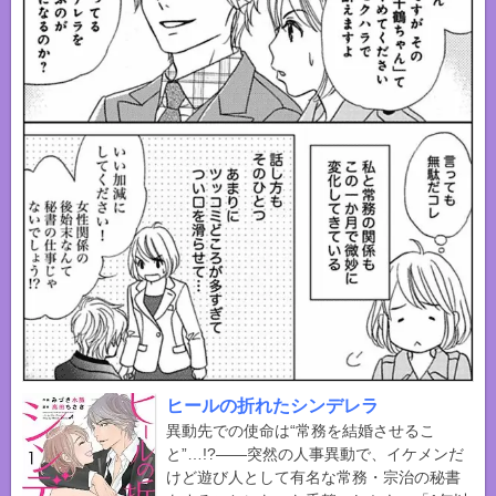
ヒールの折れたシンデレラ
異動先での使命は“常務を結婚させるこ
と”…!?――突然の人事異動で、イケメンだ
けど遊び人として有名な常務・宗治の秘書