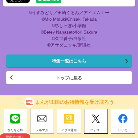
©うすみどり／田崎くるみ／アイエムエー
©Mio MIduki/Chisaki Takada
©杉しっぽ/小学館
©Betey Nanasato/Iori Sakura
©久世番子/白泉社
©アサダニッキ/講談社
特集一覧はこちら
トップに戻る
まんが王国のお得情報を受け取ろう
友だち追加
メルマガ
アプリ通知
フォロー
いいね
限定クーポン