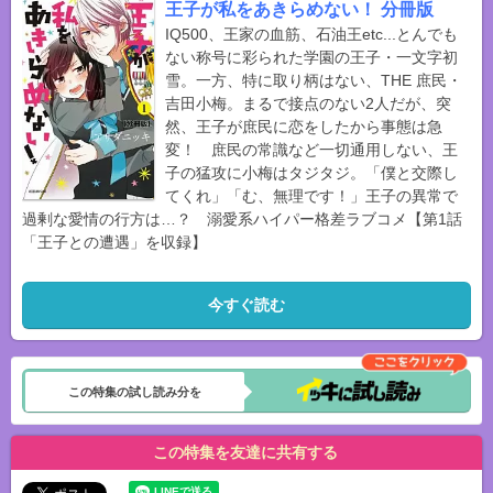
王子が私をあきらめない！ 分冊版
IQ500、王家の血筋、石油王etc...とんでも
ない称号に彩られた学園の王子・一文字初
雪。一方、特に取り柄はない、THE 庶民・
吉田小梅。まるで接点のない2人だが、突
然、王子が庶民に恋をしたから事態は急
変！ 庶民の常識など一切通用しない、王
子の猛攻に小梅はタジタジ。「僕と交際し
てくれ」「む、無理です！」王子の異常で
過剰な愛情の行方は…？ 溺愛系ハイパー格差ラブコメ【第1話
「王子との遭遇」を収録】
今すぐ読む
この特集の試し読み分を
この特集を友達に共有する