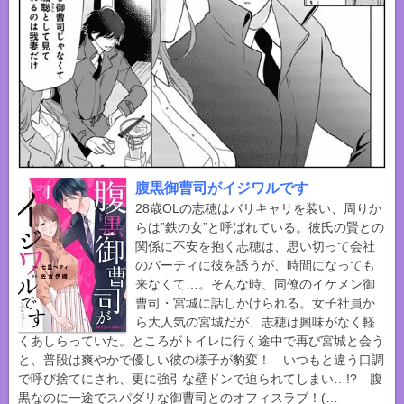
腹黒御曹司がイジワルです
28歳OLの志穂はバリキャリを装い、周りか
らは”鉄の女”と呼ばれている。彼氏の賢との
関係に不安を抱く志穂は、思い切って会社
のパーティに彼を誘うが、時間になっても
来なくて…。そんな時、同僚のイケメン御
曹司・宮城に話しかけられる。女子社員か
ら大人気の宮城だが、志穂は興味がなく軽
くあしらっていた。ところがトイレに行く途中で再び宮城と会う
と、普段は爽やかで優しい彼の様子が豹変！ いつもと違う口調
で呼び捨てにされ、更に強引な壁ドンで迫られてしまい…!? 腹
黒なのに一途でスパダリな御曹司とのオフィスラブ！(
…