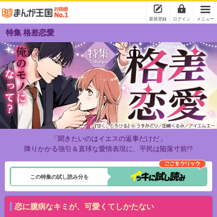
新規登録
ログイン
メニュー
特集 格差恋愛
「聞きたいのはイエスの返事だけだ」
降りかかる強引＆直球な愛情表現に、平民は陥落寸前!?
この特集の試し読み分を
恋に臆病なキミが、可愛くてしかたない