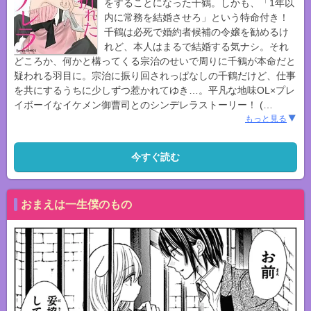
をすることになった千鶴。しかも、「1年以
内に常務を結婚させろ」という特命付き！
千鶴は必死で婚約者候補の令嬢を勧めるけ
れど、本人はまるで結婚する気ナシ。それ
どころか、何かと構ってくる宗治のせいで周りに千鶴が本命だと
疑われる羽目に。宗治に振り回されっぱなしの千鶴だけど、仕事
を共にするうちに少しずつ惹かれてゆき…。平凡な地味OL×プレ
イボーイなイケメン御曹司とのシンデレラストーリー！ (
…
もっと見る
今すぐ読む
おまえは一生僕のもの