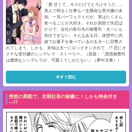
「唇 甘くて…キスだけでとろけそうだ…」
美人で明るく仕事も一生懸命な受付嬢の未
知。一見パーフェクトだが、実はたくさん
食べることが大好き。それが原因で失恋ば
かりで、会社の取引先の御曹司・太一にも
告白できない。そんなある日、休憩中に内
緒でお菓子を食べているのを太一に目撃さ
れてしまう。しかも、未知は太一にロックオンされて…!? 恋にオ
クテな受付嬢のシンデレラ・ストーリー。（原題：「誘惑御曹司
は臆病なシンデレラが、可愛くてしかたない」（夢中文庫））
今すぐ読む
突然の異動で、次期社長の秘書に！しかも特命付き
―!?