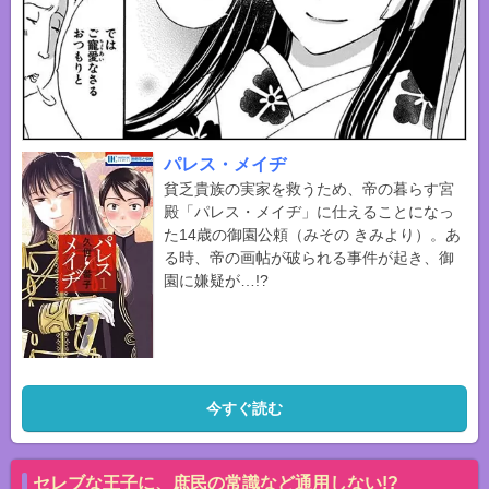
パレス・メイヂ
貧乏貴族の実家を救うため、帝の暮らす宮
殿「パレス・メイヂ」に仕えることになっ
た14歳の御園公頼（みその きみより）。あ
る時、帝の画帖が破られる事件が起き、御
園に嫌疑が…!?
今すぐ読む
セレブな王子に、庶民の常識など通用しない!?