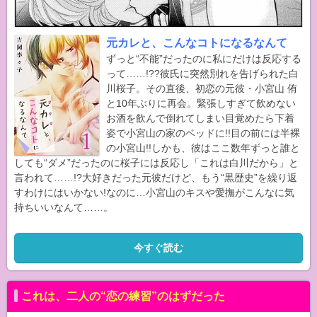
元カレと、こんなコトになるなんて
ずっと“不能”だったのに私にだけは反応する
って……!??彼氏に突然別れを告げられた白
川桜子。その直後、初恋の元彼・小宮山 侑
と10年ぶりに再会。緊張しすぎて飲めない
お酒を飲んで倒れてしまい目覚めたら下着
姿で小宮山の家のベッドに!!目の前には半裸
の小宮山!!しかも、彼はここ数年ずっと誰と
しても“ダメ”だったのに桜子には反応し「これは白川だから」と
言われて……!?大好きだった元彼だけど、もう“黒歴史”を繰り返
すわけにはいかない!なのに…小宮山のキスや愛撫がこんなに気
持ちいいなんて……。
今すぐ読む
これは、二人の“恋の練習”のはずだった