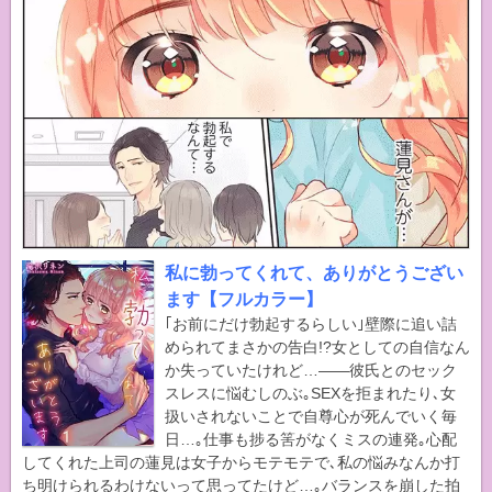
私に勃ってくれて、ありがとうござい
ます【フルカラー】
｢お前にだけ勃起するらしい｣壁際に追い詰
められてまさかの告白!?女としての自信なん
か失っていたけれど…――彼氏とのセック
スレスに悩むしのぶ｡SEXを拒まれたり､女
扱いされないことで自尊心が死んでいく毎
日…｡仕事も捗る筈がなくミスの連発｡心配
してくれた上司の蓮見は女子からモテモテで､私の悩みなんか打
ち明けられるわけないって思ってたけど…｡バランスを崩した拍