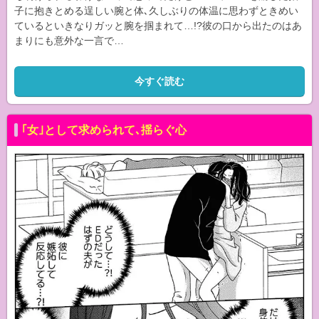
子に抱きとめる逞しい腕と体､久しぶりの体温に思わずときめい
ているといきなりガッと腕を掴まれて…!?彼の口から出たのはあ
まりにも意外な一言で…
今すぐ読む
｢女｣として求められて､揺らぐ心