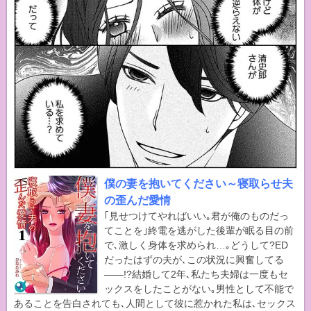
僕の妻を抱いてください～寝取らせ夫
の歪んだ愛情
｢見せつけてやればいい｡君が俺のものだっ
てことを｣終電を逃がした後輩が眠る目の前
で､激しく身体を求められ…｡どうして?ED
だったはずの夫が､この状況に興奮してる
――!?結婚して2年､私たち夫婦は一度もセ
ックスをしたことがない｡男性として不能で
あることを告白されても､人間として彼に惹かれた私は､セックス