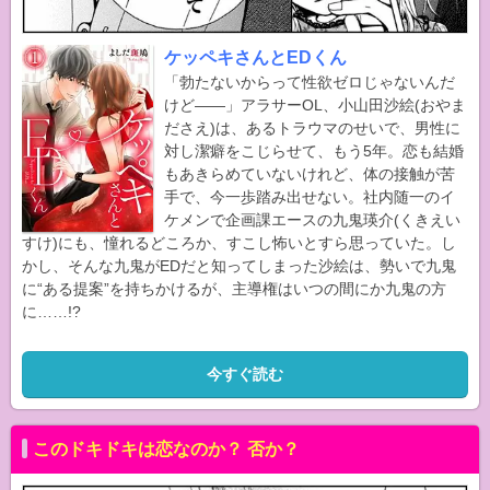
ケッペキさんとEDくん
「勃たないからって性欲ゼロじゃないんだ
けど――」アラサーOL、小山田沙絵(おやま
ださえ)は、あるトラウマのせいで、男性に
対し潔癖をこじらせて、もう5年。恋も結婚
もあきらめていないけれど、体の接触が苦
手で、今一歩踏み出せない。社内随一のイ
ケメンで企画課エースの九鬼瑛介(くきえい
すけ)にも、憧れるどころか、すこし怖いとすら思っていた。し
かし、そんな九鬼がEDだと知ってしまった沙絵は、勢いで九鬼
に“ある提案”を持ちかけるが、主導権はいつの間にか九鬼の方
に……!?
今すぐ読む
このドキドキは恋なのか？ 否か？