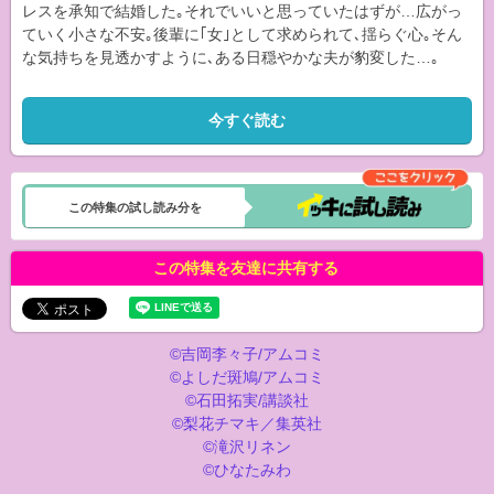
レスを承知で結婚した｡それでいいと思っていたはずが…広がっ
ていく小さな不安｡後輩に｢女｣として求められて､揺らぐ心｡そん
な気持ちを見透かすように､ある日穏やかな夫が豹変した…｡
今すぐ読む
この特集の試し読み分を
この特集を友達に共有する
©吉岡李々子/アムコミ
©よしだ斑鳩/アムコミ
©石田拓実/講談社
©梨花チマキ／集英社
©滝沢リネン
©ひなたみわ