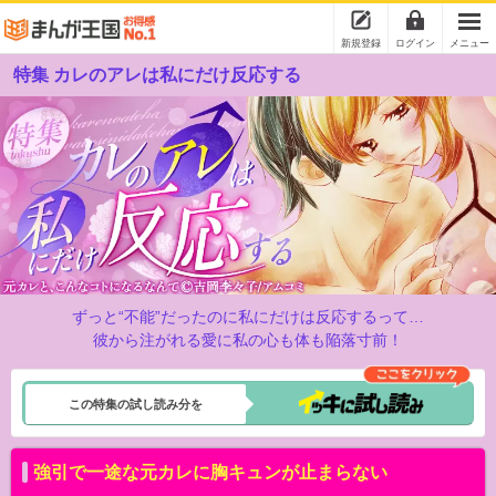
新規登録
ログイン
メニュー
特集 カレのアレは私にだけ反応する
ずっと“不能”だったのに私にだけは反応するって…
彼から注がれる愛に私の心も体も陥落寸前！
この特集の試し読み分を
強引で一途な元カレに胸キュンが止まらない