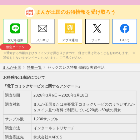
まんが王国のお得情報を受け取ろう
友だち追加
メルマガ
アプリ通知
フォロー
いいね
限定クーポン
※通知する情報およびタイミングが異なりますので、併せて受け取ることをお勧めします。 ※
通知をしないキャンペーンもあります。ご了承ください。
まんが王国
特集一覧
セックスレス特集 残酷な夫婦生活
お得感No.1表記について
「電子コミックサービスに関するアンケート」
調査期間
2026年3月6日～2026年3月18日
調査対象
まんが王国または主要電子コミックサービスのうちいずれか
をメイン且つ有料で利用している20歳～69歳の男女
サンプル数
1,236サンプル
調査方法
インターネットリサーチ
調査委託先
株式会社MARCS