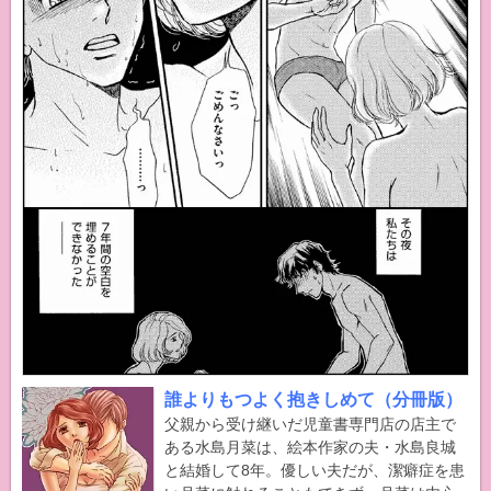
誰よりもつよく抱きしめて（分冊版）
父親から受け継いだ児童書専門店の店主で
ある水島月菜は、絵本作家の夫・水島良城
と結婚して8年。優しい夫だが、潔癖症を患