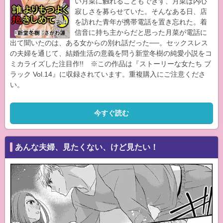
い月菜に触れることもできず、月菜は内心
寂しさを募らせていた。そんなある日、店
を訪れた青年が携帯電話を置き忘れた。着
信音に持ち主からだと思った月菜が電話に
出て聞いたのは、ある女からの別れ話だった──。セックスレス
の夫婦を通じて、結婚生活の意義を問う新堂冬樹の純愛小説をコ
ミカライズした注目作!! ※この作品は『ストーリーな女たち ブ
ラック Vol.14』に収録されています。重複購入にご注意くださ
い。
今すぐ読む
あんな夫婦、見たくない、けど見たい！