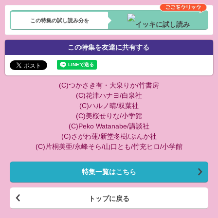
この特集の試し読み分を
この特集を友達に共有する
(C)つかさき有・大泉りか/竹書房
(C)花津ハナヨ/白泉社
(C)ハルノ晴/双葉社
(C)美桜せりな/小学館
(C)Peko Watanabe/講談社
(C)さがわ蓮/新堂冬樹/ぶんか社
(C)片桐美亜/永峰そら/山口とも/竹充ヒロ/小学館
特集一覧はこちら
トップに戻る