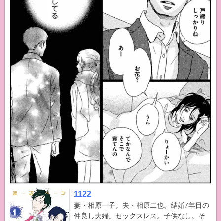
1122
妻・相原一子。夫・相原二也。結婚7年目の
仲良し夫婦。セックスレス。子供なし。そ