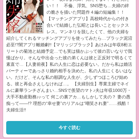
い！！ 不倫、浮気、SNS堕ち…夫婦の絆
の脆さを描いた問題作４編の短編集！！
【マッチングアプリ】高校時代からの付き
合いで結婚した弘昭とは長いことセックス
レス。マンネリを脱したくて、他の夫婦を
紹介してくれるマッチングアプリを使ってみたら…ブラック泥沼
必至!?闇アプリ離婚劇!!【マリッジブラック】あけみは年収8桁エ
リートの菊池と結婚予定…でも実は猫かぶって彼の言いなりで我
慢ばかり。そんな中出会った彼の弟くんは彼と正反対で明るくて
素直で…【人妻前夜】私の人生に恋は必要ない。だから私は婚活
パーティーであっさり婚約相手を決めた。私の人生にくるいはな
い。だけど、そんな私の順調な人生が、少しずつほころび始め
る。彼と再会さえしなければ…。 【夫婦別生】専業主婦でネイ
ルに豪華ランチざんまい…SNSで羨望のマト♪夫は年収1000万・
大手不動産勤務♪♪って 何この裏アカ…もしかして夫の？ 妻の愚
痴って――!? 理想の“幸せ妻”のリアルは“嘲笑され妻”……残酷！
夫婦生活!!
今すぐ読む