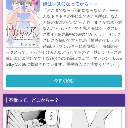
婦はレスになってから！～
「どこまでなら”不倫”にならない？」──そ
んなドキドキの夢に出てきた相手は、なん
と娘の友達のパパだった!? まさか欲求不満
なんだろうか？ でも私と夫はセックスレ
ス歴4年を更新中の夫婦だから…！ セック
スレスを描いて大人気の『情熱のアレ』の
続編がラブシルキーに新登場！ 夫婦のセ
ックスって、ぶっちゃけみんなどうしてるの？ 熱いシリーズ連
載いよいよ開始です！(32P)(この作品はウェブ・マガジン：Love
Silky Vol.66に収録されています。重複購入にご注意ください。)
今すぐ読む
不倫って、どこから―？