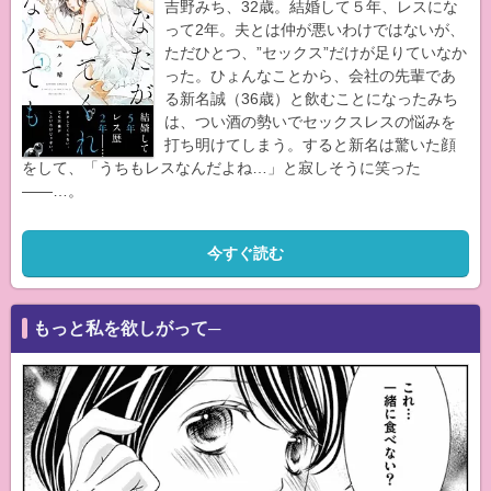
吉野みち、32歳。結婚して５年、レスにな
って2年。夫とは仲が悪いわけではないが、
ただひとつ、”セックス”だけが足りていなか
った。ひょんなことから、会社の先輩であ
る新名誠（36歳）と飲むことになったみち
は、つい酒の勢いでセックスレスの悩みを
打ち明けてしまう。すると新名は驚いた顔
をして、「うちもレスなんだよね…」と寂しそうに笑った
――…。
今すぐ読む
もっと私を欲しがって─