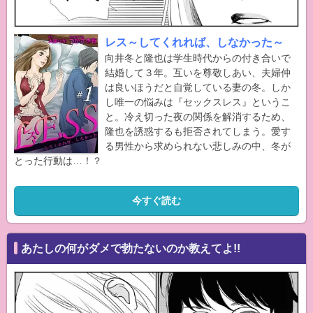
レス～してくれれば、しなかった～
向井冬と隆也は学生時代からの付き合いで
結婚して３年。互いを尊敬しあい、夫婦仲
は良いほうだと自覚している妻の冬。しか
し唯一の悩みは『セックスレス』というこ
と。冷え切った夜の関係を解消するため、
隆也を誘惑するも拒否されてしまう。愛す
る男性から求められない悲しみの中、冬が
とった行動は…！？
今すぐ読む
あたしの何がダメで勃たないのか教えてよ!!