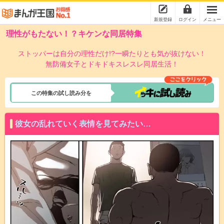
新規登録
ログイン
メニュー
理性がもたない！？キケンな同居特集
ストッパーは自分の理性だけ!?一瞬たりとも気が抜けない！
無防備女子とドキドキスレスレ同居生活！
この特集の試し読み分を
彼女の乱れていく表情を見てみたい…