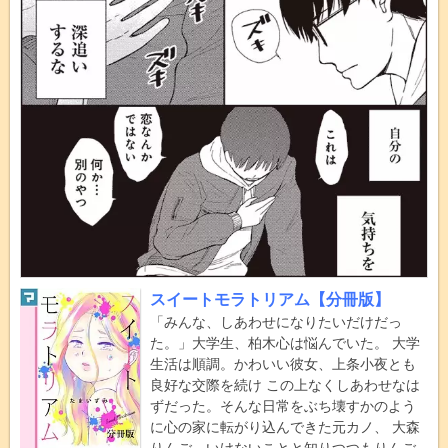
スイートモラトリアム【分冊版】
「みんな、しあわせになりたいだけだっ
た。」大学生、柏木心は悩んでいた。 大学
生活は順調。かわいい彼女、上条小夜とも
良好な交際を続け この上なくしあわせなは
ずだった。そんな日常をぶち壊すかのよう
に心の家に転がり込んできた元カノ、 大森