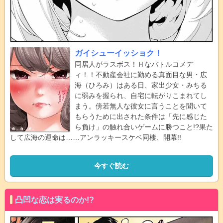
ガイシューイッショク！
同居人がラスボス！Ｈなバトルコメデ
ィ！！不動産会社に勤める真面目な男・広
海（ひろみ）はある日、家出少女・みちる
に弱みを握られ、自宅に転がりこまれてし
まう。傍若無人な彼女に言うことを聞いて
もらうために出された条件は「先に感じた
ら負け」の触れ合いゲームに勝つこと!?果た
して広海の運命は……アンラッキースケベ同棲、開幕!!
今すぐ読む
凸凹な恋は実るのか!?