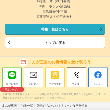
©村生ミオ（秋田書店）
©田口ホシノ/講談社
©色白好/小学館
©甘詰留太 / 少年画報社
特集一覧はこちら
トップに戻る
まんが王国のお得情報を受け取ろう
友だち追加
メルマガ
アプリ通知
フォロー
いいね
限定クーポン
※通知する情報およびタイミングが異なりますので、併せて受け取ることをお勧めします。 ※
通知をしないキャンペーンもあります。ご了承ください。
まんが王国
特集一覧
理性がもたない！？キケンな同居特集