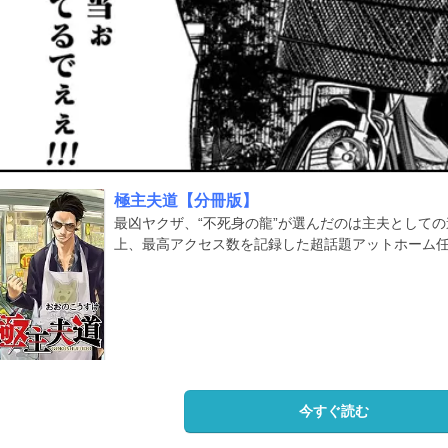
極主夫道【分冊版】
最凶ヤクザ、“不死身の龍”が選んだのは主夫として
上、最高アクセス数を記録した超話題アットホーム
今すぐ読む