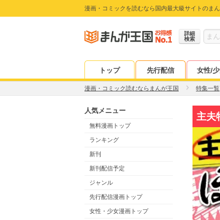
漫画・コミックを読むなら国内最大級サイトのまん
詳細
検索
トップ
先行配信
女性/
漫画・コミック読むならまんが王国
特集一覧
人気メニュー
主夫
無料漫画トップ
ランキング
新刊
新刊配信予定
ジャンル
先行配信漫画トップ
女性・少女漫画トップ