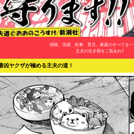
掃除、洗濯、炊事、育児…家庭のすべてを一
主夫の生き様をご覧あれ!!
最凶ヤクザが極める主夫の道！