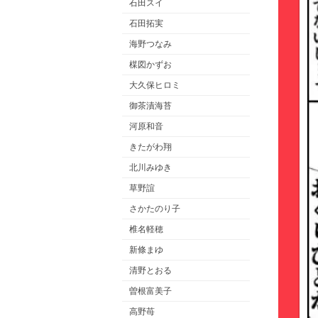
石田スイ
石田拓実
海野つなみ
楳図かずお
大久保ヒロミ
御茶漬海苔
河原和音
きたがわ翔
北川みゆき
草野誼
さかたのり子
椎名軽穂
新條まゆ
清野とおる
曽根富美子
高野苺