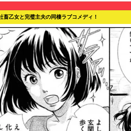
社畜乙女と完璧主夫の同棲ラブコメディ！