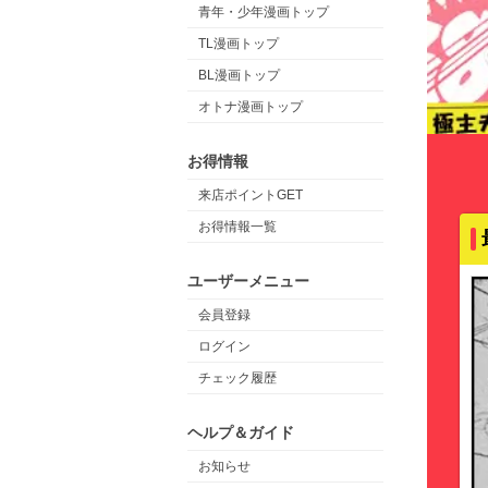
青年・少年漫画トップ
TL漫画トップ
BL漫画トップ
オトナ漫画トップ
お得情報
来店ポイントGET
お得情報一覧
ユーザーメニュー
会員登録
ログイン
チェック履歴
ヘルプ＆ガイド
お知らせ