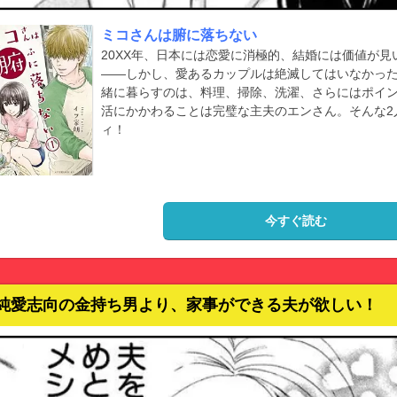
ミコさんは腑に落ちない
20XX年、日本には恋愛に消極的、結婚には価値が
――しかし、愛あるカップルは絶滅してはいなかった
緒に暮らすのは、料理、掃除、洗濯、さらにはポイ
活にかかわることは完璧な主夫のエンさん。そんな2
ィ！
今すぐ読む
純愛志向の金持ち男より、家事ができる夫が欲しい！