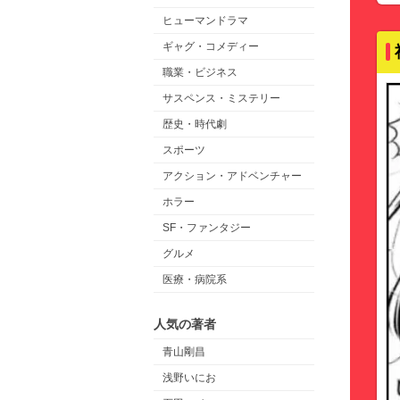
ヒューマンドラマ
ギャグ・コメディー
職業・ビジネス
サスペンス・ミステリー
歴史・時代劇
スポーツ
アクション・アドベンチャー
ホラー
SF・ファンタジー
グルメ
医療・病院系
人気の著者
青山剛昌
浅野いにお