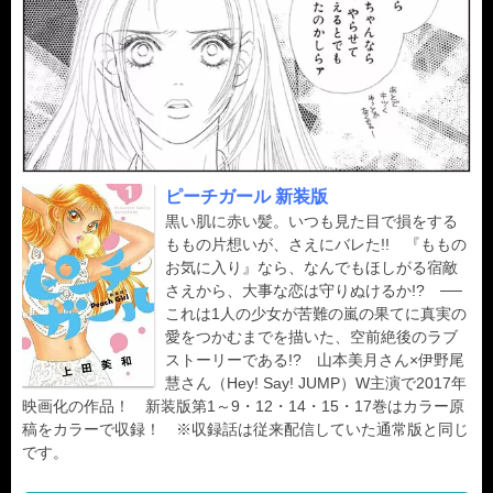
ピーチガール 新装版
黒い肌に赤い髪。いつも見た目で損をする
ももの片想いが、さえにバレた!! 『ももの
お気に入り』なら、なんでもほしがる宿敵
さえから、大事な恋は守りぬけるか!? ──
これは1人の少女が苦難の嵐の果てに真実の
愛をつかむまでを描いた、空前絶後のラブ
ストーリーである!? 山本美月さん×伊野尾
慧さん（Hey! Say! JUMP）W主演で2017年
映画化の作品！ 新装版第1～9・12・14・15・17巻はカラー原
稿をカラーで収録！ ※収録話は従来配信していた通常版と同じ
です。