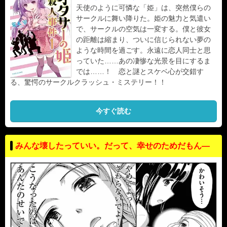
天使のように可憐な「姫」は、突然僕らの
サークルに舞い降りた。姫の魅力と気遣い
で、サークルの空気は一変する。僕と彼女
の距離は縮まり、ついに信じられない夢の
ような時間を過ごす。永遠に恋人同士と思
っていた……あの凄惨な光景を目にするま
では……！ 恋と謎とスケベ心が交錯す
る、驚愕のサークルクラッシュ・ミステリー！！
今すぐ読む
みんな壊したっていい。だって、幸せのためだもん―