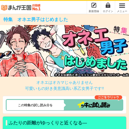
新規登録
ログイン
メニュー
特集 オネエ男子はじめました
オネエはオカマじゃありません
可愛いもの好き美意識高い系乙女男子です!!
この特集の試し読み分を
ふたりの距離がゆっくりと近くなる―