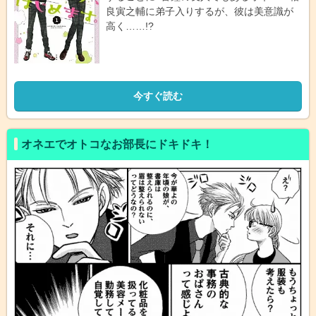
良寅之輔に弟子入りするが、彼は美意識が
高く……!?
今すぐ読む
オネエでオトコなお部長にドキドキ！