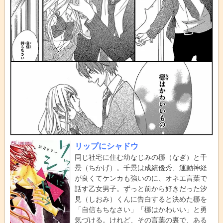
リップにシャドウ
同じ社宅に住む幼なじみの梛（なぎ）と千
景（ちかげ）。千景は成績優秀、運動神経
が良くてケンカも強いのに、オネエ言葉で
話す乙女男子。ずっと前から好きだった汐
見（しおみ）くんに告白すると決めた梛を
「自信もちなさい」「梛はかわいい」と勇
気づける。けれど、その言葉の裏で、ある