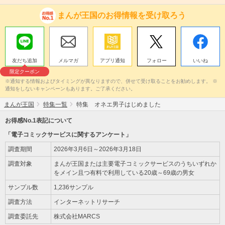
まんが王国のお得情報を受け取ろう
友だち追加
メルマガ
アプリ通知
フォロー
いいね
限定クーポン
※通知する情報およびタイミングが異なりますので、併せて受け取ることをお勧めします。 ※
通知をしないキャンペーンもあります。ご了承ください。
まんが王国
特集一覧
特集 オネエ男子はじめました
お得感No.1表記について
「電子コミックサービスに関するアンケート」
調査期間
2026年3月6日～2026年3月18日
調査対象
まんが王国または主要電子コミックサービスのうちいずれか
をメイン且つ有料で利用している20歳～69歳の男女
サンプル数
1,236サンプル
調査方法
インターネットリサーチ
調査委託先
株式会社MARCS