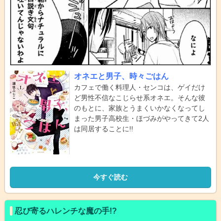
オネエと男子、時々ごはん
カフェで働く料理人・センコは、ゲイだけ
ど男性不信なこじらせ系オネエ。そんな彼
のもとに、家族とうまくいかなくなってし
まった男子高校生・ほづみがやってきて2人
は同居することに!!
今すぐ読む
忍び寄るハレンチな魔の手!?