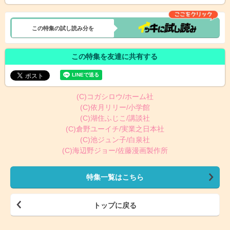
この特集の試し読み分を
この特集を友達に共有する
(C)コガシロウ/ホーム社
(C)依月リリー/小学館
(C)湖住ふじこ/講談社
(C)倉野ユーイチ/実業之日本社
(C)池ジュン子/白泉社
(C)海辺野ジョー/佐藤漫画製作所
特集一覧はこちら
トップに戻る