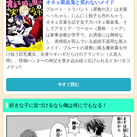
オネェ吸血鬼と笑わないメイド
ブルート・トラバント（屋敷の主）は太陽
へっちゃら、にんにく餃子も作れちゃう、
オネェ言葉を話す女子力パネェ吸血鬼。そ
してアネミア・ワーカー（愛称・ミーア）
は家事全般が苦手で、お洒落には興味な
し、表情筋が死んでいる超絶不器用な新人
メイド。ブルートの屋敷に眠る魔術書を付
け狙う巨乳魔女、全身ツギハギだらけのフランケン（人造人
間）、怪物ハンターの神父を巻き込み繰り広げられるドタバタコ
メディ!!
今すぐ読む
好きな子に近づけるなら俺は何にでもなる！