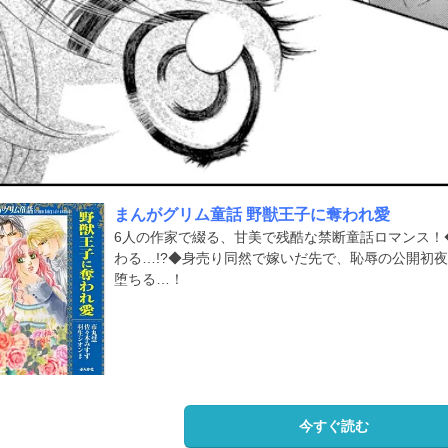
まんがグリム童話 野獣王子に奪われ愛
6人の作家で綴る、甘美で残酷な禁断童話ロマンス！
わる…!?◆身売り同然で嫁いだ先で、恥辱の公開初
堕ちる…！
今すぐ読む