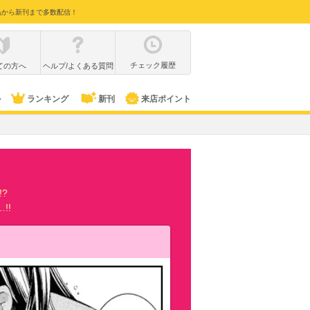
品から新刊まで多数配信！
チェック履歴
ての方へ
ヘルプ/よくある質問
ル
ランキング
新刊
来店ポイント
?
!!