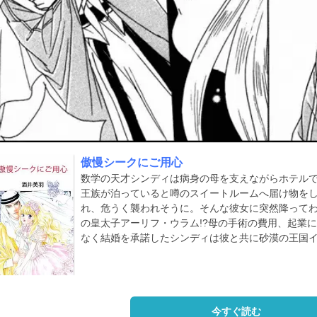
傲慢シークにご用心
数学の天才シンディは病身の母を支えながらホテル
王族が泊っていると噂のスイートルームへ届け物を
れ、危うく襲われそうに。そんな彼女に突然降って
の皇太子アーリフ・ウラム!?母の手術の費用、起業
なく結婚を承諾したシンディは彼と共に砂漠の王国
今すぐ読む