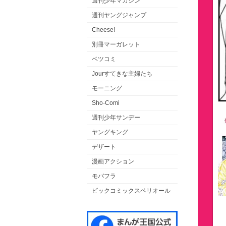
週刊少年マガジン
週刊ヤングジャンプ
Cheese!
別冊マーガレット
ベツコミ
Jourすてきな主婦たち
モーニング
Sho-Comi
週刊少年サンデー
ヤングキング
デザート
漫画アクション
モバフラ
ビックコミックスペリオール