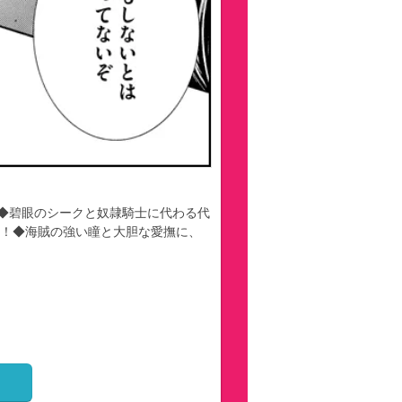
◆碧眼のシークと奴隷騎士に代わる代
夜！◆海賊の強い瞳と大胆な愛撫に、