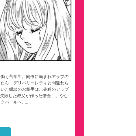
で働く苦学生。同僚に頼まれアラブの
したら、デリバリーレディと間違わら
わいた縁談のお相手は…先程のアラブ
に失敗した叔父が作った借金…。やむ
イクバールへ…。