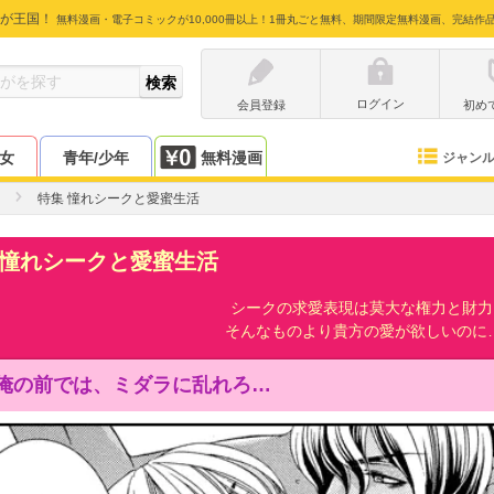
が王国！
無料漫画・電子コミックが10,000冊以上！1冊丸ごと無料、期間限定無料漫画、完結作
ログイン
会員登録
初め
少女
青年/少年
無料漫画
ジャン
特集 憧れシークと愛蜜生活
 憧れシークと愛蜜生活
シークの求愛表現は莫大な権力と財力!
そんなものより貴方の愛が欲しいのに…
俺の前では、ミダラに乱れろ…