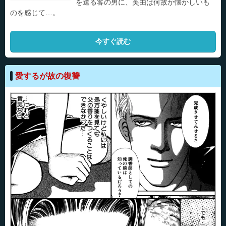
を送る客の男に、芙由は何故か懐かしいも
のを感じて…。
今すぐ読む
愛するが故の復讐