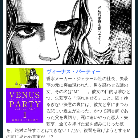
ヴィーナス・パーティー
香水メーカー・ジェラール社の社長、矢萩
亨の元に突如現われた、男を惑わせる謎の
女、その名は“M”――。彼女の目的は唯ひと
つ、矢萩亨を「溺れさせる」こと。固くゆ
るぎない決意の裏には、彼女と亨にまつわ
る悲しい過去があった。かつて調香師であ
った父を裏切り、死に追いやった恋人・矢
萩亨…全てを捧げた愛を踏みにじった彼
を、絶対に許すことはできない！だが、復讐を遂げようとするM
の前に思わぬ真実が…!?