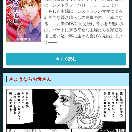
の「レストラン・ハロー」…。ここでパー
トをした主婦は、レストランのママによる
計画的な憂さ晴らしの餌食の末、不幸にな
る――。夫のDVに耐え続け逃げ場の無い女
は、パートに来る幸せな主婦たちを家庭崩
壊に追い込む事に生きる喜びを見出してい
て――。
今すぐ読む
さようならお母さん