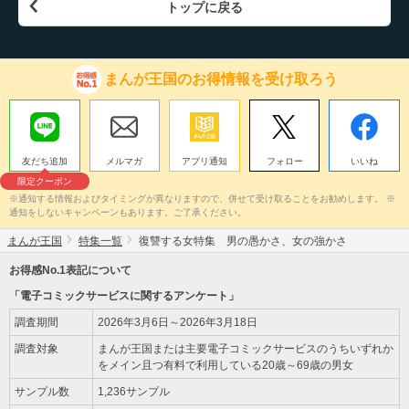
トップに戻る
まんが王国のお得情報を受け取ろう
友だち追加
メルマガ
アプリ通知
フォロー
いいね
限定クーポン
※通知する情報およびタイミングが異なりますので、併せて受け取ることをお勧めします。 ※
通知をしないキャンペーンもあります。ご了承ください。
まんが王国
特集一覧
復讐する女特集 男の愚かさ、女の強かさ
お得感No.1表記について
「電子コミックサービスに関するアンケート」
調査期間
2026年3月6日～2026年3月18日
調査対象
まんが王国または主要電子コミックサービスのうちいずれか
をメイン且つ有料で利用している20歳～69歳の男女
サンプル数
1,236サンプル