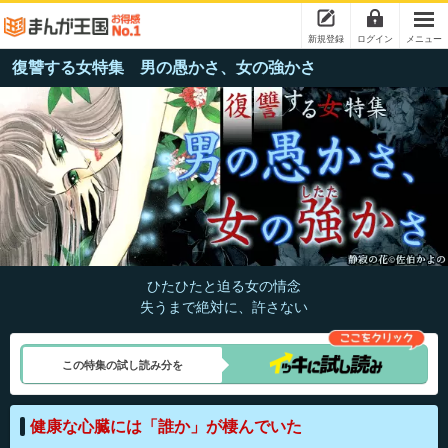
新規登録
ログイン
メニュー
復讐する女特集 男の愚かさ、女の強かさ
ひたひたと迫る女の情念
失うまで絶対に、許さない
この特集の試し読み分を
健康な心臓には「誰か」が棲んでいた