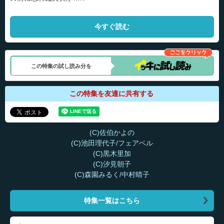
今すぐ読む
この特集の試し読み分を
この特集を友達に共有する
(C)佐伯かよの
(C)池田理代子/フェアベル
(C)黒木里加
(C)汐見朝子
(C)森園みるく/中村晴子
特集一覧はこちら