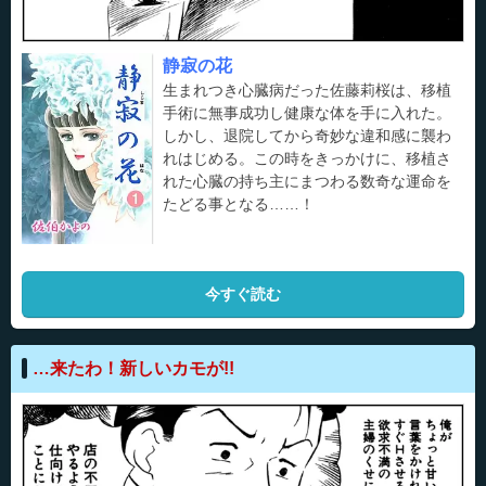
静寂の花
生まれつき心臓病だった佐藤莉桜は、移植
手術に無事成功し健康な体を手に入れた。
しかし、退院してから奇妙な違和感に襲わ
れはじめる。この時をきっかけに、移植さ
れた心臓の持ち主にまつわる数奇な運命を
たどる事となる……！
今すぐ読む
…来たわ！新しいカモが!!