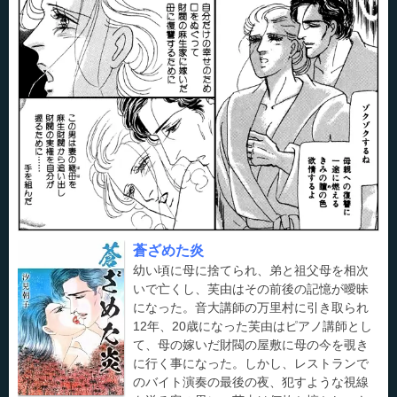
蒼ざめた炎
幼い頃に母に捨てられ、弟と祖父母を相次
いで亡くし、芙由はその前後の記憶が曖昧
になった。音大講師の万里村に引き取られ
12年、20歳になった芙由はピアノ講師とし
て、母の嫁いだ財閥の屋敷に母の今を覗き
に行く事になった。しかし、レストランで
のバイト演奏の最後の夜、犯すような視線