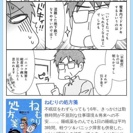
ねむりの処方箋
不眠症をわずらってもう6年。きっかけは勤
務時間が不規則な仕事環境＆将来への不
安……。睡眠薬をのんでも1日の睡眠は平均
3時間。軽ウツ＆パニック障害も併発した。