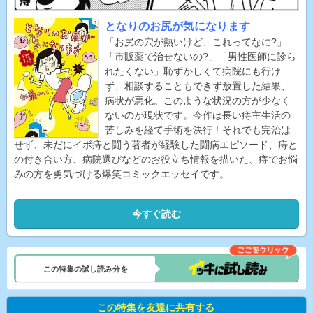
となりのお尻が気になります
「お尻の穴が熱いけど、これってなに?」
「市販薬で治せないの?」「男性医師に診ら
れたくない」恥ずかしくて病院にも行け
ず、相談することもできず放置した結果、
病状が悪化。このような状況の方が少なく
ないのが現状です。今作は長い痔主生活の
苦しみを経て手術を決行！それでも完治は
せず、未だにイボ痔と闘う著者が経験した闘病エピソード、痔と
の付き合い方、病院選びなどのお役立ち情報を描いた、痔でお悩
みの方を勇気づける爆笑コミックエッセイです。
今すぐ読む
この特集の試し読み分を
この特集を友達に共有する