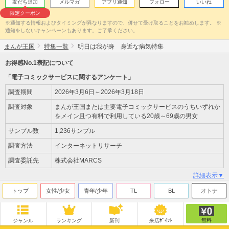
友だち追加
メルマガ
アプリ通知
フォロー
いいね
限定クーポン
※通知する情報およびタイミングが異なりますので、併せて受け取ることをお勧めします。 ※
通知をしないキャンペーンもあります。ご了承ください。
まんが王国
特集一覧
明日は我が身 身近な病気特集
お得感No.1表記について
「電子コミックサービスに関するアンケート」
調査期間
2026年3月6日～2026年3月18日
調査対象
まんが王国または主要電子コミックサービスのうちいずれか
をメイン且つ有料で利用している20歳～69歳の男女
サンプル数
1,236サンプル
調査方法
インターネットリサーチ
調査委託先
株式会社MARCS
詳細表示▼
トップ
女性/少女
青年/少年
TL
BL
オトナ
無料
ジャンル
ランキング
新刊
来店ﾎﾟｲﾝﾄ