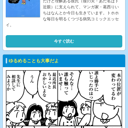
だけど理解ある彼氏（後の夫・あだ名はド
近眼）に支えられて、マンガ家・葛西りい
ちはなんとか今日も生きています。トホホ
な毎日を明るくつづる病気コミックエッセ
イ。
今すぐ読む
ゆるめることも大事だよ