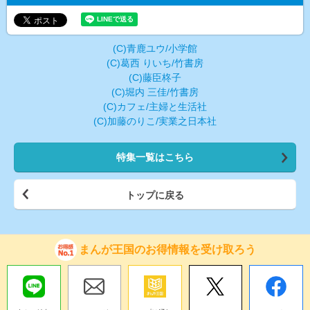
(C)青鹿ユウ/小学館
(C)葛西 りいち/竹書房
(C)藤臣柊子
(C)堀内 三佳/竹書房
(C)カフェ/主婦と生活社
(C)加藤のりこ/実業之日本社
特集一覧はこちら
トップに戻る
まんが王国のお得情報を受け取ろう