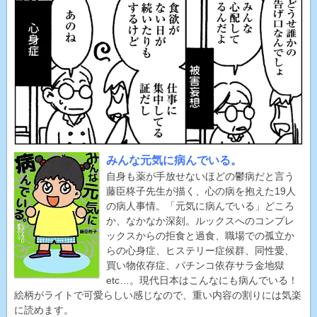
みんな元気に病んでいる。
自身も薬が手放せないほどの鬱病だと言う
藤臣柊子先生が描く、心の病を抱えた19人
の病人事情。「元気に病んでいる」どころ
か、なかなか深刻。ルックスへのコンプレ
ックスからの拒食と過食、職場での孤立か
らの心身症、ヒステリー症候群、同性愛、
買い物依存症、パチンコ依存サラ金地獄
etc…。現代日本はこんなにも病んでいる！
絵柄がライトで可愛らしい感じなので、重い内容の割りには気楽
に読めます。