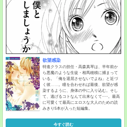
欲望感染
特進クラスの担任・高森真琴は、半年前か
ら悪魔のような生徒・相馬穂積に捕まって
いる。「俺を退屈させないでよね」と近づ
く彼……。瞳を合わせれば最後、欲望が感
染するように、身体の中に入り込む。そし
て、逃げるコトなんて出来なくて･･･。最高
に可愛くて最高にエロスな大人のための読
みきり5本が入った短編集。
今すぐ読む