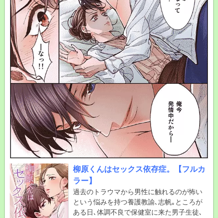
柳原くんはセックス依存症。【フルカ
ラー】
過去のトラウマから男性に触れるのが怖い
という悩みを持つ養護教諭､志帆｡ところが
ある日､体調不良で保健室に来た男子生徒､