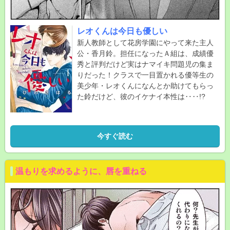
レオくんは今日も優しい
新人教師として花房学園にやって来た主人
公・香月鈴。担任になったＡ組は、成績優
秀と評判だけど実はナマイキ問題児の集ま
りだった！クラスで一目置かれる優等生の
美少年・レオくんになんとか助けてもらっ
た鈴だけど、彼のイケナイ本性は‥‥!?
今すぐ読む
温もりを求めるように、唇を重ねる