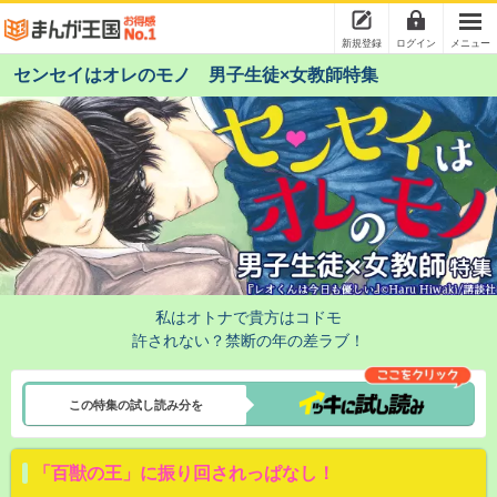
新規登録
ログイン
メニュー
センセイはオレのモノ 男子生徒×女教師特集
私はオトナで貴方はコドモ
許されない？禁断の年の差ラブ！
この特集の試し読み分を
「百獣の王」に振り回されっぱなし！