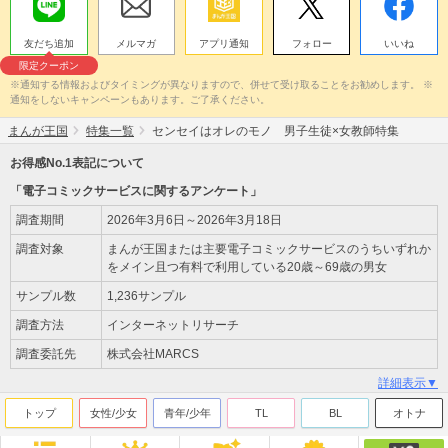
友だち追加
メルマガ
アプリ通知
フォロー
いいね
限定クーポン
※通知する情報およびタイミングが異なりますので、併せて受け取ることをお勧めします。 ※
通知をしないキャンペーンもあります。ご了承ください。
まんが王国
特集一覧
センセイはオレのモノ 男子生徒×女教師特集
お得感No.1表記について
「電子コミックサービスに関するアンケート」
調査期間
2026年3月6日～2026年3月18日
調査対象
まんが王国または主要電子コミックサービスのうちいずれか
をメイン且つ有料で利用している20歳～69歳の男女
サンプル数
1,236サンプル
調査方法
インターネットリサーチ
調査委託先
株式会社MARCS
詳細表示▼
トップ
女性/少女
青年/少年
TL
BL
オトナ