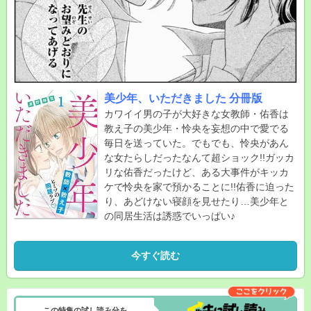
美少年、いただきました 分冊版
カワイイ男の子が大好きな女教師・佑香は
教え子の美少年・怜央を妄想の中で愛でる
毎日を送っていた。でもでも、怜央があん
な女たらしだったなんて超ショック!!ガッカ
リな佑香だったけど、ある大事件がキッカ
ケで怜央を家で預かることに!!佑香に迫った
り、あどけない寝顔を見せたり…美少年と
の同居生活は誘惑でいっぱい♪
今すぐ読む
この特集の試し読み分を