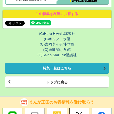
この特集を友達に共有する
(C)Haru Hiwaki/講談社
(C)キャノーラ優
(C)吉岡李々子/小学館
(C)湯町深/小学館
(C)Seino Shizuru/講談社
特集一覧はこちら
トップに戻る
まんが王国のお得情報を受け取ろう