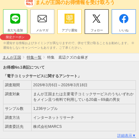
まんが王国のお得情報を受け取ろう
友だち追加
メルマガ
アプリ通知
フォロー
いいね
限定クーポン
※通知する情報およびタイミングが異なりますので、併せて受け取ることをお勧めします。 ※
通知をしないキャンペーンもあります。ご了承ください。
まんが王国
特集一覧
特集 底辺クズの金稼ぎ
お得感No.1表記について
「電子コミックサービスに関するアンケート」
調査期間
2026年3月6日～2026年3月18日
調査対象
まんが王国または主要電子コミックサービスのうちいずれか
をメイン且つ有料で利用している20歳～69歳の男女
サンプル数
1,236サンプル
調査方法
インターネットリサーチ
調査委託先
株式会社MARCS
詳細表示▼