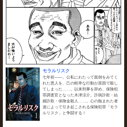
モラルリスク
七年前――。公私にわたって面倒をみてく
れた恩人を、己の軽率な行動が原因で殺し
てしまった……。以来刑事を辞め、保険犯
罪調査官となった木津涼介。詐病詐欺・結
婚詐欺・保険金殺人……。心の蝕まれた者
達によって引き起こされる保険犯罪「モラ
ルリスク」と争闘する！