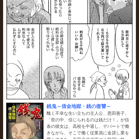
銭鬼～借金地獄・銭の復讐～
醜く不幸な生い立ちの主人公、恩田善子。
「世の中、信じられるのは銭だけ！」が信
条の彼女は、高校を中退し、デパートで働
きながら、そこで働く従業員に金貸し業を