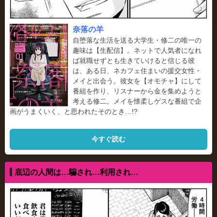
奈落の羊
自堕落な生活を送る大学生・修二の唯一の
趣味は【生配信】。ネットで人気者になれ
ば就職せずとも生きていけると信じる彼
は、ある日、ネカフェ住まいの援交女性・
メイと出会う。彼女を【オモチャ】にして
番組を作り、リスナーから金を集めようと
考える修二。メイを懐柔しゲスな番組で企
画がうまくいく、と思われたそのとき…!?
今すぐ読む
底辺の人間は…騙され…利用され…