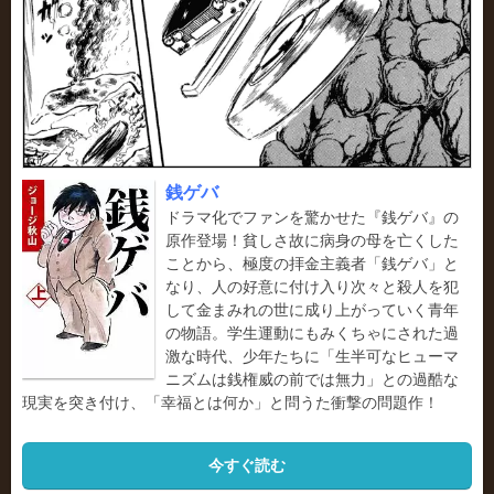
銭ゲバ
ドラマ化でファンを驚かせた『銭ゲバ』の
原作登場！貧しさ故に病身の母を亡くした
ことから、極度の拝金主義者「銭ゲバ」と
なり、人の好意に付け入り次々と殺人を犯
して金まみれの世に成り上がっていく青年
の物語。学生運動にもみくちゃにされた過
激な時代、少年たちに「生半可なヒューマ
ニズムは銭権威の前では無力」との過酷な
現実を突き付け、「幸福とは何か」と問うた衝撃の問題作！
今すぐ読む