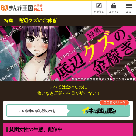
新規登録
ログイン
メニュー
特集 底辺クズの金稼ぎ
―すべては金のために―
救いなき展開から目が離せない!!
この特集の試し読み分を
貧困女性の生態、配信中