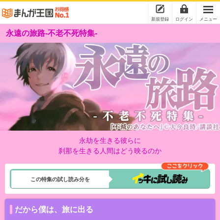
新規登録
ログイン
メニュー
永遠の旅路-不老不死特集-
永劫を生きる彼らに
刹那を生きる人間はどう映るのか
この特集の試し読み分を
だから僕は、旅に出る