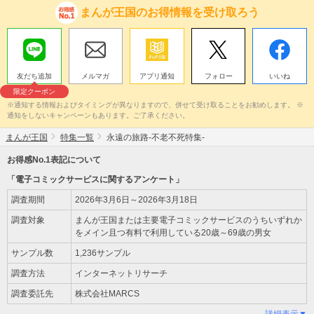
まんが王国のお得情報を受け取ろう
友だち追加
メルマガ
アプリ通知
フォロー
いいね
限定クーポン
※通知する情報およびタイミングが異なりますので、併せて受け取ることをお勧めします。 ※
通知をしないキャンペーンもあります。ご了承ください。
まんが王国
特集一覧
永遠の旅路-不老不死特集-
お得感No.1表記について
「電子コミックサービスに関するアンケート」
調査期間
2026年3月6日～2026年3月18日
調査対象
まんが王国または主要電子コミックサービスのうちいずれか
をメイン且つ有料で利用している20歳～69歳の男女
サンプル数
1,236サンプル
調査方法
インターネットリサーチ
調査委託先
株式会社MARCS
詳細表示▼