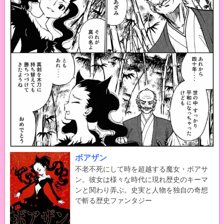
ボアザン
不老不死にして時を超越する魔女・ボアサ
ン。彼女は様々な時代に現れ歴史のキーマ
ンと関わり弄ぶ。史実と人物を独自の奇想
で斬る歴史ファンタジー