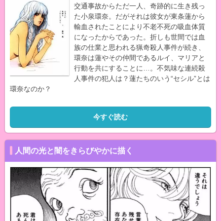
交通事故からただ一人、奇跡的に生き残っ
た小泉環奈。だがそれは彼女が東条蓮から
輸血されたことにより不老不死の吸血体質
になったからであった。折しも世間では血
族の仕業と思われる猟奇殺人事件が続き、
環奈は蓮やその仲間であるルイ、マリアと
行動を共にすることに…。不気味な連続殺
人事件の犯人は？蓮たちのいう“セシル”とは
環奈なのか？
今すぐ読む
人間の光と闇をきらびやかに描く