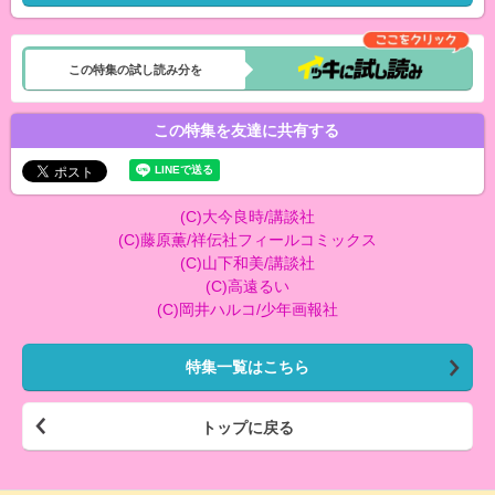
この特集の試し読み分を
この特集を友達に共有する
(C)大今良時/講談社
(C)藤原薫/祥伝社フィールコミックス
(C)山下和美/講談社
(C)高遠るい
(C)岡井ハルコ/少年画報社
特集一覧はこちら
トップに戻る