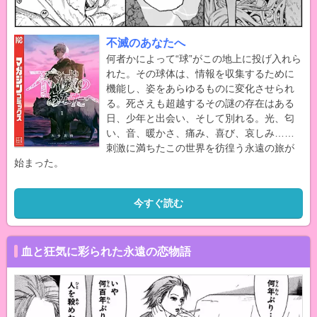
不滅のあなたへ
何者かによって“球”がこの地上に投げ入れら
れた。その球体は、情報を収集するために
機能し、姿をあらゆるものに変化させられ
る。死さえも超越するその謎の存在はある
日、少年と出会い、そして別れる。光、匂
い、音、暖かさ、痛み、喜び、哀しみ……
刺激に満ちたこの世界を彷徨う永遠の旅が
始まった。
今すぐ読む
血と狂気に彩られた永遠の恋物語