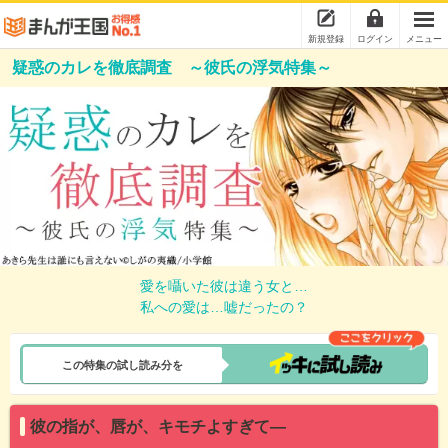
新規登録
ログイン
メニュー
疑惑のカレを徹底調査 ～彼氏の浮気特集～
愛を囁いた彼は違う女と…
私への愛は…嘘だったの？
この特集の試し読み分を
彼の指が、唇が、キモチよすぎて―