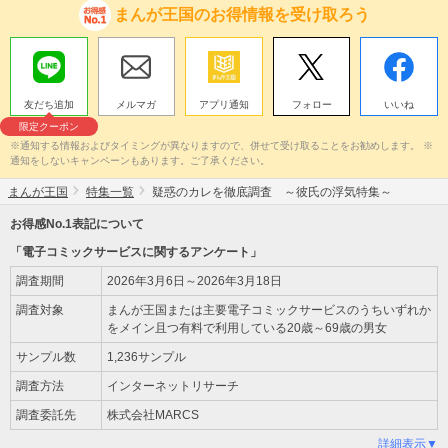
まんが王国のお得情報を受け取ろう
友だち追加
メルマガ
アプリ通知
フォロー
いいね
限定クーポン
※通知する情報およびタイミングが異なりますので、併せて受け取ることをお勧めします。 ※
通知をしないキャンペーンもあります。ご了承ください。
まんが王国
特集一覧
疑惑のカレを徹底調査 ～彼氏の浮気特集～
お得感No.1表記について
「電子コミックサービスに関するアンケート」
調査期間
2026年3月6日～2026年3月18日
調査対象
まんが王国または主要電子コミックサービスのうちいずれか
をメイン且つ有料で利用している20歳～69歳の男女
サンプル数
1,236サンプル
調査方法
インターネットリサーチ
調査委託先
株式会社MARCS
詳細表示▼