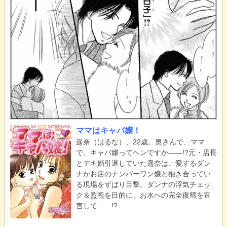
ママはキャバ嬢！
遥奈（はるな）、22歳。奥さんで、ママ
で、キャバ嬢ってヘンですか――!?元・店長
とデキ婚引退していた遥奈は、愛するダン
ナがお店のナンバーワン嬢と抱き合ってい
る現場をずばり目撃。ダンナの浮気チェッ
ク＆監視を目的に、お水への完全復帰を宣
言して……!?