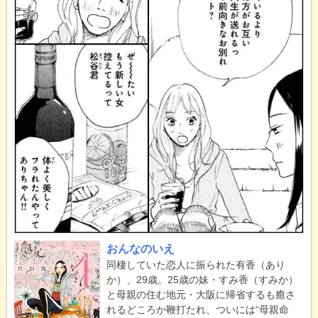
おんなのいえ
同棲していた恋人に振られた有香（あり
か）、29歳。25歳の妹・すみ香（すみか）
と母親の住む地元・大阪に帰省するも癒さ
れるどころか鞭打たれ、ついには“母親命