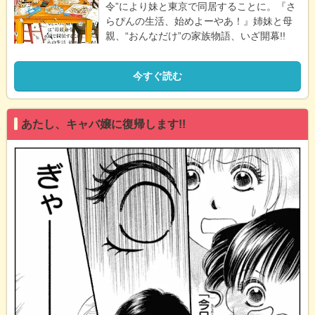
令”により妹と東京で同居することに。『さ
らぴんの生活、始めよーやあ！』姉妹と母
親、“おんなだけ”の家族物語、いざ開幕!!
今すぐ読む
あたし、キャバ嬢に復帰します!!