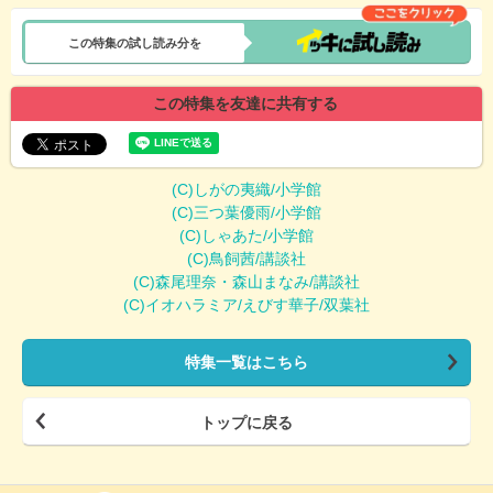
この特集の試し読み分を
この特集を友達に共有する
(C)しがの夷織/小学館
(C)三つ葉優雨/小学館
(C)しゃあた/小学館
(C)鳥飼茜/講談社
(C)森尾理奈・森山まなみ/講談社
(C)イオハラミア/えびす華子/双葉社
特集一覧はこちら
トップに戻る