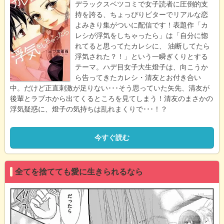
デラックスベツコミで女子読者に圧倒的支
持を誇る、ちょっぴりビターでリアルな恋
よみきり集がついに配信です！表題作「カ
レシが浮気をしちゃったら」は「自分に惚
れてると思ってたカレシに、 油断してたら
浮気された？！」という一瞬ぎくりとする
テーマ。ハデ目女子大生燈子は、向こうか
ら告ってきたカレシ・清友とお付き合い
中。だけど正直刺激が足りない･･･そう思っていた矢先、清友が
後輩とラブホから出てくるところを見てしまう！清友のまさかの
浮気疑惑に、燈子の気持ちは乱れまくりで･･･！？
今すぐ読む
全てを捨てても愛に生きられるなら