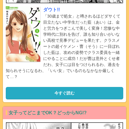
ダウト!!
「30歳まで処女」と噂されるほどダサくて
目立たない中学生だった藍（あい）は、金
と労力をつぎこんで美しく変身！悲惨な中
学時代に別れを告げ、誰も知り合いがいな
い高校で見事デビューを果たす。クラスメ
ートの超イケメン・曹（そう）に一目ぼれ
した藍は、攻めの姿勢でクラス委員を一緒
にやることに成功！だが曹は意外とくせ者
だわ、女子には目をつけられるわ、過去を
知られそうになるわ、「いい女」でいるのもなかなか厳しく
て…？
今すぐ読む
女子ってどこまでOK？どっからNG!?