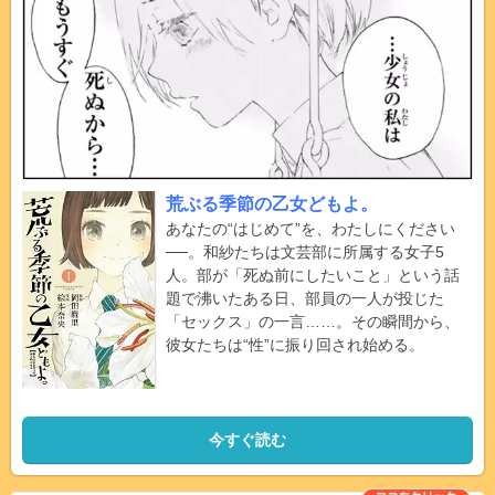
荒ぶる季節の乙女どもよ。
あなたの“はじめて”を、わたしにください
──。和紗たちは文芸部に所属する女子5
人。部が「死ぬ前にしたいこと」という話
題で沸いたある日、部員の一人が投じた
「セックス」の一言……。その瞬間から、
彼女たちは“性”に振り回され始める。
今すぐ読む