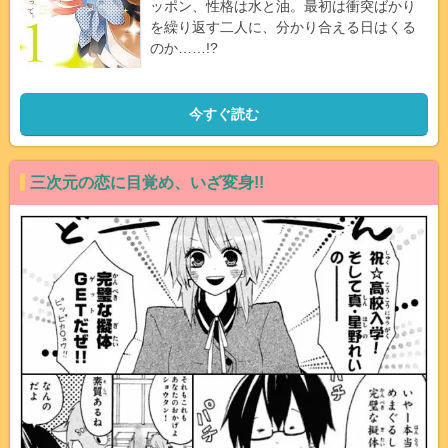
ッポン、性格は水と油。最初は衝突ばかり
を繰り返す二人に、分かり合える日はくる
のか……!?
今すぐ読む
三次元の恋に目覚め、いざ変身!!