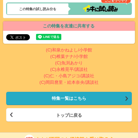
この特集の試し読み分を
この特集を友達に共有する
(C)和泉かねよし/小学館
(C)椎葉ナナ/小学館
(C)魚渕あかり
(C)永椎晃平/講談社
(C)仁・小島アジコ/講談社
(C)岡田麿里・絵本奈央/講談社
特集一覧はこちら
トップに戻る