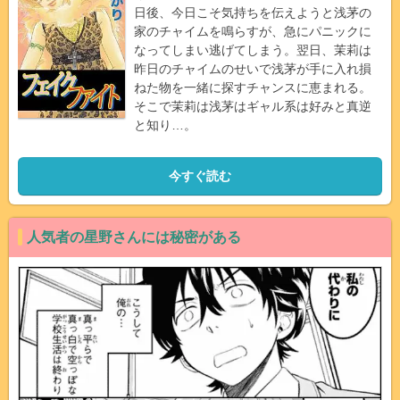
日後、今日こそ気持ちを伝えようと浅茅の
家のチャイムを鳴らすが、急にパニックに
なってしまい逃げてしまう。翌日、茉莉は
昨日のチャイムのせいで浅茅が手に入れ損
ねた物を一緒に探すチャンスに恵まれる。
そこで茉莉は浅茅はギャル系は好みと真逆
と知り…。
今すぐ読む
人気者の星野さんには秘密がある