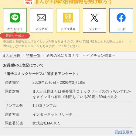
まんが王国のお得情報を受け取ろう
友だち追加
メルマガ
アプリ通知
フォロー
いいね
限定クーポン
※通知する情報およびタイミングが異なりますので、併せて受け取ることをお勧めします。 ※
通知をしないキャンペーンもあります。ご了承ください。
まんが王国
特集一覧
過去の私にサヨナラ ～イメチェン特集～
お得感No.1表記について
「電子コミックサービスに関するアンケート」
調査期間
2026年3月6日～2026年3月18日
調査対象
まんが王国または主要電子コミックサービスのうちいずれか
をメイン且つ有料で利用している20歳～69歳の男女
サンプル数
1,236サンプル
調査方法
インターネットリサーチ
調査委託先
株式会社MARCS
詳細表示▼