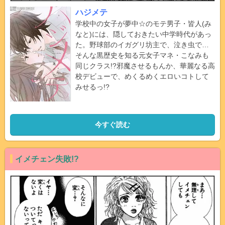
ハジメテ
学校中の女子が夢中☆のモテ男子・皆人(み
なと)には、隠しておきたい中学時代があっ
た。野球部のイガグリ坊主で、泣き虫で…
そんな黒歴史を知る元女子マネ・こなみも
同じクラス!?邪魔させるもんか、華麗なる高
校デビューで、めくるめくエロいコトして
みせるっ!?
今すぐ読む
イメチェン失敗!?