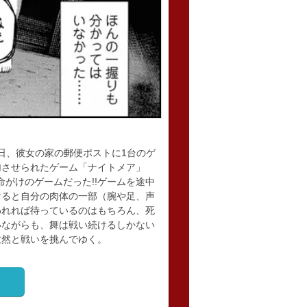
日、彼女の家の郵便ポストに1台のゲ
加させられたゲーム「ナイトメア」
がけのゲームだった!!ゲームを途中
けると自分の肉体の一部（腕や足、声
われれば待っているのはもちろん、死
いながらも、舞は戦い続けるしかない
敢然と戦いを挑んでゆく。