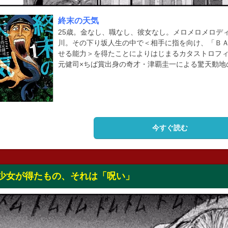
終末の天気
25歳。金なし、職なし、彼女なし。メロメロメロデ
川。その下り坂人生の中で＜相手に指を向け、「Ｂ
せる能力＞を得たことによりはじまるカタストロフィ
元健司×ちば賞出身の奇才・津覇圭一による驚天動地の
今すぐ読む
少女が得たもの、それは「呪い」