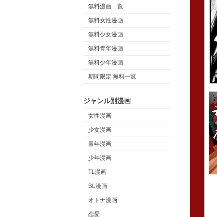
無料漫画一覧
無料女性漫画
無料少女漫画
無料青年漫画
無料少年漫画
期間限定 無料一覧
ジャンル別漫画
女性漫画
少女漫画
青年漫画
少年漫画
TL漫画
BL漫画
オトナ漫画
恋愛