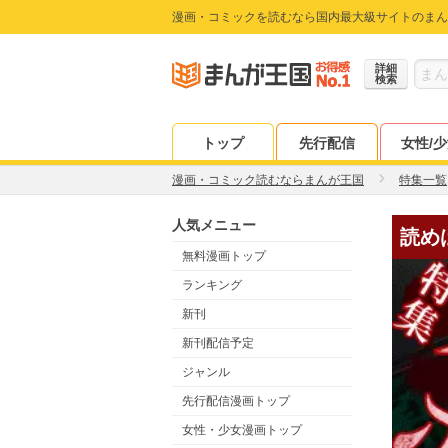
漫画・コミックを読むなら国内最大級サイトのまん
詳細
検索
トップ
先行配信
女性/
漫画・コミック読むならまんが王国
特集一覧
人気メニュー
読め
無料漫画トップ
ランキング
新刊
新刊配信予定
ジャンル
先行配信漫画トップ
女性・少女漫画トップ