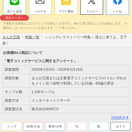
友だち追加
メルマガ
アプリ通知
フォロー
いいね
限定クーポン
※通知する情報およびタイミングが異なりますので、併せて受け取ることをお勧めします。 ※
通知をしないキャンペーンもあります。ご了承ください。
まんが王国
特集一覧
～シンデレラストーリー特集～ 迎えに来てよ、王子
様！
お得感No.1表記について
「電子コミックサービスに関するアンケート」
調査期間
2026年3月6日～2026年3月18日
調査対象
まんが王国または主要電子コミックサービスのうちいずれか
をメイン且つ有料で利用している20歳～69歳の男女
サンプル数
1,236サンプル
調査方法
インターネットリサーチ
調査委託先
株式会社MARCS
詳細表示▼
トップ
女性/少女
青年/少年
TL
BL
オトナ