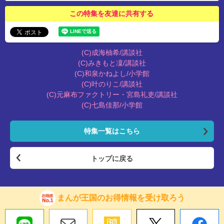
この特集を友達に共有する
(C)成海柚希/講談社
(C)みきもと凜/講談社
(C)和泉かねよし/小学館
(C)叶のりこ/講談社
(C)元麻布ファクトリー・宮島礼吏/講談社
(C)七島佳那/小学館
特集一覧はこちら
トップに戻る
まんが王国のお得情報を受け取ろう