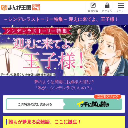
新規登録
ログイン
メニュー
～シンデレラストーリー特集～ 迎えに来てよ、王子様！
夢のような展開にお姫様大混乱!?
「私が、シンデレラでいいの？」
この特集の試し読み分を
誰もが夢見る恋物語、ここに誕生！