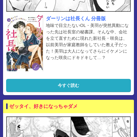
ダーリンは社長くん 分冊版
地味で目立たないOL・美羽が突然異動にな
った先は社長室の秘書課。そんな中、会社
を立て直すために現れた新社長・咲良は、
以前美羽が家庭教師をしていた教え子だっ
た！美羽は大人になってさらにイケメンに
なった咲良にドキドキして…？
今すぐ読む
ゼッタイ、好きになっちゃダメ