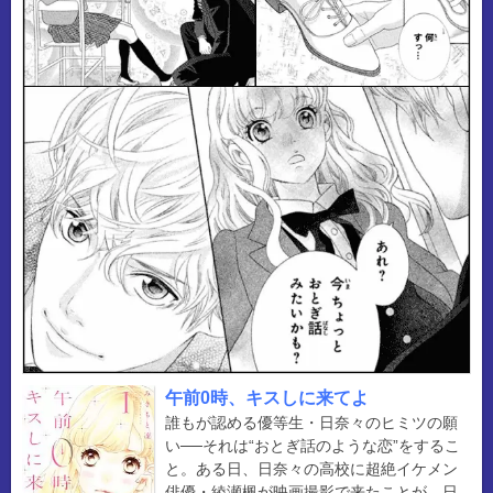
午前0時、キスしに来てよ
誰もが認める優等生・日奈々のヒミツの願
い──それは“おとぎ話のような恋”をするこ
と。ある日、日奈々の高校に超絶イケメン
俳優・綾瀬楓が映画撮影で来たことが、日