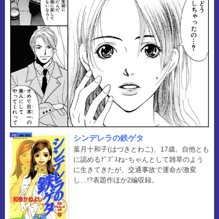
シンデレラの鉄ゲタ
葉月十和子(はづきとわこ)、17歳。自他とも
に認めるﾃﾞﾌﾞｽねｰちゃんとして雑草のよう
に生きてきたが、交通事故で運命が激変
し…!?表題作ほか2編収録。