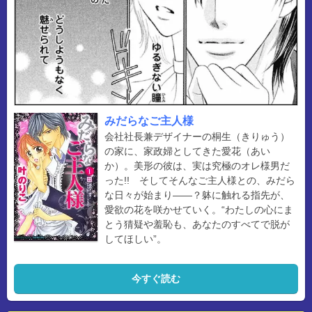
みだらなご主人様
会社社長兼デザイナーの桐生（きりゅう）
の家に、家政婦としてきた愛花（あい
か）。美形の彼は、実は究極のオレ様男だ
った!! そしてそんなご主人様との、みだら
な日々が始まり――？躰に触れる指先が、
愛欲の花を咲かせていく。“わたしの心にま
とう猜疑や羞恥も、あなたのすべてで脱が
してほしい”。
今すぐ読む