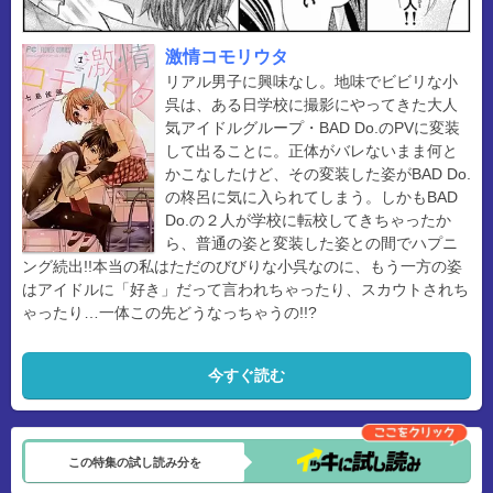
激情コモリウタ
リアル男子に興味なし。地味でビビリな小
呉は、ある日学校に撮影にやってきた大人
気アイドルグループ・BAD Do.のPVに変装
して出ることに。正体がバレないまま何と
かこなしたけど、その変装した姿がBAD Do.
の柊呂に気に入られてしまう。しかもBAD
Do.の２人が学校に転校してきちゃったか
ら、普通の姿と変装した姿との間でハプニ
ング続出!!本当の私はただのびびりな小呉なのに、もう一方の姿
はアイドルに「好き」だって言われちゃったり、スカウトされち
ゃったり…一体この先どうなっちゃうの!!?
今すぐ読む
この特集の試し読み分を