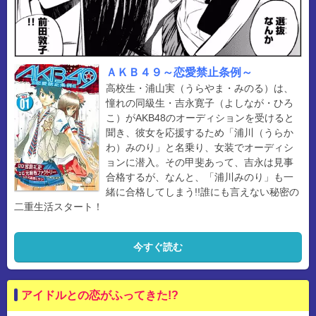
ＡＫＢ４９～恋愛禁止条例～
高校生・浦山実（うらやま・みのる）は、
憧れの同級生・吉永寛子（よしなが・ひろ
こ）がAKB48のオーディションを受けると
聞き、彼女を応援するため「浦川（うらか
わ）みのり」と名乗り、女装でオーディシ
ョンに潜入。その甲斐あって、吉永は見事
合格するが、なんと、「浦川みのり」も一
緒に合格してしまう!!誰にも言えない秘密の
二重生活スタート！
今すぐ読む
アイドルとの恋がふってきた!?